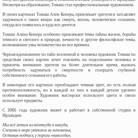
Несмотря на образование, Томаш стал профессиональным художником.
В своих картинах Томаш Ален Копера, привлекает зрителя и затсавляет
задуматься о таких вещах как смерть, жизнь, человеческое сознание,
откуда все появилось и куда все денется.
Томаш Алена Копера особенно привлекают темы тайны жизни, борьбы
темного и светлого в природе, вечности и другие философские темы,
волновавшие умы человечества во все времена.
Черпая вдохновение из тайн вселенной и человека художник Томаш по
средствам своих картин хочет повлиять на подсознание человека и
привлечь внимание зрителя на более длительное время, вызвать
потребность задуматься о смертности и созерцать глубиной
собственного сознания его работы.
В некоторых его картинах преобладают темные цвет, но есть полная
противоположность, но в каждой из них к каждой детали уделено
особое внимание. Художник мастерски использует цвета и смело
использует предметы.
С 2005 года художник живет и работает в собственной студии в
Ирландии.
Мы всё летим из неоткуда в никуда,
Слезами в море утекаем за мгновенье,
Оставив подпись у порога «навсегда»,