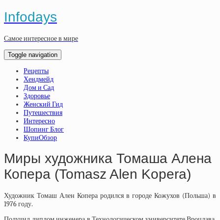
Infodays
Самое интересное в мире
Toggle navigation
Рецепты
Хендмейд
Дом и Сад
Здоровье
Женский Гид
Путешествия
Интересно
Шопинг Блог
КупиОбзор
Миры художника Томаша Алена
Копера (Tomasz Alen Kopera)
Художник Томаш Ален Копера
родился в городе Кожухов (Польша) в
1976 году.
Получил диплом инженера в Технологическом университете Вроцлава.