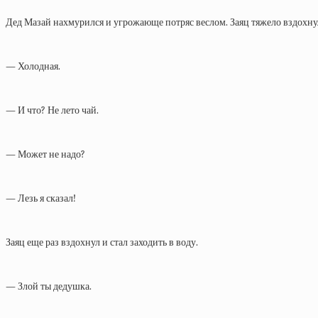
Дед Мазай нахмурился и угрожающе потряс веслом. Заяц тяжело вздохну
— Холодная.
— И что? Не лето чай.
— Может не надо?
— Лезь я сказал!
Заяц еще раз вздохнул и стал заходить в воду.
— Злой ты дедушка.