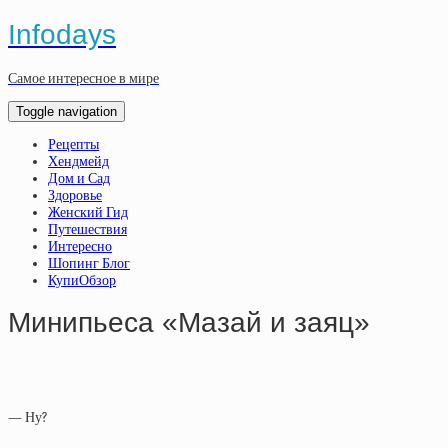
Infodays
Самое интересное в мире
Toggle navigation
Рецепты
Хендмейд
Дом и Сад
Здоровье
Женский Гид
Путешествия
Интересно
Шопинг Блог
КупиОбзор
Минипьеса «Мазай и заяц»
— Ну?