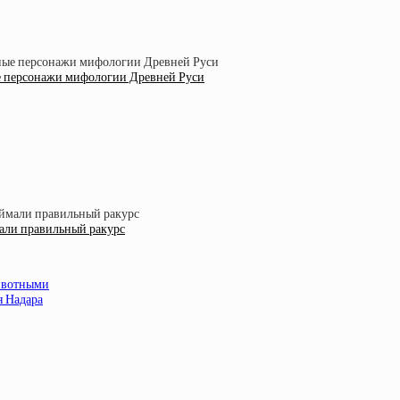
е персонажи мифологии Древней Руси
али правильный ракурс
животными
я Надара