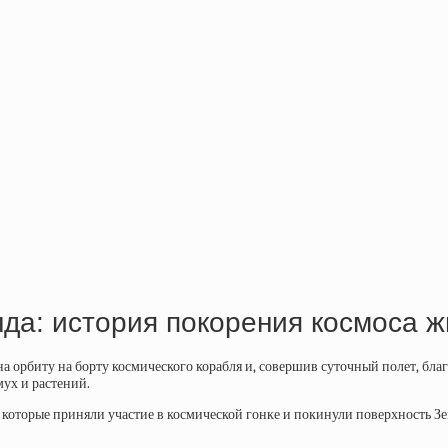
нда: история покорения космоса 
на орбиту на борту космического корабля и, совершив суточный полет, бла
мух и растений.
которые приняли участие в космической гонке и покинули поверхность Зе