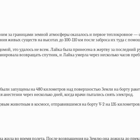
 ним за границами земной атмосферы оказалось и первое теплокровное — 
ния живых существ на высотах до 100-110 км после заброса их туда с пом
омой, это удалось не всем. Лайка была принесена в жертву за последний 
нировала возвращать спутник, и Лайка умерла через несколько часов преб
кер были запущены на 480 километров над поверхностью Земли на борту ра
 анестезии через несколько дней, когда врачи пытались снять электрод.
ервым животным в космосе, отправившимся на борту V-2 на 135 километров
а жила во время полета. После возвращения на Землю она дожила до прекло