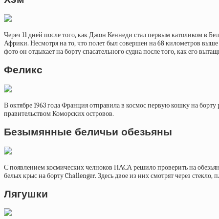
Через 11 дней после того, как Джон Кеннеди стал первым католиком в Б
Африки. Несмотря на то, что полет был совершен на 68 километров выше 
фото он отдыхает на борту спасательного судна после того, как его выта
Феликс
В октябре 1963 года Франция отправила в космос первую кошку на борту 
правительством Коморских островов.
Безымянные беличьи обезьяны
С появлением космических челноков НАСА решило проверить на обезьянах
белых крыс на борту Challenger. Здесь двое из них смотрят через стекло,
Лягушки