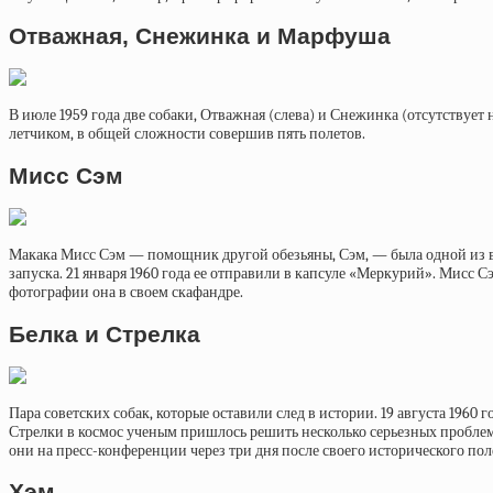
Отважная, Снежинка и Марфуша
В июле 1959 года две собаки, Отважная (слева) и Снежинка (отсутствуе
летчиком, в общей сложности совершив пять полетов.
Мисс Сэм
Макака Мисс Сэм — помощник другой обезьяны, Сэм, — была одной из ве
запуска. 21 января 1960 года ее отправили в капсуле «Меркурий». Мисс С
фотографии она в своем скафандре.
Белка и Стрелка
Пара советских собак, которые оставили след в истории. 19 августа 196
Стрелки в космос ученым пришлось решить несколько серьезных проблем.
они на пресс-конференции через три дня после своего исторического пол
Хэм