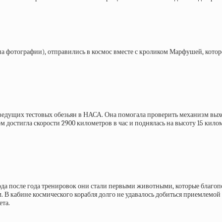
т на фотографии), отправились в космос вместе с кроликом Марфушей, кот
дущих тестовых обезьян в НАСА. Она помогала проверить механизм выход
эм достигла скорости 2900 километров в час и поднялась на высоту 15 кил
0 года после года тренировок они стали первыми животными, которые благо
 В кабине космического корабля долго не удавалось добиться приемлемой
ета.