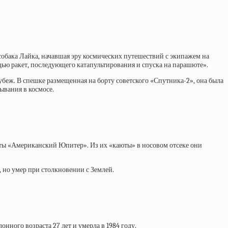
собака Лайка, начавшая эру космических путешествий с экипажем на
ощью ракет, последующего катапультирования и спуска на парашюте».
рубеж. В спешке размещенная на борту советского «Спутника-2», она была
ывания в космосе.
кеты «Американский Юпитер». Из их «каюты» в носовом отсеке они
, но умер при столкновении с Землей.
нного возраста 27 лет и умерла в 1984 году.