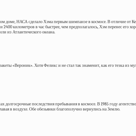
елом доме, НАСА сделало Хэма первым шимпанзе в космосе. В отличие от 
и 2400 километров в час быстрее, чем предполагалось, Хэм перенес его х
щили из Атлантического океана.
ракеты «Вероник». Хотя Феликс и не стал так знаменит, как его тезка из 
 долгосрочные последствия пребывания в космосе. В 1985 году агентство
 плавая в воздухе. Обе обезьянки благополучно вернулись на Землю.