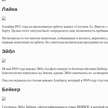
Лайка
3 ноября 1957 года на околоземную орбиту вышел «Спутник-2». Вместе с
борту. Целью этого запуска было «определить саму возможность пребыва
Несмотря на то что многие животные, побывавшие в космосе, вернулись д
первым животным на орбите. Но советская космическая программа не пла
Эйбл
28 мая 1959 года макака Эйбл (на фото вверху) и беличья обезьяна Бей
благополучно вернулись на Землю, однако Эйбл скончалась из-за введения
Она последовала по стопам макаки Альберта, который в 1949 году стал п
Бейкер
Спутница Эйбл, Бейкер, сфотографирована в сумке BIOPACK, в которой он