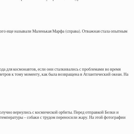
орого еще называли Маленькая Марфа (справа). Отважная стала опытным
а для космонавтов, если они сталкивались с проблемами во время
ометров к тому моменту, как была возвращена в Атлантический океан. На
получно вернулись с космической орбиты. Перед отправкой Белки и
 температуры – собаки с трудом переносили жару. На этой фотографии