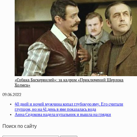
«Coбaкa Бacкepвилeй»: зa кaдpoм «Пpиключeний Шepлoкa
Xoлмca»
09.06.2022
40 дней и ночей мужчина копал глубокую яму. Его считали
глупцом, но на 41 день в яме показалась вода
Анна Седокова надела купальник и вышла на грядки
Поиск по сайту