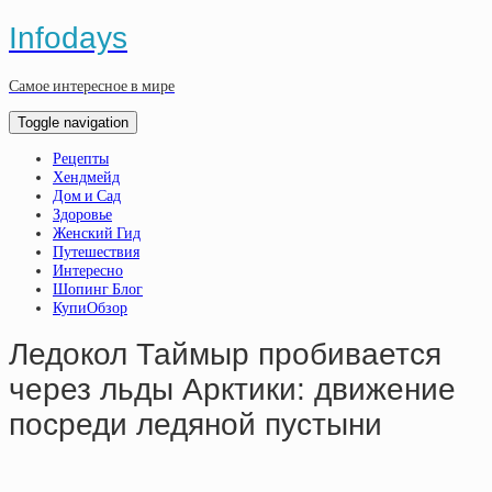
Infodays
Самое интересное в мире
Toggle navigation
Рецепты
Хендмейд
Дом и Сад
Здоровье
Женский Гид
Путешествия
Интересно
Шопинг Блог
КупиОбзор
Ледокол Таймыр пробивается
через льды Арктики: движение
посреди ледяной пустыни