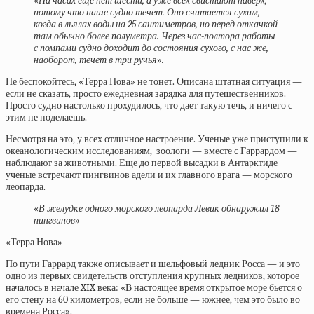
«
На часах еще нет шести, а уже всех свистают наверх,
потому что наше судно течет. Оно считается сухим,
когда в льялах воды на 25 сантиметров, но перед откачкой
там обычно более полуметра. Через час-полтора работы
с помпами судно доходит до состояния сухого, с нас же,
наоборот, течет в три ручья
»
.
Не беспокойтесь, «Терра Нова» не тонет. Описана штатная ситуация —
если не сказать, просто ежедневная зарядка для путешественников.
Просто судно настолько прохудилось, что дает такую течь, и ничего с
этим не поделаешь.
Несмотря на это, у всех отличное настроение. Ученые уже приступили к
океанологическим исследованиям, зоологи — вместе с Гаррардом —
наблюдают за животными. Еще до первой высадки в Антарктиде
ученые встречают пингвинов адели и их главного врага — морского
леопарда.
«
В желудке одного морского леопарда Левик обнаружил 18
пингвинов
»
«Терра Нова»
По пути Гаррард также описывает и шельфовый ледник Росса — и это
одно из первых свидетельств отступления крупных ледников, которое
началось в начале XIX века: «В настоящее время открытое море бьется о
его стену на 60 километров, если не больше — южнее, чем это было во
времена Росса».