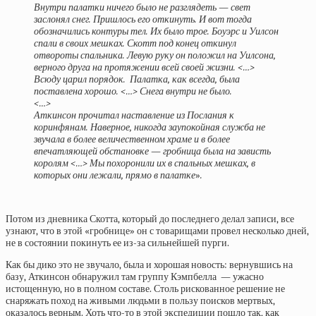
Внутри палатки ничего было не разглядеть — свет
заслонял снег. Пришлось его откинуть. И вот тогда
обозначились контуры тел. Их было трое. Боуэрс и Уилсон
спали в своих мешках. Скотт под конец откинул
отвороты спальника. Левую руку он положил на Уилсона,
верного друга на протяжении всей своей жизни. <…>
Всюду царил порядок. Палатка, как всегда, была
поставлена хорошо. <…> Снега внутри не было.
<…>
Аткинсон прочитал наставление из Послания к
коринфянам. Наверное, никогда заупокойная служба не
звучала в более величественном храме и в более
впечатляющей обстановке — гробница была на зависть
королям <…> Мы похоронили их в спальных мешках, в
которых они лежали, прямо в палатке
»
.
Потом из дневника Скотта, который до последнего делал записи, все
узнают, что в этой «гробнице» он с товарищами провел несколько дней,
не в состоянии покинуть ее из-за сильнейшей пурги.
Как бы дико это не звучало, была и хорошая новость: вернувшись на
базу, Аткинсон обнаружил там группу Кэмпбелла — ужасно
истощенную, но в полном составе. Столь рискованное решение не
снаряжать поход на живыми людьми в пользу поисков мертвых,
оказалось верным. Хоть что-то в этой экспедиции пошло так, как