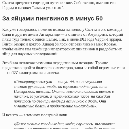
Скотта предстоит еще одно путешествие. Собственно, именно его
Гаррад и назовет “самым ужасным”.
За яйцами пингвинов в минус 50
Как уже говорилось, помимо похода на полюс у Скотта и его команды
были и другие дела в Антарктиде — в отличие от Амундсена, который
плыл туда только с одной целью. Так, в июле 1911 года Черри-Гаррард,
Генри Бауэрс и доктор Эдвард Уилсон отправились на мыс Крозье,
чтобы найти там лежбище императорских пингвинов и раздобыть их
яйца для научных исследований.
Это была неплохая разминка перед главным походом. Троице
предстояло пройти более ста километров, таща за собой огромные сани
— по 127 килограмм на человека.
«
Температура воздуха — минус -44, а я по глупости
снимаю рукавицы, чтобы на веревках подтянуть сани.
Пальцы мои, пальцы!.. Окончательно они отошли только в
палатке, за ужином, а через несколько часов на каждом
появилось по два-три волдыря величиною с дюйм. Они
мучительно болели в продолжение многих дней
»
.
И все это — в темноте полярной ночи.
«
Даже в самые холодные дни, когда, случалось, мы ставили
лагерь и не прошагав и четырех часов, — надо было срочно