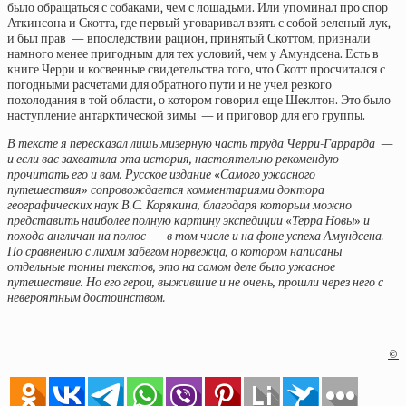
было обращаться с собаками, чем с лошадьми. Или упоминал про спор
Аткинсона и Скотта, где первый уговаривал взять с собой зеленый лук,
и был прав — впоследствии рацион, принятый Скоттом, признали
намного менее пригодным для тех условий, чем у Амундсена. Есть в
книге Черри и косвенные свидетельства того, что Скотт просчитался с
погодными расчетами для обратного пути и не учел резкого
похолодания в той области, о котором говорил еще Шеклтон. Это было
наступление антарктической зимы — и приговор для его группы.
В тексте я пересказал лишь мизерную часть труда Черри-Гаррарда —
и если вас захватила эта история, настоятельно рекомендую
прочитать его и вам. Русское издание
«
Самого ужасного
путешествия
»
сопровождается комментариями доктора
географических наук В.С. Корякина, благодаря которым можно
представить наиболее полную картину экспедиции
«
Терра Новы
»
и
похода англичан на полюс — в том числе и на фоне успеха Амундсена.
По сравнению с лихим забегом норвежца, о котором написаны
отдельные тонны текстов, это на самом деле было ужасное
путешествие. Но его герои, выжившие и не очень, прошли через него с
невероятным достоинством.
©