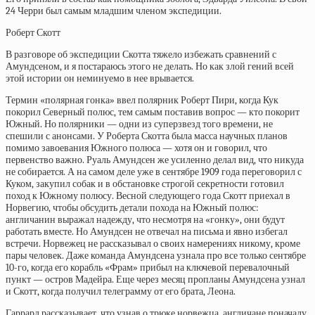
24 Черри был самым младшим членом экспедиции.
Роберт Скотт
В разговоре об экспедиции Скотта тяжело избежать сравнений с
Амундсеном, и я постараюсь этого не делать. Но как злой гений всей
этой истории он неминуемо в нее врывается.
Термин «полярная гонка» ввел полярник Роберт Пири, когда Кук
покорил Северный полюс, тем самым поставив вопрос — кто покорит
Южный. Но полярники — одни из суперзвезд того времени, не
спешили с анонсами. У Роберта Скотта была масса научных планов
помимо завоевания Южного полюса — хотя он и говорил, что
первенство важно. Руаль Амундсен же усиленно делал вид, что никуда
не собирается. А на самом деле уже в сентябре 1909 года переговорил с
Куком, закупил собак и в обстановке строгой секретности готовил
поход к Южному полюсу. Весной следующего года Скотт приехал в
Норвегию, чтобы обсудить детали похода на Южный полюс:
англичанин выражал надежду, что несмотря на «гонку», они будут
работать вместе. Но Амундсен не отвечал на письма и явно избегал
встречи. Норвежец не рассказывал о своих намерениях никому, кроме
пары человек. Даже команда Амундсена узнала про все только сентябре
10-го, когда его корабль «Фрам» прибыл на ключевой перевалочный
пункт — остров Мадейра. Еще через месяц пропланы Амундсена узнал
и Скотт, когда получил телеграмму от его брата, Леона.
Гаррард рассказывает, что узнав о трюке норвежца, англичане поначалу