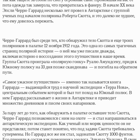
пота одежда так замерзла, что превратилась в фанеру. В начале XX века
Эпсли Черри-Гаррард несколько лет провел в Антарктике с группой
ученых под началом полярника Роберта Скотта, и это далеко не худшее,
что ему довелось пережить.
Черри-Гаррард был среди тех, кто обнаружил тело Скотта и еще троих
полярников в палатке 12 ноября 1912 года. Это одна из самых трагичных
страниц полярной истории — о ней мы уже
писали
дважды,
включая
историю о воссоздании
этого путешествия в наше время.
Группа Скотта проиграла «полярную гонку» Руалю Амундсену, придя к
Южному полюсу на 33 дня позже скандинава — и погибла на обратном
пути.
«Самое ужасное путешествие» — именно так называется книга
Гаррарда — выдающийся труд о научной экспедиции «Терра Нова»,
центральным событием которой и был тот поход на Южный полюс. В
нем Гаррард рассказывает о жизни в Антарктике и приводит
множество дневников и писем своих напарников.
За пару лет до того, как обнаружить в палатке остывшее тело Скотта,
Черри-Гаррард познакомился с ним на охоте — и стал напрашиваться в
антарктическую экспедицию. Как ученый или моряк ценности он не
представлял; потом станет понятно, что под задачи Скотта требовались
супермены. Но Гаррард все же им стал, задонатив Скотту 1000 фунтов.
Его приняли в состав как помощника зоолога, Эдварда Уилсона. В свои