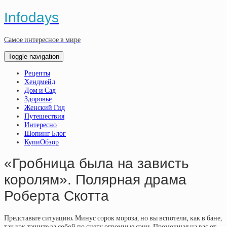
Infodays
Самое интересное в мире
Toggle navigation
Рецепты
Хендмейд
Дом и Сад
Здоровье
Женский Гид
Путешествия
Интересно
Шопинг Блог
КупиОбзор
«Гробница была на зависть
королям». Полярная драма
Роберта Скотта
Представьте ситуацию. Минус сорок мороза, но вы вспотели, как в бане,
так как тащите за собой по снегу огромные сани. Промокшая на вас от