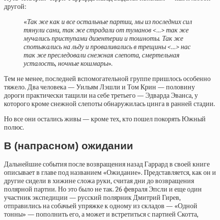
другой:
«
Так же как и все остальные партии, мы из последних сил
тянули сани, так же страдали от туманов <…> так же
мучались приступами дизентерии и тошноты. Так же
спотыкались на льду и проваливались в трещины <…> нас
так же преследовали снежная слепота, смертельная
усталость, ночные кошмары
»
.
Тем не менее, последней вспомогательной группе пришлось особенно
тяжело. Два человека — Уильям Лэшли и Том Крин — половину
дороги практически тащили на себе третьего — Эдварда Эванса, у
которого кроме снежной слепоты обнаружилась цинга в ранней стадии.
Но все они остались живы — кроме тех, кто пошел покорять Южный
полюс.
В (напрасном) ожидании
Дальнейшие события после возвращения назад Гаррард в своей книге
описывает в главе под названием «Ожидание». Представляется, как он и
другие сидели в хижине сложа руки, считая дни до возвращения
полярной партии. Но это было не так. 26 февраля Эпсли и еще один
участник экспедиции — русский полярник Дмитрий Гирев,
отправились на собачьей упряжке к одному из складов — «Одной
тонны» — пополнить его, а может и встретиться с партией Скотта,