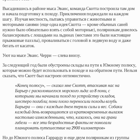
Высадившись в районе мыса Эванс, команда Скотта построила там дом
и начала подготовку к походу. Приключения поджидали на каждом
шагу. Изучая местность, пытаясь управиться с животными и
моторными санями (еще одна идея Скотта — кроме обычных саней
нужно было обязательно взять с собой моторные), полярникам довелось
балансировать с лошадьми на льдинах (местами это были настоящие
прыжковые паззлы), проваливаться с головой в ледяную воду и даже
бегать от касаток.
Уют на мысе Эванс. Черри — слева внизу.
За следующий год были обустроены склады на пути к Южному полюсу,
которые можно будет использовать в походе и на обратном пути. Нельзя
сказать, что Скотт был настроен оптимистично.
«
Конец полюсу
»
, — сказал мне Скотт, втаскивая нас на
Барьер с расколовшегося морского льда: из 8 пони, с
которыми мы начинали поход по устройству складов,
шестеро погибли; пони плохо переносили походы вглубь
Барьера — они с каждым днем теряли силы и вес. Собаки
каждый день возвращаются из кратковременных вылазок
настолько изможденными, что, казалось, они на грани
гибели — все эти безрадостные факты не помогали
планировать путешествие на 2900 километров
»
Но до Южного полюса Гаррарду и еще двум полярникам из группы