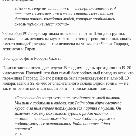
«
Тогда мы еще не знали ничего — теперь мы знаем все. А
нет ничего сложнее, чем в свете ставших известными
фактов понять колебания людей, которые пробивались
сквозь туман неизвестности
»
.
28 октября 1912 года стартовала поисковая партия. Шли две группы:
первая — семь человек на мулах, которых теперь решили использовать
вместо лошадей; вторая — три человека на упряжках: Черри-Гаррард,
Аткинсон и Гирев.
Последенее фото Роберта Скотта
Поиски заняли почти две недели. В среднем в день проходили по 19-20
километров. Пожалуй, это был самый беспроблемный поход из всех, что
переживал Гаррард. Но его развязка была предсказуемо печальной. 10
ноября, всего в 22 милях от спасительного склада Одной тонны — не
так и много по местным масштабам — поиски закончились.
«
Эта сцена до конца жизни не изгладится из моей памяти.
Мы шли с собаками и видели, как Райт один вдруг свернул с
курса, а за ним вправо потянулась вся партия с мулами. Он
заметил, как ему показалось, гурий, а рядом что-то
темное — что это могло быть? <…> Собачьи упряжки
подтянулись, все остановились. Райт подошел: “Это
палатка”.
<…>