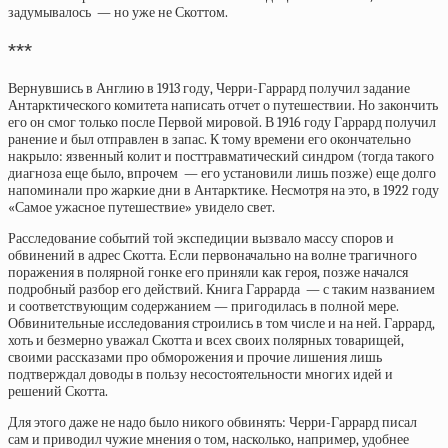
задумывалось — но уже не Скоттом.
***
Вернувшись в Англию в 1913 году, Черри-Гаррард получил задание
Антарктического комитета написать отчет о путешествии. Но закончить
его он смог только после Первой мировой. В 1916 году Гаррард получил
ранение и был отправлен в запас. К тому времени его окончательно
накрыло: язвенный колит и посттравматический синдром (тогда такого
диагноза еще было, впрочем — его установили лишь позже) еще долго
напоминали про жаркие дни в Антарктике. Несмотря на это, в 1922 году
«Самое ужасное путешествие» увидело свет.
Расследование событий той экспедиции вызвало массу споров и
обвинений в адрес Скотта. Если первоначально на волне трагичного
поражения в полярной гонке его приняли как героя, позже начался
подробный разбор его действий. Книга Гаррарда — с таким названием
и соответствующим содержанием — пригодилась в полной мере.
Обвинительные исследования строились в том числе и на ней. Гаррард,
хоть и безмерно уважал Скотта и всех своих полярных товарищей,
своими рассказами про обморожения и прочие лишения лишь
подтверждал доводы в пользу несостоятельности многих идей и
решений Скотта.
Для этого даже не надо было никого обвинять: Черри-Гаррард писал
сам и приводил чужие мнения о том, насколько, например, удобнее