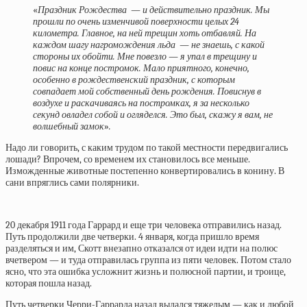
«
Праздник Рождества — и действительно праздник. Мы
прошли по очень изменчивой поверхности целых 24
километра. Главное, на ней трещин хоть отбавляй. На
каждом шагу нагромождения льда — не знаешь, с какой
стороны их обойти. Мне повезло — я упал в трещину и
повис на конце постромок. Мало приятного, конечно,
особенно в рождественский праздник, с которым
совпадает мой собственный день рождения. Повиснув в
воздухе и раскачиваясь на постромках, я за несколько
секунд овладел собой и огляделся. Это был, скажу я вам, не
волшебный замок
»
.
Надо ли говорить, с каким трудом по такой местности передвигались
лошади? Впрочем, со временем их становилось все меньше.
Изможденные животные постепенно конвертировались в конину. В
сани впряглись сами полярники.
20 декабря 1911 года Гаррард и еще три человека отправились назад.
Путь продолжили две четверки. 4 января, когда пришло время
разделяться и им, Скотт внезапно отказался от идеи идти на полюс
вчетвером — и туда отправилась группа из пяти человек. Потом стало
ясно, что эта ошибка усложнит жизнь и полюсной партии, и троице,
которая пошла назад.
Путь четверки Черри-Гаррарда назад выдался тяжелым — как и любой