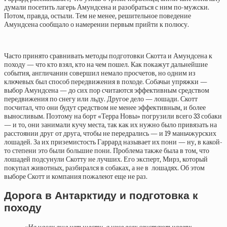
думали посетить лагерь Амундсена и разобраться с ним по-мужски.
Потом, правда, остыли. Тем не менее, решительное поведение
Амундсена сообщало о намерении первым прийти к полюсу.
Часто принято сравнивать методы подготовки Скотта и Амундсена к
походу — что кто взял, кто на чем пошел. Как покажут дальнейшие
события, англичанин совершил немало просчетов, но одним из
ключевых был способ передвижения в походе. Собачьи упряжки —
выбор Амундсена — до сих пор считаются эффективным средством
передвижения по снегу или льду. Другое дело — лошади. Скотт
посчитал, что они будут средством не менее эффективным, и более
выносливым. Поэтому на борт «Терра Новы» погрузили всего 33 собаки
— и то, они занимали кучу места, так как их нужно было привязать на
расстоянии друг от друга, чтобы не передрались — и 19 маньчжурских
лошадей. За их приземистость Гаррард называет их пони — ну, в какой-
то степени это были большие пони. Проблема также была в том, что
лошадей подсунули Скотту не лучших. Его эксперт, Мирз, который
покупал животных, разбирался в собаках, а не в лошадях. Об этом
выборе Скотт и компания пожалеют еще не раз.
Дорога в Антарктиду и подготовка к
походу