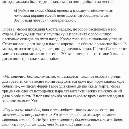
которая должна была идти назад. 3 марта они прибыли на место.
«
Прибыв на склад Одной тонны, я вздохнул с облегчением:
полюсная партия еще не появлялась, следовательно, мы
доставили провиант своевременно
»
.
Гирев и Черри прождали Скотта неделю, не особо беспокоясь о его
судьбе. Рассуждали так: у группы куча провианта с собой, плюс
несколько складов по пути назад. Кроме того, по изначальному плану
Скотт возвращался назад в начале апреля — в общем, время еще было. 16
марта, никого не дождавшись, они двинулись назад. Партия Скотта в тот
момент находилась от них всего в 200 километрах — не самое большое
расстояние при таких масштабах.
«Мы конечно, беспокоимся, но, мне кажется, пока нет особых причин
для тревоги, они вполне могли задержаться даже при нормальном ходе
событий», — писал Черри-Гаррард в своем дневнике 17 марта. Через
три дня он слег от истощения: пара лет антарктических приключений
дала о себе знать. В порядке рехаба он на какое-то время остался один в
хижине на мысе Хат.
«
Случалось в иные дни, что я от слабости мог только ползать по
хижине на четвереньках <…> Хижина при одном жильце оказалась
страшно холодной. Не будь среди запасов, доставленных с мыса Эванс,
немного морфия, не знаю, что бы со мной сталось
»
.