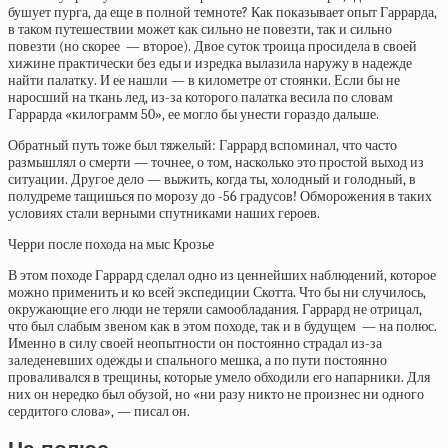
бушует пурга, да еще в полной темноте? Как показывает опыт Гаррарда,
в таком путешествии может как сильно не повезти, так и сильно
повезти (но скорее — второе). Двое суток троица просидела в своей
хижине практически без еды и изредка вылазила наружу в надежде
найти палатку. И ее нашли — в километре от стоянки. Если бы не
наросший на ткань лед, из-за которого палатка весила по словам
Гаррарда «килограмм 50», ее могло бы унести гораздо дальше.
Обратный путь тоже был тяжелый: Гаррард вспоминал, что часто
размышлял о смерти — точнее, о том, насколько это простой выход из
ситуации. Другое дело — выжить, когда ты, холодный и голодный, в
полудреме тащишься по морозу до -56 градусов! Обморожения в таких
условиях стали верными спутниками наших героев.
Черри после похода на мыс Крозье
В этом походе Гаррард сделал одно из ценнейших наблюдений, которое
можно применить и ко всей экспедиции Скотта. Что бы ни случилось,
окружающие его люди не теряли самообладания. Гаррард не отрицал,
что был слабым звеном как в этом походе, так и в будущем — на полюс.
Именно в силу своей неопытности он постоянно страдал из-за
заледеневших одежды и спального мешка, а по пути постоянно
проваливался в трещины, которые умело обходили его напарники. Для
них он нередко был обузой, но «ни разу никто не произнес ни одного
сердитого слова», — писал он.