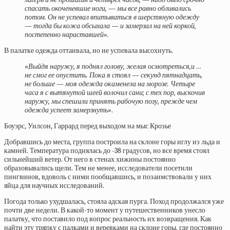
спасать окоченевшие ноги, — мы все равно обливались
потом. Он не успевал впитываться в шерстяную одежду
— тогда бы кожа обсыхала — и замерзал на ней коркой,
постепенно нараставшей
»
.
В палатке одежда оттаивала, но не успевала высохнуть.
«
Выйдя наружу, я поднял голову, желая осмотреться,и …
не смог ее опустить. Пока я стоял — секунд пятнадцать,
не больше — моя одежда окаменела на морозе. Четыре
часа я с вытянутой шеей волочил сани; с тех пор, выскочив
наружу, мы спешили принять рабочую позу, прежде чем
одежда успеет замерзнуть
».
Боуэрс, Уилсон, Гаррард перед выходом на мыс Крозье
Добравшись до места, группа построила на склоне горы иглу из льда и
камней. Температура поднялась до -38 градусов, но все время стоял
сильнейший ветер. От него в стенах хижины постоянно
образовывались щели. Тем не менее, исследователи посетили
пингвинов, вдоволь с ними пообщавшись, и позаимствовали у них
яйца для научных исследований.
Погода только ухудшалась, стояла адская пурга. Поход продолжался уже
почти две недели. В какой-то момент у путешественников унесло
палатку, что поставило под вопрос реальность их возвращения. Как
найти эту тряпку с палками и веревками на склоне горы, где постоянно