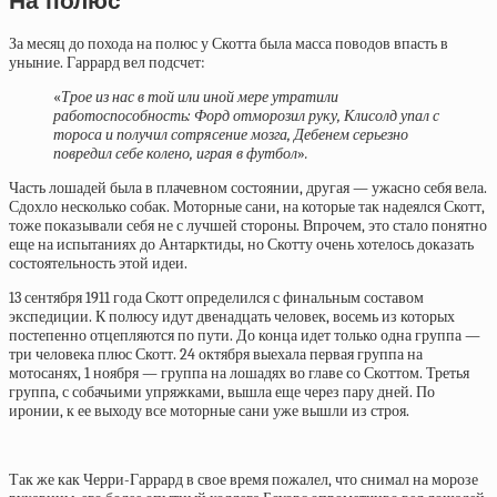
На полюс
За месяц до похода на полюс у Скотта была масса поводов впасть в
уныние. Гаррард вел подсчет:
«
Трое из нас в той или иной мере утратили
работоспособность: Форд отморозил руку, Клисолд упал с
тороса и получил сотрясение мозга, Дебенем серьезно
повредил себе колено, играя в футбол
»
.
Часть лошадей была в плачевном состоянии, другая — ужасно себя вела.
Сдохло несколько собак. Моторные сани, на которые так надеялся Скотт,
тоже показывали себя не с лучшей стороны. Впрочем, это стало понятно
еще на испытаниях до Антарктиды, но Скотту очень хотелось доказать
состоятельность этой идеи.
13 сентября 1911 года Скотт определился с финальным составом
экспедиции. К полюсу идут двенадцать человек, восемь из которых
постепенно отцепляются по пути. До конца идет только одна группа —
три человека плюс Скотт. 24 октября выехала первая группа на
мотосанях, 1 ноября — группа на лошадях во главе со Скоттом. Третья
группа, с собачьими упряжками, вышла еще через пару дней. По
иронии, к ее выходу все моторные сани уже вышли из строя.
Так же как Черри-Гаррард в свое время пожалел, что снимал на морозе