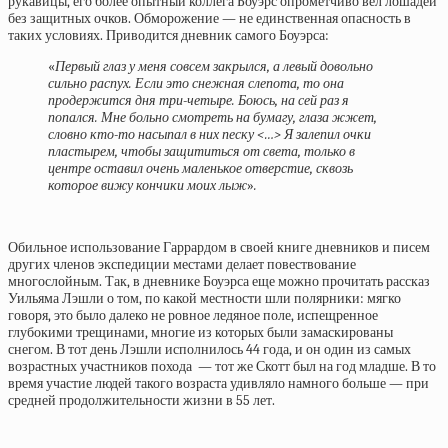
рукавицы, его более опытный коллега Боуэрс опрометчиво вел лошадей
без защитных очков. Обморожение — не единственная опасность в
таких условиях. Приводится дневник самого Боуэрса:
«
Первый глаз у меня совсем закрылся, а левый довольно
сильно распух. Если это снежная слепота, то она
продержится дня три-четыре. Боюсь, на сей раз я
попался. Мне больно смотреть на бумагу, глаза жжет,
словно кто-то насыпал в них песку <…> Я залепил очки
пластырем, чтобы защититься от света, только в
центре оставил очень маленькое отверстие, сквозь
которое вижу кончики моих лыж
»
.
Обильное использование Гаррардом в своей книге дневников и писем
других членов экспедиции местами делает повествование
многослойным. Так, в дневнике Боуэрса еще можно прочитать рассказ
Уильяма Лэшли о том, по какой местности шли полярники: мягко
говоря, это было далеко не ровное ледяное поле, испещренное
глубокими трещинами, многие из которых были замаскированы
снегом. В тот день Лэшли исполнилось 44 года, и он один из самых
возрастных участников похода — тот же Скотт был на год младше. В то
время участие людей такого возраста удивляло намного больше — при
средней продолжительности жизни в 55 лет.