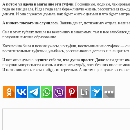
А потом увидела в магазине эти туфли.
Роскошные, модные, лакированны
года не танцевала. И два года вела бережливую жизнь, рассчитывая кажд
деньги. И она с ужасом думала, как будет жить с детьми и что будет завтра
А ничего плохого не случилось.
Заняла денег, потихоньку отдала, налива
Она в этих туфлях пошла на вечеринку к знакомым, там в нее влюбился д
получили высшее образование.
Хотя война была и всякие ужасы, но туфли, воспоминание о туфлях — он
восхитительных туфель и, улыбаясь, рассказывала в деталях и в лицах т
И вот что я думаю:
купите себе то, что душа просит. Даже если денег оч
покупки могут спасти жизнь и изменить судьбу, хотя без них вполне можн
И познакомитесь с кем-нибудь интересным. А потом правнучке расскажет