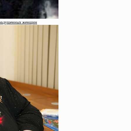
ли зaдушeнных жeнщин