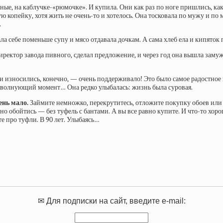
е, на каблучке-«рюмочке». И купила. Они как раз по ноге пришлись, как 
ую копейку, хотя жить не очень-то и хотелось. Она тосковала по мужу и по
.
ла себе поменьше супу и мясо отдавала дочкам. А сама хлеб ела и кипяток
иректор завода пивного, сделал предложение, и через год она вышла замуж
и износились, конечно, — очень поддерживало! Это было самое радостное
от волнующий момент… Она редко улыбалась: жизнь была суровая.
ень мало.
Займите немножко, перекрутитесь, отложите покупку обоев или 
о обойтись — без туфель с бантами. А вы все равно купите. И что-то хоро
е про туфли. В 90 лет. Улыбаясь…
✉ Для подписки на сайт, введите e-mail: