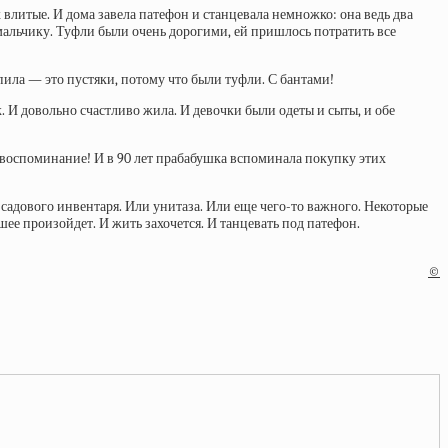
влитые. И дома завела патефон и станцевала немножко: она ведь два
 мальчику. Туфли были очень дорогими, ей пришлось потратить все
 пила — это пустяки, потому что были туфли. С бантами!
. И довольно счастливо жила. И девочки были одеты и сыты, и обе
 воспоминание! И в 90 лет прабабушка вспоминала покупку этих
садового инвентаря. Или унитаза. Или еще чего-то важного. Некоторые
шее произойдет. И жить захочется. И танцевать под патефон.
©