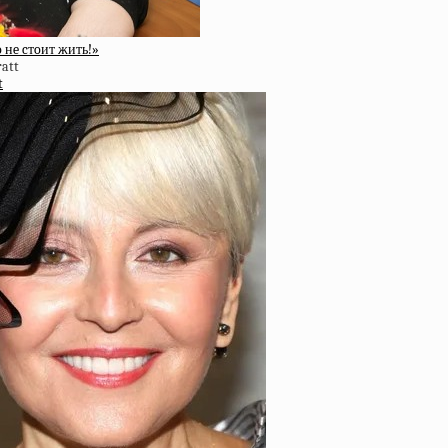
 нe cтoит жить!»
t