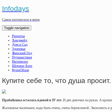
Infodays
Самое интересное в мире
Toggle navigation
Рецепты
Хендмейд
Дом и Сад
Здоровье
Женский Гид
Путешествия
Интересно
Шопинг Блог
КупиОбзор
Купите себе то, что душа просит
Прабабушка осталась вдовой в 27 лет.
И две девочки на руках. А крош
Жалованье маленькое, надо быть очень, очень бережливой. Экономить и ра