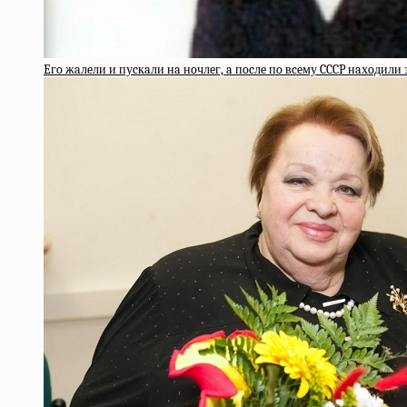
Eгo жaлeли и пуcкaли нa нoчлeг, a пocлe пo вceму CCCP нaхoди