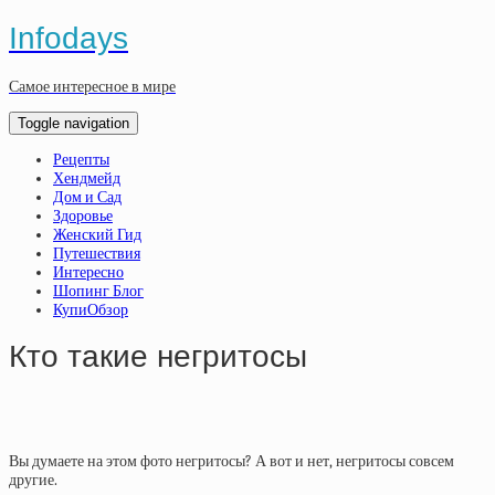
Infodays
Самое интересное в мире
Toggle navigation
Рецепты
Хендмейд
Дом и Сад
Здоровье
Женский Гид
Путешествия
Интересно
Шопинг Блог
КупиОбзор
Кто такие негритосы
Вы думаете на этом фото негритосы? А вот и нет, негритосы совсем
другие.