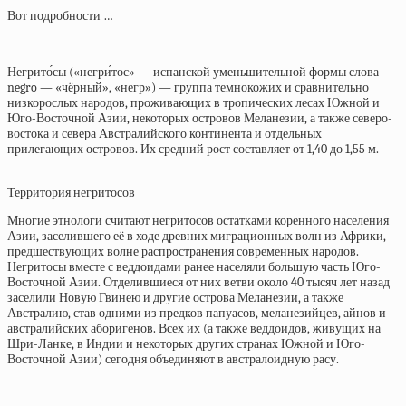
Вот подробности …
Негрито́сы («негри́тос» — испанской уменьшительной формы слова
negro — «чёрный», «негр») — группа темнокожих и сравнительно
низкорослых народов, проживающих в тропических лесах Южной и
Юго-Восточной Азии, некоторых островов Меланезии, а также северо-
востока и севера Австралийского континента и отдельных
прилегающих островов. Их средний рост составляет от 1,40 до 1,55 м.
Территория негритосов
Многие этнологи считают негритосов остатками коренного населения
Азии, заселившего её в ходе древних миграционных волн из Африки,
предшествующих волне распространения современных народов.
Негритосы вместе с веддоидами ранее населяли большую часть Юго-
Восточной Азии. Отделившиеся от них ветви около 40 тысяч лет назад
заселили Новую Гвинею и другие острова Меланезии, а также
Австралию, став одними из предков папуасов, меланезийцев, айнов и
австралийских аборигенов. Всех их (а также веддоидов, живущих на
Шри-Ланке, в Индии и некоторых других странах Южной и Юго-
Восточной Азии) сегодня объединяют в австралоидную расу.