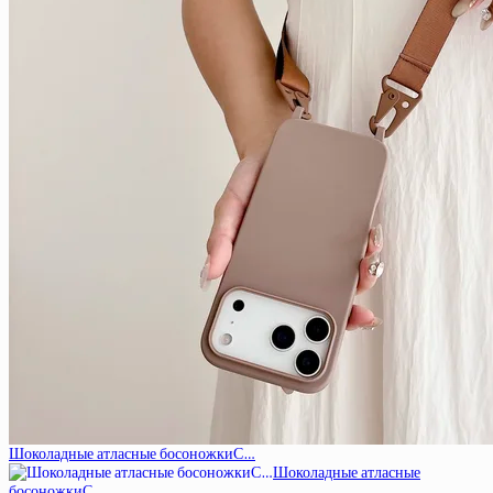
Шоколадные атласные босоножкиС…
Шоколадные атласные
босоножкиС…