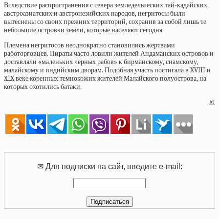
Вследствие распространения с севера земледельческих тай-кадайских,
австроазиатских и австронезийских народов, негритосы были
вытеснены со своих прежних территорий, сохранив за собой лишь те
небольшие островки земли, которые населяют сегодня.
Племена негритосов неоднократно становились жертвами
работорговцев. Пираты часто ловили жителей Андаманских островов и
доставляли «маленьких чёрных рабов» к бирманскому, сиамскому,
малайскому и индийским дворам. Подобная участь постигала в XVIII и
XIX веке коренных темнокожих жителей Малайского полуострова, на
которых охотились батаки.
©
✉ Для подписки на сайт, введите e-mail: