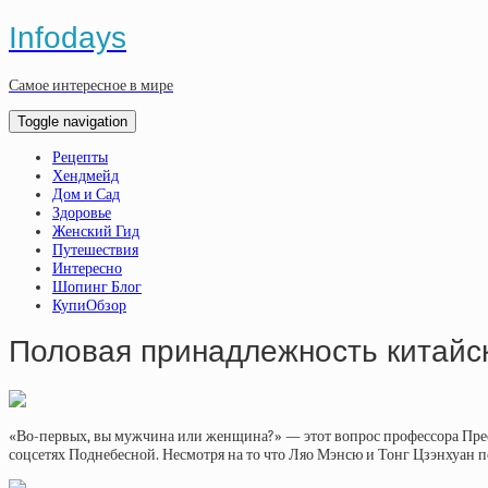
Infodays
Самое интересное в мире
Toggle navigation
Рецепты
Хендмейд
Дом и Сад
Здоровье
Женский Гид
Путешествия
Интересно
Шопинг Блог
КупиОбзор
Половая принадлежность китайск
«Во-первых, вы мужчина или женщина?» — этот вопрос профессора Преоб
соцсетях Поднебесной. Несмотря на то что Ляо Мэнсю и Тонг Цзэнхуан п