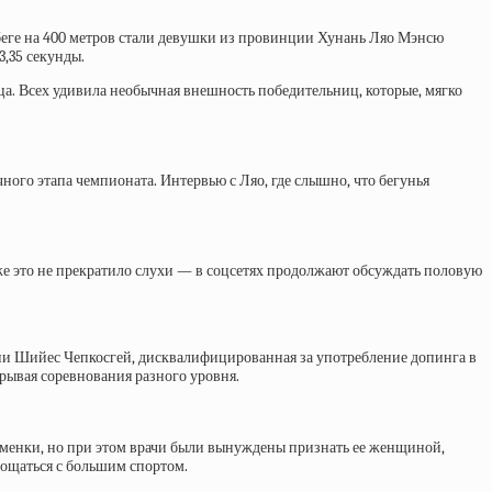
беге на 400 метров стали девушки из провинции Хунань Ляо Мэнсю
3,35 секунды.
а. Всех удивила необычная внешность победительниц, которые, мягко
ного этапа чемпионата. Интервью с Ляо, где слышно, что бегунья
аже это не прекратило слухи — в соцсетях продолжают обсуждать половую
ении Шийес Чепкосгей, дисквалифицированная за употребление допинга в
рывая соревнования разного уровня.
тсменки, но при этом врачи были вынуждены признать ее женщиной,
рощаться с большим спортом.