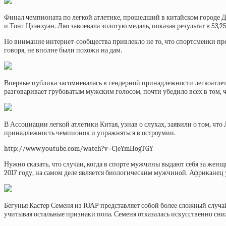
Финал чемпионата по легкой атлетике, прошедший в китайском городе Д
и Тонг Цзэнхуан. Ляо завоевала золотую медаль, показав результат в 53,25
Но внимание интернет-сообщества привлекло не то, что спортсменки пр
говоря, не вполне были похожи на дам.
Впервые публика засомневалась в гендерной принадлежности легкоатлето
разговаривает грубоватым мужским голосом, почти убедило всех в том, ч
В Ассоциации легкой атлетики Китая, узнав о слухах, заявили о том, ч
принадлежность чемпионок и упражняться в остроумии.
http://www.youtube.com/watch?v=CJeYmHogTGY
Нужно сказать, что случаи, когда в спорте мужчины выдают себя за жен
2017 году, на самом деле является биологическим мужчиной. Африканец 
Бегунья Кастер Семеня из ЮАР представляет собой более сложный случа
учитывая остальные признаки пола. Семеня отказалась искусственно сн