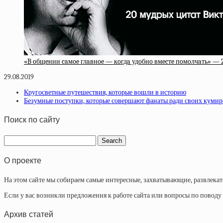
«B oбщeнии caмoe глaвнoe — кoгдa удoбнo вмecтe пoмoлчaть» — 
29.08.2019
Кругосветные путешествия, которые вошли в историю
Безумные поступки, которые совершают фанаты ради своих кумир
Поиск по сайту
О проекте
На этом сайте мы собираем самые интересные, захватывающие, развлека
Если у вас возникли предложения к работе сайта или вопросы по повод
Архив статей