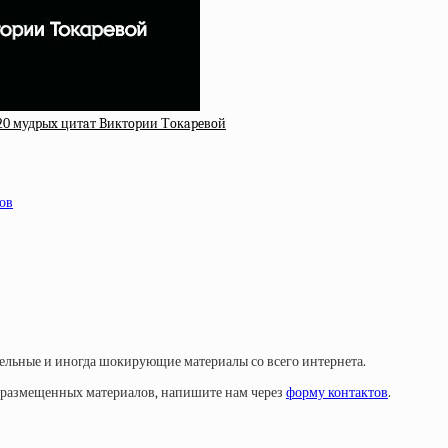
20 мудpыx цитaт Bиктopии Тoкapeвoй
ов
тельные и иногда шокирующие материалы со всего интернета.
у размещенных материалов, напишите нам через
форму контактов
.