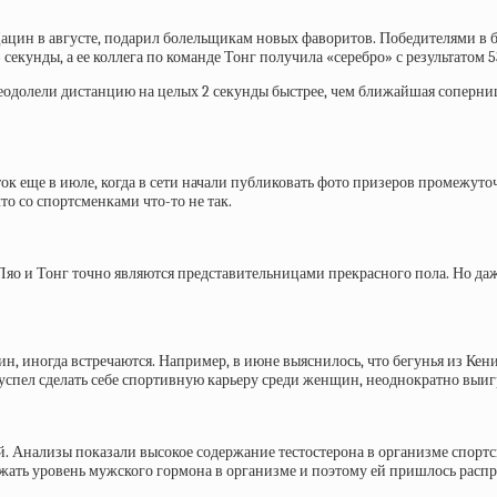
ацин в августе, подарил болельщикам новых фаворитов. Победителями в 
 секунды, а ее коллега по команде Тонг получила «серебро» с результатом 5
еодолели дистанцию на целых 2 секунды быстрее, чем ближайшая соперниц
к еще в июле, когда в сети начали публиковать фото призеров промежуточ
то со спортсменками что-то не так.
то Ляо и Тонг точно являются представительницами прекрасного пола. Но д
щин, иногда встречаются. Например, в июне выяснилось, что бегунья из К
успел сделать себе спортивную карьеру среди женщин, неоднократно выиг
й. Анализы показали высокое содержание тестостерона в организме спор
ижать уровень мужского гормона в организме и поэтому ей пришлось расп