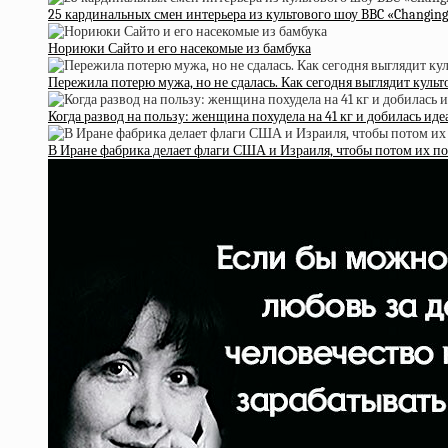
25 кардинальных смен интерьера из культового шоу BBC «Changin
Нориюки Сайто и его насекомые из бамбука
Пережила потерю мужа, но не сдалась. Как сегодня выглядит культ
Когда развод на пользу: женщина похудела на 41 кг и добилась ид
В Иране фабрика делает флаги США и Израиля, чтобы потом их по