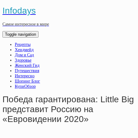
Infodays
Самое интересное в мире
Toggle navigation
Рецепты
Хендмейд
Дом и Сад
Здоровье
Женский Гид
Путешествия
Интересно
Шопинг Блог
КупиОбзор
Победа гарантирована: Little Big
представит Россию на
«Евровидении 2020»