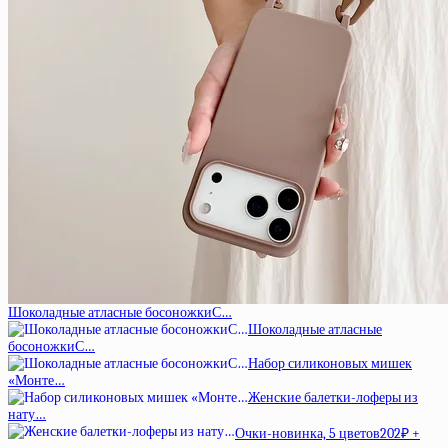
Шоколадные атласные босоножкиС…
Шоколадные атласные
босоножкиС…
Набор силиконовых мишек
«Монте…
Женские балетки-лоферы из
нату…
Очки-новинка, 5 цветов202₽ +