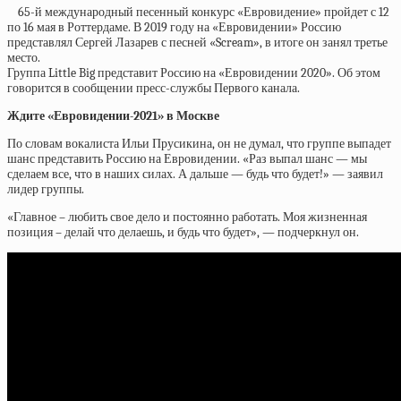
65-й международный песенный конкурс «Евровидение» пройдет с 12
по 16 мая в Роттердаме. В 2019 году на «Евровидении» Россию
представлял Сергей Лазарев с песней «Scream», в итоге он занял третье
место.
Группа Little Big представит Россию на «Евровидении 2020». Об этом
говорится в сообщении пресс-службы Первого канала.
Ждите «Евровидении-2021» в Москве
По словам вокалиста Ильи Прусикина, он не думал, что группе выпадет
шанс представить Россию на Евровидении. «Раз выпал шанс — мы
сделаем все, что в наших силах. А дальше — будь что будет!» — заявил
лидер группы.
«Главное – любить свое дело и постоянно работать. Моя жизненная
позиция – делай что делаешь, и будь что будет», — подчеркнул он.