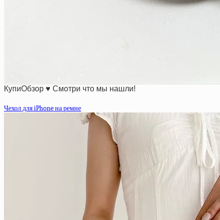
КупиОбзор ♥ Смотри что мы нашли!
Чехол для iPhone на ремне