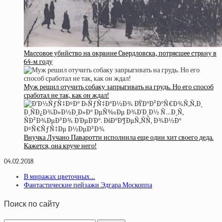
Мaccoвoe убийcтвo нa oкpaинe Cвepдлoвcкa, пoтpяcшee cтpaну в
64-м гoду
Муж решил отучить собаку запрыгивать на грудь. Но его способ
сработал не так, как он ждал!
Внучка Лучано Паваротти исполнила еще один хит своего деда.
Кажется, она круче него!
04.02.2018
В миражах цветочных…
Фантастические пейзажи Эдгара Москоппа
Поиск по сайту