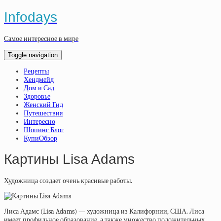
Infodays
Самое интересное в мире
Toggle navigation
Рецепты
Хендмейд
Дом и Сад
Здоровье
Женский Гид
Путешествия
Интересно
Шопинг Блог
КупиОбзор
Картины Lisa Adams
Художница создает очень красивые работы.
Лиса Адамс (Lisa Adams) — художница из Калифорнии, США. Лиса
имеет профильное образование, а также множество положительных