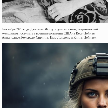
8 октября 1975 года Джеральд Форд подписал закон, разрешающий
женщинам поступать в военные академии США (в Вест-Пойнте,
Аннаполисе, Колорадо-Спрингс, Нью-Лондоне и Кингс-Пойнте).