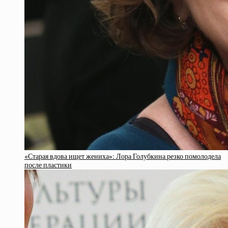
«Старая вдова ищет жениха»: Лора Голубкина резко помолодела
после пластики