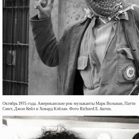
Октябрь 1975 года. Американские рок-музыканты Марк Вольман, Патти
Смит, Джон Кейл и Ховард Кэйлан. Фото Richard E. Aaron.