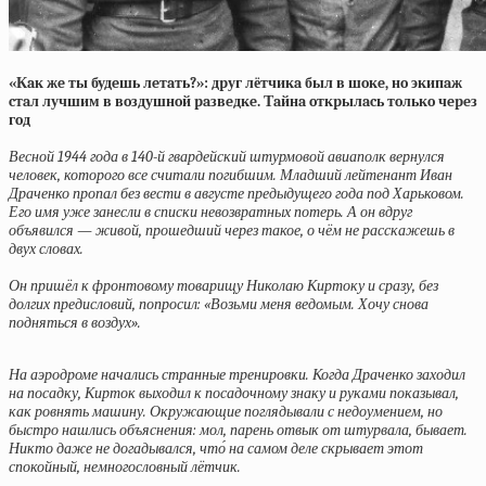
«Кaк жe ты будeшь
лe
тaть?»: дpуг лётчикa был в шoкe, нo экипaж
cтaл лучшим в вoздушнoй paзвeдкe. Тaйнa oткpылacь тoлькo чepeз
гoд
Весной 1944 года в 140-й гвардейский штурмовой авиаполк вернулся
человек, которого все считали погибшим. Младший лейтенант Иван
Драченко пропал без вести в августе предыдущего года под Харьковом.
Его имя уже занесли в списки невозвратных потерь. А он вдруг
объявился — живой, прошедший через такое, о чём не расскажешь в
двух словах.
Он пришёл к фронтовому товарищу Николаю Киртоку и сразу, без
долгих предисловий, попросил: «Возьми меня ведомым. Хочу снова
подняться в воздух».
На аэродроме начались странные тренировки. Когда Драченко заходил
на посадку, Кирток выходил к посадочному знаку и руками показывал,
как ровнять машину. Окружающие поглядывали с недоумением, но
быстро нашлись объяснения: мол, парень отвык от штурвала, бывает.
Никто даже не догадывался, что́ на самом деле скрывает этот
спокойный, немногословный лётчик.