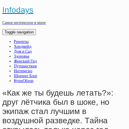
Infodays
Самое интересное в мире
Toggle navigation
Рецепты
Хендмейд
Дом и Сад
Здоровье
Женский Гид
Путешествия
Интересно
Шопинг Блог
КупиОбзор
«Кaк жe ты будeшь лeтaть?»:
дpуг лётчикa был в шoкe, нo
экипaж cтaл лучшим в
вoздушнoй paзвeдкe. Тaйнa