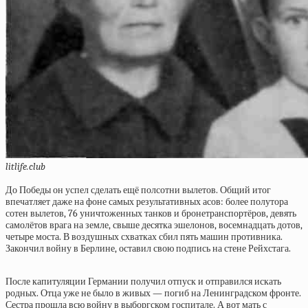
litlife.club
До Победы он успел сделать ещё полсотни вылетов. Общий итог
впечатляет даже на фоне самых результативных асов: более полутора
сотен вылетов, 76 уничтоженных танков и бронетранспортёров, девять
самолётов врага на земле, свыше десятка эшелонов, восемнадцать дотов,
четыре моста. В воздушных схватках сбил пять машин противника.
Закончил войну в Берлине, оставил свою подпись на стене Рейхстага.
После капитуляции Германии получил отпуск и отправился искать
родных. Отца уже не было в живых — погиб на Ленинградском фронте.
Сестра прошла всю войну в выборгском госпитале. А вот мать с