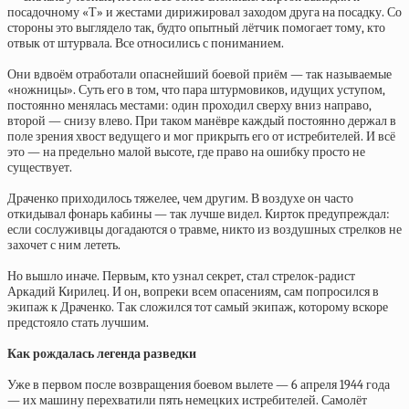
посадочному «Т» и жестами дирижировал заходом друга на посадку. Со
стороны это выглядело так, будто опытный лётчик помогает тому, кто
отвык от штурвала. Все относились с пониманием.
Они вдвоём отработали опаснейший боевой приём — так называемые
«ножницы». Суть его в том, что пара штурмовиков, идущих уступом,
постоянно менялась местами: один проходил сверху вниз направо,
второй — снизу влево. При таком манёвре каждый постоянно держал в
поле зрения хвост ведущего и мог прикрыть его от истребителей. И всё
это — на предельно малой высоте, где право на ошибку просто не
существует.
Драченко приходилось тяжелее, чем другим. В воздухе он часто
откидывал фонарь кабины — так лучше видел. Кирток предупреждал:
если сослуживцы догадаются о травме, никто из воздушных стрелков не
захочет с ним лететь.
Но вышло иначе. Первым, кто узнал секрет, стал стрелок-радист
Аркадий Кирилец. И он, вопреки всем опасениям, сам попросился в
экипаж к Драченко. Так сложился тот самый экипаж, которому вскоре
предстояло стать лучшим.
Как рождалась легенда разведки
Уже в первом после возвращения боевом вылете — 6 апреля 1944 года
— их машину перехватили пять немецких истребителей. Самолёт