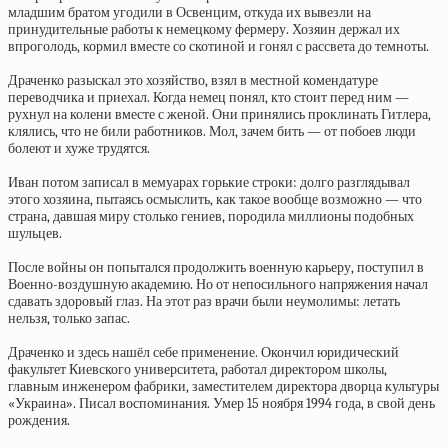
младшим братом угодили в Освенцим, откуда их вывезли на
принудительные работы к немецкому фермеру. Хозяин держал их
впроголодь, кормил вместе со скотиной и гонял с рассвета до темноты.
Драченко разыскал это хозяйство, взял в местной комендатуре
переводчика и приехал. Когда немец понял, кто стоит перед ним —
рухнул на колени вместе с женой. Они принялись проклинать Гитлера,
клялись, что не били работников. Мол, зачем бить — от побоев люди
болеют и хуже трудятся.
Иван потом записал в мемуарах горькие строки: долго разглядывал
этого хозяина, пытаясь осмыслить, как такое вообще возможно — что
страна, давшая миру столько гениев, породила миллионы подобных
шульцев.
После войны он попытался продолжить военную карьеру, поступил в
Военно-воздушную академию. Но от непосильного напряжения начал
сдавать здоровый глаз. На этот раз врачи были неумолимы: летать
нельзя, только запас.
Драченко и здесь нашёл себе применение. Окончил юридический
факультет Киевского университета, работал директором школы,
главным инженером фабрики, заместителем директора дворца культуры
«Украина». Писал воспоминания. Умер 15 ноября 1994 года, в свой день
рождения.