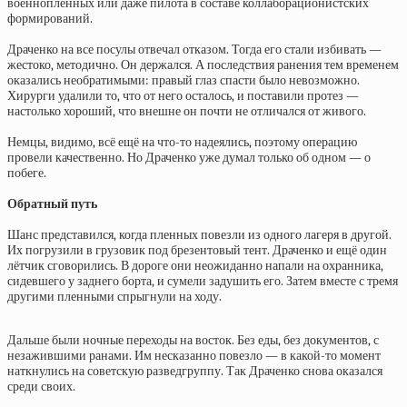
военнопленных или даже пилота в составе коллаборационистских
формирований.
Драченко на все посулы отвечал отказом. Тогда его стали избивать —
жестоко, методично. Он держался. А последствия ранения тем временем
оказались необратимыми: правый глаз спасти было невозможно.
Хирурги удалили то, что от него осталось, и поставили протез —
настолько хороший, что внешне он почти не отличался от живого.
Немцы, видимо, всё ещё на что-то надеялись, поэтому операцию
провели качественно. Но Драченко уже думал только об одном — о
побеге.
Обратный путь
Шанс представился, когда пленных повезли из одного лагеря в другой.
Их погрузили в грузовик под брезентовый тент. Драченко и ещё один
лётчик сговорились. В дороге они неожиданно напали на охранника,
сидевшего у заднего борта, и сумели задушить его. Затем вместе с тремя
другими пленными спрыгнули на ходу.
Дальше были ночные переходы на восток. Без еды, без документов, с
незажившими ранами. Им несказанно повезло — в какой-то момент
наткнулись на советскую разведгруппу. Так Драченко снова оказался
среди своих.