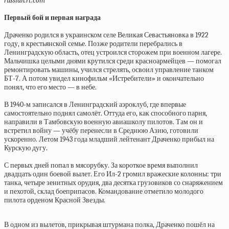
russian.rt.com
Первый бой и первая награда
Драченко родился в украинском селе Великая Севастьяновка в 1922
году, в крестьянской семье. Позже родители перебрались в
Ленинградскую область, отец устроился сторожем при военном лагере.
Мальчишка целыми днями крутился среди красноармейцев — помогал
ремонтировать машины, учился стрелять, освоил управление танком
БТ-7. А потом увидел кинофильм «Истребители» и окончательно
понял, что его место — в небе.
В 1940-м записался в Ленинградский аэроклуб, где впервые
самостоятельно поднял самолёт. Оттуда его, как способного парня,
направили в Тамбовскую военную авиашколу пилотов. Там он и
встретил войну — учёбу перенесли в Среднюю Азию, готовили
ускоренно. Летом 1943 года младший лейтенант Драченко прибыл на
Курскую дугу.
С первых дней попал в мясорубку. За короткое время выполнил
двадцать один боевой вылет. Его Ил-2 громил вражеские колонны: три
танка, четыре зенитных орудия, два десятка грузовиков со снаряжением
и пехотой, склад боеприпасов. Командование отметило молодого
пилота орденом Красной Звезды.
В одном из вылетов, прикрывая штурмана полка, Драченко пошёл на