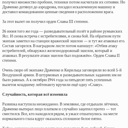
получил множество пробоин, техники потом насчитали их сотнями. Но
Драченко дотянул до аэродрома, посадил искалеченную машину и
доставил командованию ценные сведения о расположении врага.
За этот вылет он получил орден Славы III степени.
26 июня того же года — разведывательный полёт в районе румынских
Ясс. И снова встреча с истребителями, и снова бой. На обратном пути
экипаж заметил на станции вражеский эшелон — и тут же атаковал его.
Состав загорелся. В наградном листе потом напишут: «Отбив атаку
истребителей, обнаружил железнодорожный эшелон, который и
атаковал. В результате атаки эшелон был подожжён». Орден Славы II
степени.
Очень скоро об экипаже Драченко и Кирильца заговорили во всей 5-й
Воздушной армии. В штурмовых и разведывательных заданиях им не
было равных. А к октябрю 1944 года за пятьдесят пять успешных
вылетов младшему лейтенанту вручили ещё одну «Славу».
Случайность, которая всё изменила
Развязка наступила неожиданно. В землянке, где отдыхали лётчики,
Драченко вытирал лицо платком и случайно зацепил протез — тот
сместился. Все, кто находился рядом, в ужасе отшатнулись: на месте
нормального глаза вдруг оказалось сплошное белое пятно.