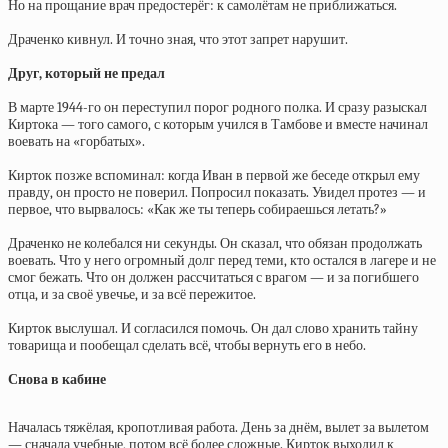
Но на прощание врач предостерёг: к самолётам не приближаться.
Драченко кивнул. И точно зная, что этот запрет нарушит.
Друг, который не предал
В марте 1944-го он переступил порог родного полка. И сразу разыскал
Киртока — того самого, с которым учился в Тамбове и вместе начинал
воевать на «горбатых».
Кирток позже вспоминал: когда Иван в первой же беседе открыл ему
правду, он просто не поверил. Попросил показать. Увидел протез — и
первое, что вырвалось: «Как же ты теперь собираешься летать?»
Драченко не колебался ни секунды. Он сказал, что обязан продолжать
воевать. Что у него огромный долг перед теми, кто остался в лагере и не
смог бежать. Что он должен рассчитаться с врагом — и за погибшего
отца, и за своё увечье, и за всё пережитое.
Кирток выслушал. И согласился помочь. Он дал слово хранить тайну
товарища и пообещал сделать всё, чтобы вернуть его в небо.
Снова в кабине
Началась тяжёлая, кропотливая работа. День за днём, вылет за вылетом
— сначала учебные, потом всё более сложные. Кирток выходил к