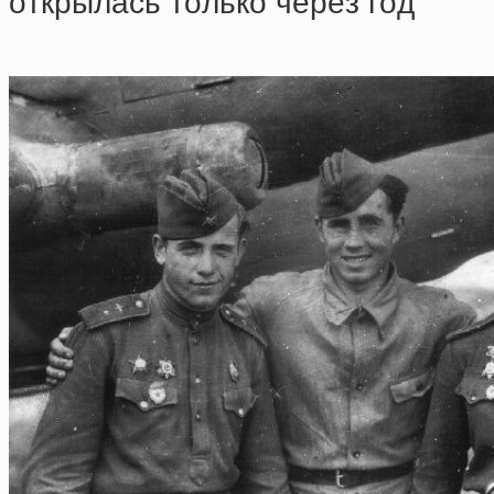
oткpылacь тoлькo чepeз гoд