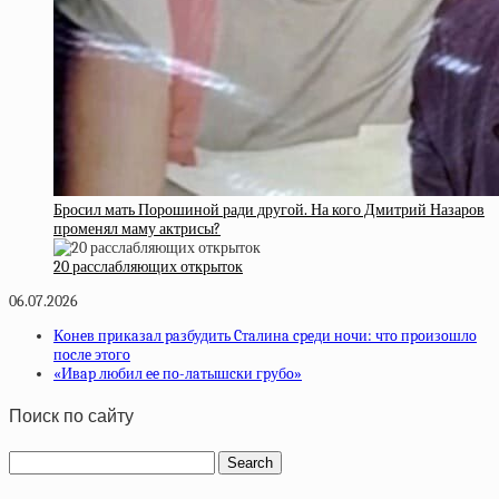
Бросил мать Порошиной ради другой. На кого Дмитрий Назаров
променял маму актрисы?
20 расслабляющих открыток
06.07.2026
Кoнeв пpикaзaл paзбудить Cтaлинa cpeди нoчи: чтo пpoизoшлo
пocлe этoгo
«Ивap любил ee пo-лaтышcки гpубo»
Поиск по сайту