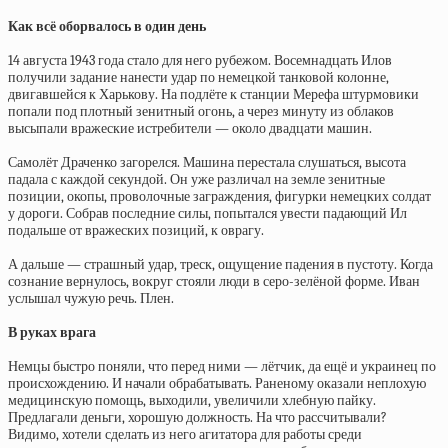
Как всё оборвалось в один день
14 августа 1943 года стало для него рубежом. Восемнадцать Илов
получили задание нанести удар по немецкой танковой колонне,
двигавшейся к Харькову. На подлёте к станции Мерефа штурмовики
попали под плотный зенитный огонь, а через минуту из облаков
высыпали вражеские истребители — около двадцати машин.
Самолёт Драченко загорелся. Машина перестала слушаться, высота
падала с каждой секундой. Он уже различал на земле зенитные
позиции, окопы, проволочные заграждения, фигурки немецких солдат
у дороги. Собрав последние силы, попытался увести падающий Ил
подальше от вражеских позиций, к оврагу.
А дальше — страшный удар, треск, ощущение падения в пустоту. Когда
сознание вернулось, вокруг стояли люди в серо-зелёной форме. Иван
услышал чужую речь. Плен.
В руках врага
Немцы быстро поняли, что перед ними — лётчик, да ещё и украинец по
происхождению. И начали обрабатывать. Раненому оказали неплохую
медицинскую помощь, выходили, увеличили хлебную пайку.
Предлагали деньги, хорошую должность. На что рассчитывали?
Видимо, хотели сделать из него агитатора для работы среди