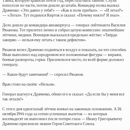
Тайна, которую хранили почти год, перестала быть тайной. Слухи
поползли по части, потом дошли до штаба. Командир полка вызвал
Драченко: «Это давно у тебя?» — «Как в полк прибыл». — «И летал?»
— «Летал». Тут поднялся Кирток и сказал: «Почему никто? Я знал».
Дело дошло до командира авиакорпуса — генерал-лейтенанта Василия
Рязанова. Тот прилетел лично и собрал целую комиссию: опытнейшие
лётчики, медики. Военврач высказался предельно жёстко: «Твёрдо
заверяю — нельзя ему летать с таким дефектом».
Рязанов велел Драченко подняться в воздух и показать, на что способен.
Иван выполнил над аэродромом все положенные фигуры — виражи,
боевые развороты, горки. Приземлился чисто, по всей форме доложил
генералу.
— Какие будут замечания? — спросил Рязанов.
Врач стоял на своём: «Нельзя».
Генерал шагнул к Драченко, обнял его и сказал: «Да если бы у меня все
так летали!»
С этого дня одноглазый лётчик воевал на законных основаниях. А 26
октября 1944 года за сотню успешных вылетов — из которых
восемьдесят он выполнил после потери глаза — Ивану Григорьевичу
Драченко присвоили звание Героя Советского Союза.