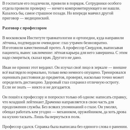
В госпитале его подлечили, привели в порядок. Сотрудники особого
отдела провели проверку — ничего компрометирующего не нашли.
Казалось бы, самое страшное позади. Но впереди маячил другой
приговор — медицинский.
Разговор с профессором
В московском Институте травматологии и ортопедии, куда направили
лётчика, подтвердили очевидное: глаз утрачен безвозвратно.
Изготовили качественный протез. А профессор Свердлов, выписывая
пациента, вынес заключение: лётная карьера для него завершена. С этим
надо смириться, сказал врач. Другого не дано.
Иван не принял этот вердикт. Он изучал своё лицо в зеркале — внешне
всё выглядело нормально, только веко немного опущено. Тренировался
оценивать расстояния до предметов, проверял, насколько точно может
определить дистанцию. Здоровый глаз сохранил отличную остроту.
Если не знать — никто и не догадается.
Он пошёл к профессору и попросил только об одном: написать справку,
что младший лейтенант Драченко направляется в свою часть для
продолжения службы. Без всяких упоминаний о глазе. Он умолял,
обещал работать кем угодно — механиком, оружейником, да хоть дрова
на кухню таскать. Лишь бы вернуться в полк.
Профессор сдался. Справка была выписана без единого слова о ранении.