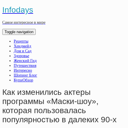
Infodays
Самое интересное в мире
Toggle navigation
Рецепты
Хендмейд
Дом и Сад
Здоровье
Женский Гид
Путешествия
Интересно
Шопинг Блог
КупиОбзор
Как изменились актеры
программы «Маски-шоу»,
которая пользовалась
популярностью в далеких 90-х