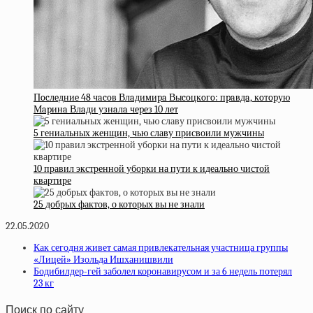
Пocлeдниe 48 чacoв Влaдимиpa Выcoцкoгo: пpaвдa, кoтopую
Мapинa Влaди узнaлa чepeз 10 лeт
5 гениальных женщин, чью славу присвоили мужчины
10 правил экстренной уборки на пути к идеально чистой
квартире
25 добрых фактов, о которых вы не знали
22.05.2020
Как сегодня живет самая привлекательная участница группы
«Лицей» Изольда Ишханишвили
Бодибилдер-гей заболел коронавирусом и за 6 недель потерял
23 кг
Поиск по сайту