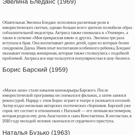
Эвелина Бледанс (1969)
Обаятельная Эвелина Бледанс исполняла различные роли в
юмористических скетчах, однако больше всего зрители полюбили образ
соблазнительной медсестры. Актриса также снималась в «Универе», а
также в ситкоме «Моя прекрасная няня» и других. Эвелина три раза
вступала в брак. Она воспитывает двоих детей, один из которых болен
синдромом Дауна. Имея опыт воспитания особенного ребенка, Бледанс
оказывает помощь женщинам, которые также столкнулись с подобной
проблемой. Актриса все еще пользуется популярностью в шоу-бизнесе.
Борис Барский (1959)
«Маски-шои» стали началом кинокарьеры Барского. После
юмористической программы он снимался в фильмах, а затем занялся
режиссурой. Наряду с этим Борис играет в театре и увлекается поэзией.
Актер издал несколько авторских поэтических сборников. Барский уже
сорок лет состоит в отношениях с Натальей — его личным костюмером,
которая родила ему дочь Анастасию и сына Константина. К несчастью, в
2010 году молодой человек скончался от сердечного приступа.
Наталья Бузько (1963)