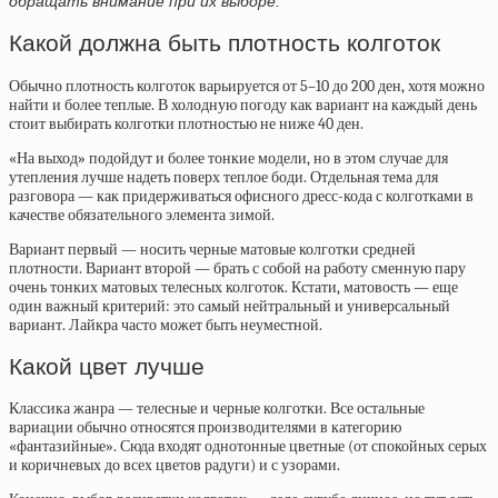
обращать внимание при их выборе.
Какой должна быть плотность колготок
Обычно плотность колготок варьируется от 5–10 до 200 ден, хотя можно
найти и более теплые. В холодную погоду как вариант на каждый день
стоит выбирать колготки плотностью не ниже 40 ден.
«На выход» подойдут и более тонкие модели, но в этом случае для
утепления лучше надеть поверх теплое боди. Отдельная тема для
разговора — как придерживаться офисного дресс-кода с колготками в
качестве обязательного элемента зимой.
Вариант первый — носить черные матовые колготки средней
плотности. Вариант второй — брать с собой на работу сменную пару
очень тонких матовых телесных колготок. Кстати, матовость — еще
один важный критерий: это самый нейтральный и универсальный
вариант. Лайкра часто может быть неуместной.
Какой цвет лучше
Классика жанра — телесные и черные колготки. Все остальные
вариации обычно относятся производителями в категорию
«фантазийные». Сюда входят однотонные цветные (от спокойных серых
и коричневых до всех цветов радуги) и с узорами.