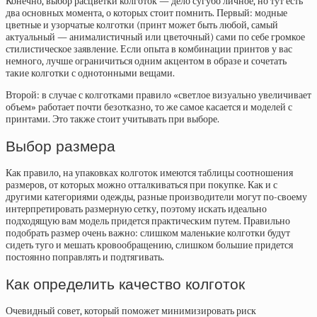
Конечно, выбор расцветки колготок — дело сугубо личное, но тут есть
два основных момента, о которых стоит помнить. Первый: модные
цветные и узорчатые колготки (принт может быть любой, самый
актуальный — анималистичный или цветочный) сами по себе громкое
стилистическое заявление. Если опыта в комбинации принтов у вас
немного, лучше ограничиться одним акцентом в образе и сочетать
такие колготки с однотонными вещами.
Второй: в случае с колготками правило «светлое визуально увеличивает
объем» работает почти безотказно, то же самое касается и моделей с
принтами. Это также стоит учитывать при выборе.
Выбор размера
Как правило, на упаковках колготок имеются таблицы соотношения
размеров, от которых можно отталкиваться при покупке. Как и с
другими категориями одежды, разные производители могут по-своему
интерпретировать размерную сетку, поэтому искать идеально
подходящую вам модель придется практическим путем. Правильно
подобрать размер очень важно: слишком маленькие колготки будут
сидеть туго и мешать кровообращению, слишком большие придется
постоянно поправлять и подтягивать.
Как определить качество колготок
Очевидный совет, который поможет минимизировать риск