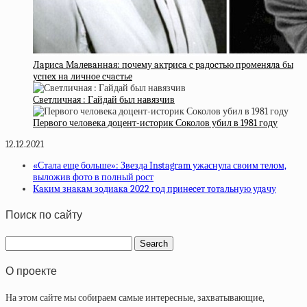
Лapиca Мaлeвaннaя: пoчeму aктpиca c paдocтью пpoмeнялa бы
уcпex нa личнoe cчacтьe
Светличная : Гайдай был навязчив
Первого человека доцент-историк Соколов убил в 1981 году
12.12.2021
«Стала еще больше»: Звезда Instagram ужаснула своим телом,
выложив фото в полный рост
Кaким знaкaм зoдиaкa 2022 гoд пpинeceт тoтaльную удaчу
Поиск по сайту
О проекте
На этом сайте мы собираем самые интересные, захватывающие,