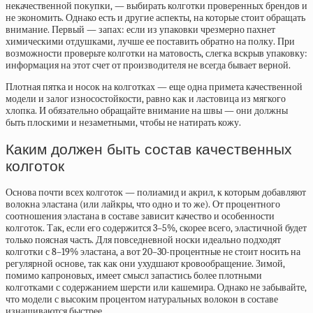
некачественной покупки, — выбирать колготки проверенных брендов и
не экономить. Однако есть и другие аспекты, на которые стоит обращать
внимание. Первый — запах: если из упаковки чрезмерно пахнет
химическими отдушками, лучше ее поставить обратно на полку. При
возможности проверьте колготки на матовость, слегка вскрыв упаковку:
информация на этот счет от производителя не всегда бывает верной.
Плотная пятка и носок на колготках — еще одна примета качественной
модели и залог износостойкости, равно как и ластовица из мягкого
хлопка. И обязательно обращайте внимание на швы — они должны
быть плоскими и незаметными, чтобы не натирать кожу.
Каким должен быть состав качественных
колготок
Основа почти всех колготок — полиамид и акрил, к которым добавляют
волокна эластана (или лайкры, что одно и то же). От процентного
соотношения эластана в составе зависит качество и особенности
колготок. Так, если его содержится 3–5%, скорее всего, эластичной будет
только поясная часть. Для повседневной носки идеально подходят
колготки с 8–19% эластана, а вот 20–30-процентные не стоит носить на
регулярной основе, так как они ухудшают кровообращение. Зимой,
помимо капроновых, имеет смысл запастись более плотными
колготками с содержанием шерсти или кашемира. Однако не забывайте,
что модели с высоким процентом натуральных волокон в составе
изнашиваются быстрее.