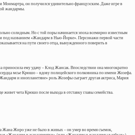
и Монмартра, он получился удивительно французским. Даже игре в
бой жандармы.
овольно солидным. Но с той поры начинается эпоха всемирно известным
сти под названием «Жандарм в Нью-Йорке». Персонажи первой части
оказывается на пути своего отца, вынужденного поверить в
на приносила ему удачу – Клод Жансак. Впоследствии она многократно
у сердца мсье Крюшо – вдову полицейского полковника по имени Жозефа.
е «Жандарм и инопланетяне» роль Жозефы сыграет другая актриса, Мария
е живет чета Крюшо после выхода в отставку главы семейства.
ра Жана Жиро уже не было в живых – он умер во время съемок,
Фильм «Жандарм и жандарметки» (или «Жандарм и жандармы в юбках»)