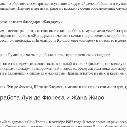
им-то образом, несмотря на отсутствие в кадре Эйфелевой башни и музык
внимание. Именно в петанк играют на пляже не очень обремененные служ
режила взлет благодаря «Жандарму»
ым – несмотря на то, что список его киноработ к тому времени уже был д
пулярности первого «Жандарма» начались съемки продолжения, второй ча
сс полицейских, а Николь, дочь Крюшо, едет «зайцем» и потом то и дело 
ранс Румийи, а часть сцен была снята с привлечением каскадеров
 он в свое время поклялся звать в каждый из своих фильмов, поскольку о
аникулы», «Оскар», «Замороженный», здесь же Клод сыграла пока еще дам
ься и в дальнейших фильмах о жандарме. Правда, в пятом из них, в картин
ок Луи де Фюнеса, Шато де Клермон, именно в его стенах снимался дом, гд
 работа Луи де Фюнеса и Жана Жиро
е «Жандарма из Сен-Тропе», в октябре 1982 года. К тому времени режиссе
нц. Спустя несколько месяцев после премьеры не стало Луи де Фюнеса. 