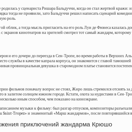
родилась у сценариста Ришара Бальдуччи, когда он стал жертвой кражи: и
дка тогда не проявили, зато Бальдуччи решил написать сценарий комедии,
ную роль.
 облик, а тогда мысль пригласить на его роль Луи де Фюнеса казалась д
да с экранов кинотеатров на зрителей смотрел тот самый жандарм, которому
ероя и его дочери до переезда в Сен-Тропе, во время работы в Верхних Ал
есто службы в качестве капрала корпуса, он знакомится с главой тамош
енчивая провинциальная девушка в старомодном платье становится постеп
серии фильмов поначалу вопрос не стоял, Жиро лишь стремился отснять за
то в залитом солнцем южном городе. Кстати, охота за нудистами в Сен-Тр
 несколько иным способом, чем показано на киноэкране.
 написанием музыки к фильму: был разгар отпусков, композиторы разъехал
ou Saint-Tropez» и знаменитый «Марш жандармов», после повторявшийся 
должения приключений жандарма Крюшо