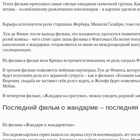
Успех фильма превзошел самые смелые ожидания съемочной группы. Как
петанк – излюбленному развлечению пенсионеров – в картине уделили 
Карьера исполнителя роли старшины Жербера, Мишеля Галабрю, тоже пе
Луи де Фюнес после выхода фильма, что называется, проснулся знаменит
ролей комика – чего стоят одни лишь фильмы о Фантомасе.На волне по
киноэпопеи о жандармах отправляются за океан на международный конгре
галлюцинации.
Из фильма в фильм мсье Крюшо встречается монахиня, ее роль сыграла Ф
В третьем фильме появляется любимая партнерша Луи де Фюнеса, которую
будет исполнять роль его экранной супруги – как в фильмах «Большие к
Впрочем, свадьба не заставит себя долго ждать, и Жозефа будет появлят
Мобан.
В четвертом фильме, «Жандарм на прогулке», можно увидеть родовой зам
Последний фильм о жандарме – последняя
Из фильма «Жандарм и жандарметки»
Последняя картина серии вышла на экраны спустя восемнадцать лет посл
несколькими месяцами ранее. Завершал его работу помощник Тони Абоя