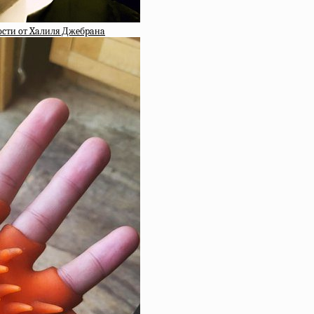
pocти oт Xaлиля Джeбpaнa