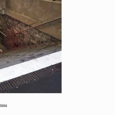
нтина