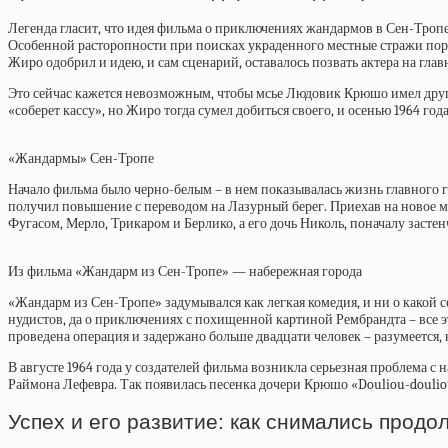
Легенда гласит, что идея фильма о приключениях жандармов в Сен-Тропе 
Особенной расторопности при поисках украденного местные стражи поря
Жиро одобрил и идею, и сам сценарий, оставалось позвать актера на глав
Это сейчас кажется невозможным, чтобы мсье Людовик Крюшо имел другой
«соберет кассу», но Жиро тогда сумел добиться своего, и осенью 1964 го
«Жандармы» Сен-Тропе
Начало фильма было черно-белым – в нем показывалась жизнь главного г
получил повышение с переводом на Лазурный берег. Приехав на новое м
Фугасом, Мерло, Трикаром и Берлико, а его дочь Николь, поначалу заст
Из фильма «Жандарм из Сен-Тропе» — набережная города
«Жандарм из Сен-Тропе» задумывался как легкая комедия, и ни о какой 
нудистов, да о приключениях с похищенной картиной Рембрандта – все э
проведена операция и задержано больше двадцати человек – разумеется,
В августе 1964 года у создателей фильма возникла серьезная проблема с
Раймона Лефевра. Так появилась песенка дочери Крюшо «Douliou-douli
Успех и его развитие: как снимались про