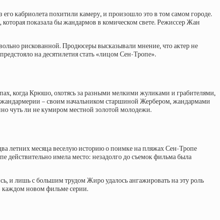
з его кабриолета похитили камеру, и произошло это в том самом городе.
 которая показала бы жандармов в комическом свете. Режиссер Жан
овольно рискованной. Продюсеры высказывали мнение, что актер не
 предстояло на десятилетия стать «лицом Сен-Тропе».
ьпах, когда Крюшо, охотясь за разными мелкими жуликами и грабителями,
ней жандармерии – своим начальником старшиной Жербером, жандармами
енно чуть ли не кумиром местной золотой молодежи.
 два летних месяца веселую историю о поимке на пляжах Сен-Тропе
опе действительно имела место: незадолго до съемок фильма была
ись, и лишь с большим трудом Жиро удалось ангажировать на эту роль
в каждом новом фильме серии.