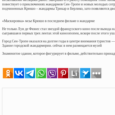
повествует о приключениях жандармов Сен-Тропе и новых молодых сотру
подчиненных Крюшо – жандармы Трикар и Берлико, зато появляются дво
«Маскировка» мсье Крюшо в последнем фильме о жандарме
Не только Луи де Фюнес стал звездой французского кино после выхода 
сыгравшая в первых трех лентах этой киноэпопеи, вскоре после этого уш
Город Сен-Тропе оказался на долгие годы в центре внимания туристов 
Здание городской жандармерии. сейчас в нем размещается музей
Знаменитое здание, которое фигурирует в фильме, действительно принад