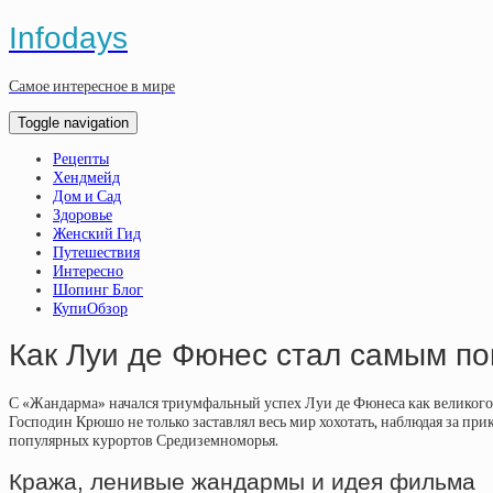
Infodays
Самое интересное в мире
Toggle navigation
Рецепты
Хендмейд
Дом и Сад
Здоровье
Женский Гид
Путешествия
Интересно
Шопинг Блог
КупиОбзор
Как Луи де Фюнес стал самым п
С «Жандарма» начался триумфальный успех Луи де Фюнеса как великого ф
Господин Крюшо не только заставлял весь мир хохотать, наблюдая за при
популярных курортов Средиземноморья.
Кража, ленивые жандармы и идея фильма