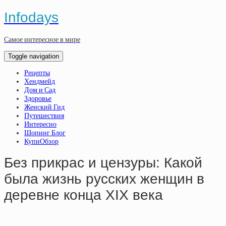
Infodays
Самое интересное в мире
Toggle navigation
Рецепты
Хендмейд
Дом и Сад
Здоровье
Женский Гид
Путешествия
Интересно
Шопинг Блог
КупиОбзор
Без прикрас и цензуры: Какой
была жизнь русских женщин в
деревне конца XIX века