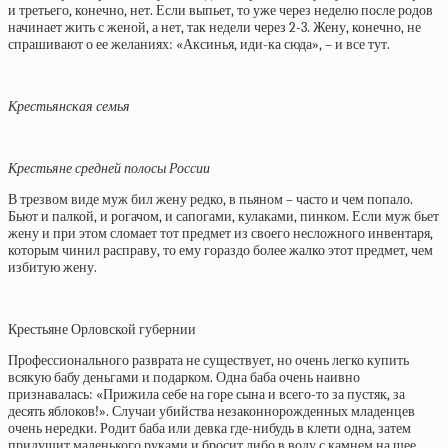
и третьего, конечно, нет. Если выпьет, то уже через неделю после родов
начинает жить с женой, а нет, так недели через 2-3. Жену, конечно, не
спрашивают о ее желаниях: «Аксинья, иди-ка сюда», – и все тут.
Крестьянская семья
Крестьяне средней полосы России
В трезвом виде муж бил жену редко, в пьяном – часто и чем попало.
Бьют и палкой, и рогачом, и сапогами, кулаками, пинком. Если муж бьет
жену и при этом сломает тот предмет из своего несложного инвентаря,
которым чинил расправу, то ему гораздо более жалко этот предмет, чем
избитую жену.
Крестьяне Орловской губернии
Профессионального разврата не существует, но очень легко купить
всякую бабу деньгами и подарком. Одна баба очень наивно
признавалась: «Прижила себе на горе сына и всего-то за пустяк, за
десять яблоков!». Случаи убийства незаконнорожденных младенцев
очень нередки. Родит баба или девка где-нибудь в клети одна, затем
придушит маленького руками и бросит либо в воду с камнем на шее,