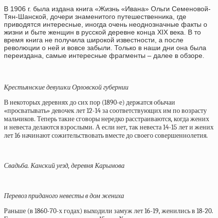
В 1906 г. была издана книга «Жизнь «Ивана» Ольги Семеновой-
Тян-Шанской, дочери знаменитого путешественника, где
приводятся интересные, иногда очень неоднозначные факты о
жизни и быте женщин в русской деревне конца XIX века. В то
время книга не получила широкой известности, а после
революции о ней и вовсе забыли. Только в наши дни она была
переиздана, самые интересные фрагменты – далее в обзоре.
Крестьянские девушки Орловской губернии
В некоторых деревнях до сих пор (1890-е) держатся обычаи
«просватывать» девочек лет 12-14 за соответствующих им по возрасту
мальчиков. Теперь такие сговоры нередко расстраиваются, когда жених
и невеста делаются взрослыми. А если нет, так невеста 14-15 лет и жених
лет 16 начинают сожительствовать вместе до своего совершеннолетия.
Свадьба. Канский уезд, деревня Карымова
Перевоз приданого невесты в дом жениха
Раньше (в 1860-70-х годах) выходили замуж лет 16-19, женились в 18-20.