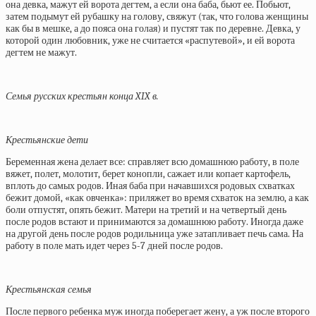
она девка, мажут ей ворота дегтем, а если она баба, бьют ее. Побьют,
затем подымут ей рубашку на голову, свяжут (так, что голова женщины
как бы в мешке, а до пояса она голая) и пустят так по деревне. Девка, у
которой один любовник, уже не считается «распутевой», и ей ворота
дегтем не мажут.
Семья русских крестьян конца XIX в.
Крестьянские дети
Беременная жена делает все: справляет всю домашнюю работу, в поле
вяжет, полет, молотит, берет конопли, сажает или копает картофель,
вплоть до самых родов. Иная баба при начавшихся родовых схватках
бежит домой, «как овченка»: приляжет во время схваток на землю, а как
боли отпустят, опять бежит. Матери на третий и на четвертый день
после родов встают и принимаются за домашнюю работу. Иногда даже
на другой день после родов родильница уже затапливает печь сама. На
работу в поле мать идет через 5-7 дней после родов.
Крестьянская семья
После первого ребенка муж иногда поберегает жену, а уж после второго