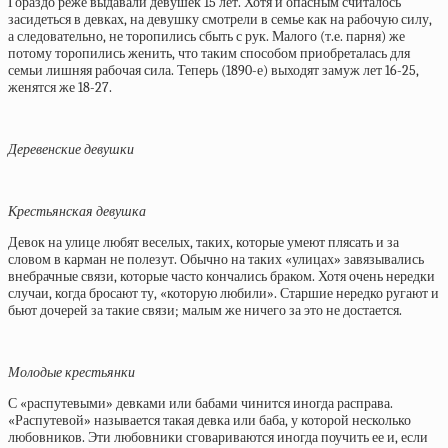
Гораздо реже выдавали девушек 15 лет. Хотя и опасным считалось
засидеться в девках, на девушку смотрели в семье как на рабочую силу,
а следовательно, не торопились сбыть с рук. Малого (т.е. парня) же
потому торопились женить, что таким способом приобреталась для
семьи лишняя рабочая сила. Теперь (1890-е) выходят замуж лет 16-25,
женятся же 18-27.
Деревенские девушки
Крестьянская девушка
Девок на улице любят веселых, таких, которые умеют плясать и за
словом в карман не полезут. Обычно на таких «улицах» завязывались
внебрачные связи, которые часто кончались браком. Хотя очень нередки
случаи, когда бросают ту, «которую любили». Старшие нередко ругают и
бьют дочерей за такие связи; малым же ничего за это не достается.
Молодые крестьянки
С «распутевыми» девками или бабами чинится иногда расправа.
«Распутевой» называется такая девка или баба, у которой несколько
любовников. Эти любовники сговариваются иногда поучить ее и, если