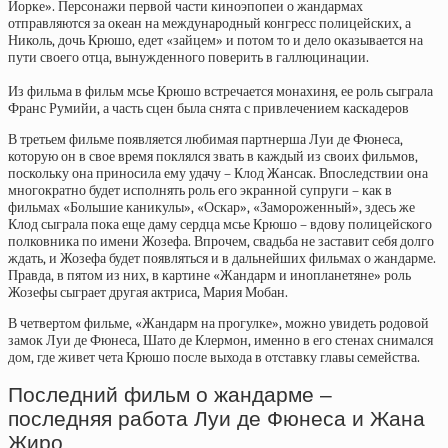
Йорке». Персонажи первой части киноэпопеи о жандармах
отправляются за океан на международный конгресс полицейских, а
Николь, дочь Крюшо, едет «зайцем» и потом то и дело оказывается на
пути своего отца, вынужденного поверить в галлюцинации.
Из фильма в фильм мсье Крюшо встречается монахиня, ее роль сыграла
Франс Румийи, а часть сцен была снята с привлечением каскадеров
В третьем фильме появляется любимая партнерша Луи де Фюнеса,
которую он в свое время поклялся звать в каждый из своих фильмов,
поскольку она приносила ему удачу – Клод Жансак. Впоследствии она
многократно будет исполнять роль его экранной супруги – как в
фильмах «Большие каникулы», «Оскар», «Замороженный», здесь же
Клод сыграла пока еще даму сердца мсье Крюшо – вдову полицейского
полковника по имени Жозефа. Впрочем, свадьба не заставит себя долго
ждать, и Жозефа будет появляться и в дальнейших фильмах о жандарме.
Правда, в пятом из них, в картине «Жандарм и инопланетяне» роль
Жозефы сыграет другая актриса, Мария Мобан.
В четвертом фильме, «Жандарм на прогулке», можно увидеть родовой
замок Луи де Фюнеса, Шато де Клермон, именно в его стенах снимался
дом, где живет чета Крюшо после выхода в отставку главы семейства.
Последний фильм о жандарме –
последняя работа Луи де Фюнеса и Жана
Жиро