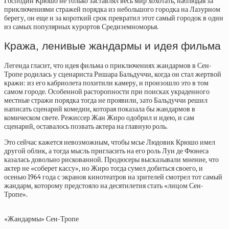
Господин Крюшо не только заставлял весь мир хохотать, наблюдая за
приключениями стражей порядка из небольшого городка на Лазурном
берегу, он еще и за короткий срок превратил этот самый городок в один
из самых популярных курортов Средиземноморья.
Кража, ленивые жандармы и идея фильма
Легенда гласит, что идея фильма о приключениях жандармов в Сен-
Тропе родилась у сценариста Ришара Бальдуччи, когда он стал жертвой
кражи: из его кабриолета похитили камеру, и произошло это в том
самом городе. Особенной расторопности при поисках украденного
местные стражи порядка тогда не проявили, зато Бальдуччи решил
написать сценарий комедии, которая показала бы жандармов в
комическом свете. Режиссер Жан Жиро одобрил и идею, и сам
сценарий, оставалось позвать актера на главную роль.
Это сейчас кажется невозможным, чтобы мсье Людовик Крюшо имел
другой облик, а тогда мысль пригласить на его роль Луи де Фюнеса
казалась довольно рискованной. Продюсеры высказывали мнение, что
актер не «соберет кассу», но Жиро тогда сумел добиться своего, и
осенью 1964 года с экранов кинотеатров на зрителей смотрел тот самый
жандарм, которому предстояло на десятилетия стать «лицом Сен-
Тропе».
«Жандармы» Сен-Тропе