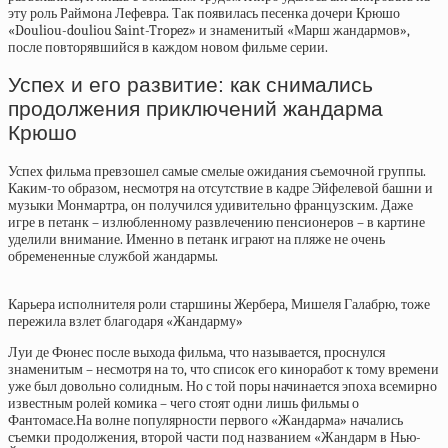
эту роль Раймона Лефевра. Так появилась песенка дочери Крюшо
«Douliou-douliou Saint-Tropez» и знаменитый «Марш жандармов»,
после повторявшийся в каждом новом фильме серии.
Успех и его развитие: как снимались
продолжения приключений жандарма
Крюшо
Успех фильма превзошел самые смелые ожидания съемочной группы.
Каким-то образом, несмотря на отсутствие в кадре Эйфелевой башни и
музыки Монмартра, он получился удивительно французским. Даже
игре в петанк – излюбленному развлечению пенсионеров – в картине
уделили внимание. Именно в петанк играют на пляже не очень
обремененные службой жандармы.
Карьера исполнителя роли старшины Жербера, Мишеля Галабрю, тоже
пережила взлет благодаря «Жандарму»
Луи де Фюнес после выхода фильма, что называется, проснулся
знаменитым – несмотря на то, что список его киноработ к тому времени
уже был довольно солидным. Но с той поры начинается эпоха всемирно
известным ролей комика – чего стоят одни лишь фильмы о
Фантомасе.На волне популярности первого «Жандарма» начались
съемки продолжения, второй части под названием «Жандарм в Нью-