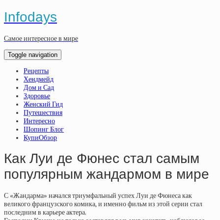
Infodays
Самое интересное в мире
Toggle navigation
Рецепты
Хендмейд
Дом и Сад
Здоровье
Женский Гид
Путешествия
Интересно
Шопинг Блог
КупиОбзор
Как Луи де Фюнес стал самым
популярным жандармом в мире
С «Жандарма» начался триумфальный успех Луи де Фюнеса как
великого французского комика, и именно фильм из этой серии стал
последним в карьере актера.