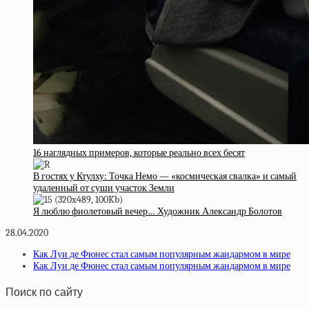
16 наглядных примеров, которые реально всех бесят
В гостях у Ктулху: Точка Немо — «космическая свалка» и самый
удаленный от суши участок Земли
Я люблю фиолетовый вечер… Художник Александр Болотов
28.04.2020
Как Луи де Фюнес стал самым популярным жандармом в мире
Как Луи де Фюнес стал самым популярным жандармом в мире
Поиск по сайту