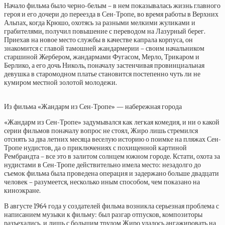
Начало фильма было черно-белым – в нем показывалась жизнь главного
героя и его дочери до переезда в Сен-Тропе, во время работы в Верхних
Альпах, когда Крюшо, охотясь за разными мелкими жуликами и
грабителями, получил повышение с переводом на Лазурный берег.
Приехав на новое место службы в качестве капрала корпуса, он
знакомится с главой тамошней жандармерии – своим начальником
старшиной Жербером, жандармами Фугасом, Мерло, Трикаром и
Берлико, а его дочь Николь, поначалу застенчивая провинциальная
девушка в старомодном платье становится постепенно чуть ли не
кумиром местной золотой молодежи.
Из фильма «Жандарм из Сен-Тропе» — набережная города
«Жандарм из Сен-Тропе» задумывался как легкая комедия, и ни о какой
серии фильмов поначалу вопрос не стоял, Жиро лишь стремился
отснять за два летних месяца веселую историю о поимке на пляжах Сен-
Тропе нудистов, да о приключениях с похищенной картиной
Рембрандта – все это в залитом солнцем южном городе. Кстати, охота за
нудистами в Сен-Тропе действительно имела место: незадолго до
съемок фильма была проведена операция и задержано больше двадцати
человек – разумеется, несколько иным способом, чем показано на
киноэкране.
В августе 1964 года у создателей фильма возникла серьезная проблема с
написанием музыки к фильму: был разгар отпусков, композиторы
разъехались, и лишь с большим трудом Жиро удалось ангажировать на