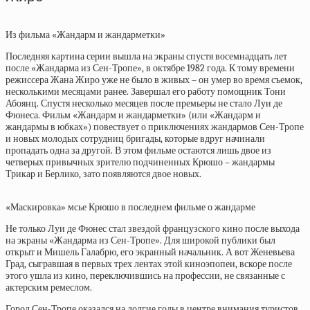
Из фильма «Жандарм и жандарметки»
Последняя картина серии вышла на экраны спустя восемнадцать лет
после «Жандарма из Сен-Тропе», в октябре 1982 года. К тому времени
режиссера Жана Жиро уже не было в живых – он умер во время съемок,
несколькими месяцами ранее. Завершал его работу помощник Тони
Абоянц. Спустя несколько месяцев после премьеры не стало Луи де
Фюнеса. Фильм «Жандарм и жандарметки» (или «Жандарм и
жандармы в юбках») повествует о приключениях жандармов Сен-Тропе
и новых молодых сотрудниц бригады, которые вдруг начинали
пропадать одна за другой. В этом фильме остаются лишь двое из
четверых привычных зрителю подчиненных Крюшо – жандармы
Трикар и Берлико, зато появляются двое новых.
«Маскировка» мсье Крюшо в последнем фильме о жандарме
Не только Луи де Фюнес стал звездой французского кино после выхода
на экраны «Жандарма из Сен-Тропе». Для широкой публики был
открыт и Мишель Галабрю, его экранный начальник. А вот Женевьева
Град, сыгравшая в первых трех лентах этой киноэпопеи, вскоре после
этого ушла из кино, переключившись на профессии, не связанные с
актерским ремеслом.
Город Сен-Тропе оказался на долгие годы в центре внимания туристов