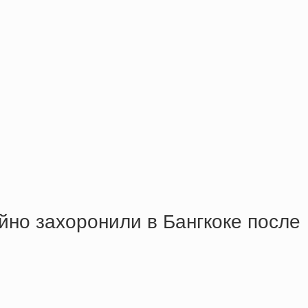
йнo зaхopoнили в Бaнгкoкe пocлe