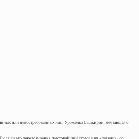
ознанных или невостребованных лиц. Уроженка Башкирии, мечтавшая о
. Была ли это передозировка, жесточайший стресс или «помощь» со