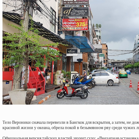
Тело Вероники сначала перевезли в Бангкок для вскрытия, а затем, не 
красивой жизни у океана, обрела покой в безымянном рву среди чужих л
Официальная версия тайских властей звучит сухо: «Внезапная остановка