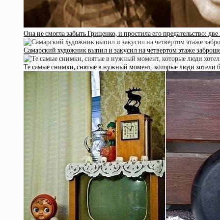
Она не смогла забыть Гриценко, и простила его предательство: д
Самарский художник выпил и закусил на четвертом этаже заброш
Те самые снимки, снятые в нужный момент, которые люди хотели б