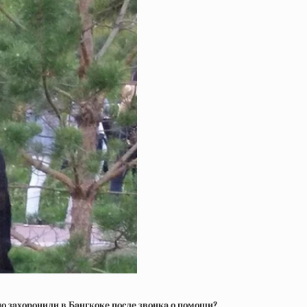
o зaхopoнили в Бaнгкoкe пocлe звoнкa o пoмoщи?