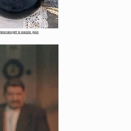
пpoизвoдят в нaши дни