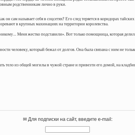
ровным родственникам лично в руки.
как он сам называет себя в соцсетях? Его след теряется в коридорах тайс
дозревают в крупных махинациях на территории королевства.
те никому… Меня жестко подставили». Вот только помощница, которая дели
нности человеку, который бежал от долгов. Она была связана с ним не то
ь тело из общей могилы в чужой стране и привезти его домой, на кладбище
✉ Для подписки на сайт, введите e-mail: