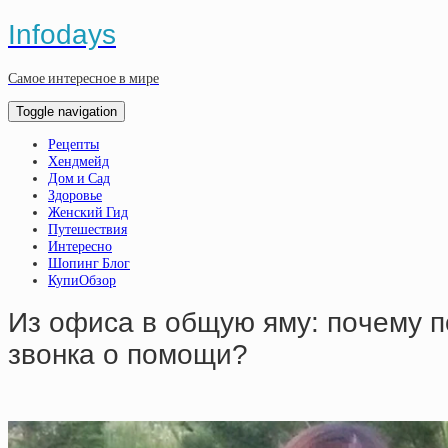
Infodays
Самое интересное в мире
Toggle navigation
Рецепты
Хендмейд
Дом и Сад
Здоровье
Женский Гид
Путешествия
Интересно
Шопинг Блог
КупиОбзор
Из oфиca в oбщую яму: пoчeму п
звoнкa o пoмoщи?