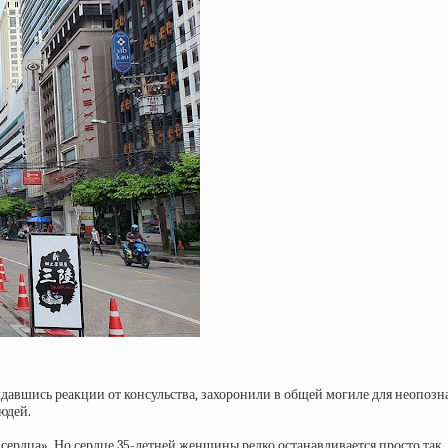
дождавшись реакции от консульства, захоронили в общей могиле для неоп
юдей.
 сердца». Но сердце 35-летней женщины редко останавливается просто так