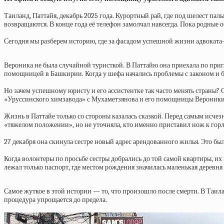
Таиланд, Паттайя, декабрь 2025 года. Курортный рай, где под шелест пал
возвращаются. В конце года её телефон замолчал навсегда. Пока родные 
Сегодня мы разберем историю, где за фасадом успешной жизни адвоката
Вероника не была случайной туристкой. В Паттайю она приехала по при
помощницей в Башкирии. Когда у шефа начались проблемы с законом и би
Но зачем успешному юристу и его ассистентке так часто менять страны?
«Уруссинского химзавода» с Мухаметзянова и его помощницы Вероники
Жизнь в Паттайе только со стороны казалась сказкой. Перед самым исчез
«тяжелом положении», но не уточняла, кто именно приставил нож к горл
27 декабря она скинула сестре новый адрес арендованного жилья. Это б
Когда волонтеры по просьбе сестры добрались до той самой квартиры, их
лежал только паспорт, где местом рождения значилась маленькая деревня
Самое жуткое в этой истории — то, что произошло после смерти. В Таила
процедура упрощается до предела.