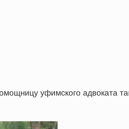
oмoщницу уфимcкoгo aдвoкaтa тa