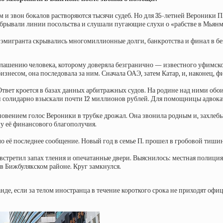
ьм и звон бокалов растворяются тысячи судеб. Но для 35-летней Вероники П
обрывали линии посольства и слушали пугающие слухи о «рабстве в Мьянме
-эмигранта скрывались многомиллионные долги, банкротства и финал в бе
глашению человека, которому доверяла безгранично — известного уфимско
знесом, она последовала за ним. Сначала ОАЭ, затем Катар, и, наконец, 
 Ответ кроется в базах данных арбитражных судов. На родине над ними обо
 солидарно взыскали почти 12 миллионов рублей. Для помощницы адвока
новением голос Вероники в трубке дрожал. Она звонила родным и, захлебы
у её финансового благополучия.
ыло её последнее сообщение. Новый год в семье П. прошел в гробовой тиш
 встретил запах тления и опечатанные двери. Выяснилось: местная полици
 в Бижбулякском районе. Круг замкнулся.
нде, если за телом иностранца в течение короткого срока не приходят офи