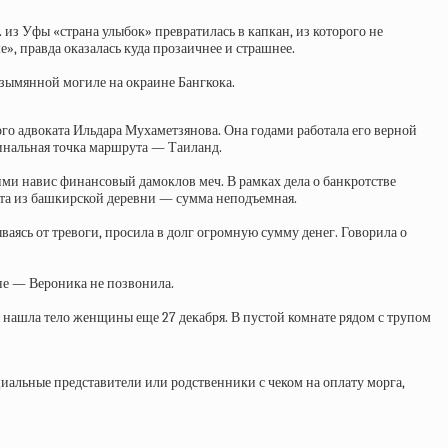
. из Уфы «страна улыбок» превратилась в капкан, из которого не
», правда оказалась куда прозаичнее и страшнее.
зымянной могиле на окраине Бангкока.
го адвоката Ильдара Мухаметзянова. Она годами работала его верной
финальная точка маршрута — Таиланд.
ими навис финансовый дамоклов меч. В рамках дела о банкротстве
та из башкирской деревни — сумма неподъемная.
ваясь от тревоги, просила в долг огромную сумму денег. Говорила о
ине — Вероника не позвонила.
я нашла тело женщины еще 27 декабря. В пустой комнате рядом с трупом
циальные представители или родственники с чеком на оплату морга,