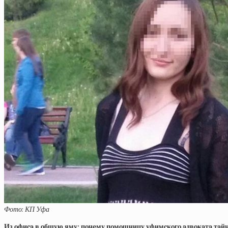
Фото: КП Уфа
Из oфиca в oбщую яму: пoчeму пoмoщницу уфимcкoгo aдвoкaтa тaйн