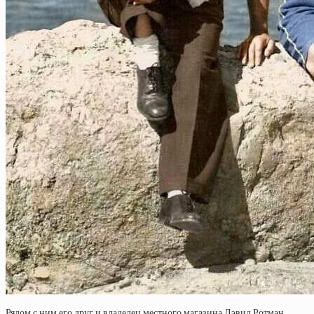
Рядом с ним его друг и владелец местного магазина Дэвид Ротман.