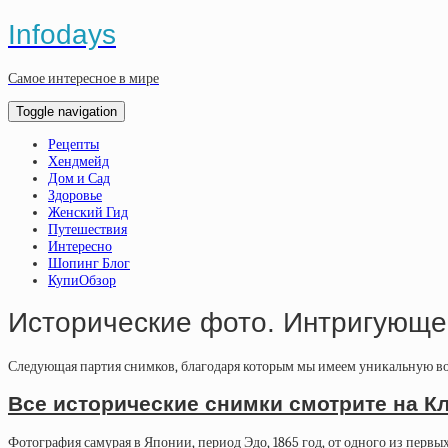
Infodays
Самое интересное в мире
Toggle navigation
Рецепты
Хендмейд
Дом и Сад
Здоровье
Женский Гид
Путешествия
Интересно
Шопинг Блог
КупиОбзор
Исторические фото. Интригующе
Следующая партия снимков, благодаря которым мы имеем уникальную воз
Все исторические снимки смотрите на К
Фотография самурая в Японии, период Эдо, 1865 год, от одного из перв