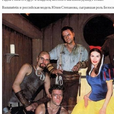
Rammstein и российская модель Юлия Степанова, сыгравшая роль Белосне