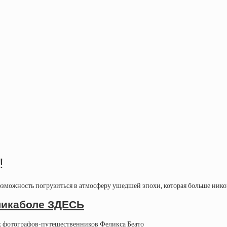
!
можность погрузиться в атмосферу ушедшей эпохи, которая больше никог
ликаболе ЗДЕСЬ
ых фотографов-путешественников Феликса Беато