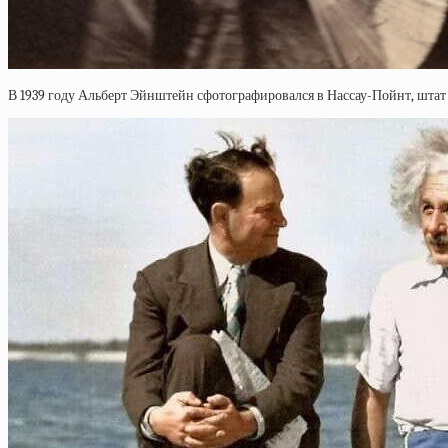
В 1939 году Альберт Эйнштейн сфотографировался в Нассау-Пойнт, шта