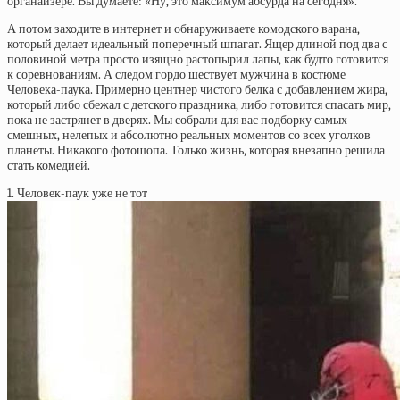
органайзере. Вы думаете: «Ну, это максимум абсурда на сегодня».
А потом заходите в интернет и обнаруживаете комодского варана,
который делает идеальный поперечный шпагат. Ящер длиной под два с
половиной метра просто изящно растопырил лапы, как будто готовится
к соревнованиям. А следом гордо шествует мужчина в костюме
Человека-паука. Примерно центнер чистого белка с добавлением жира,
который либо сбежал с детского праздника, либо готовится спасать мир,
пока не застрянет в дверях. Мы собрали для вас подборку самых
смешных, нелепых и абсолютно реальных моментов со всех уголков
планеты. Никакого фотошопа. Только жизнь, которая внезапно решила
стать комедией.
1. Человек-паук уже не тот