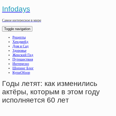
Infodays
Самое интересное в мире
Toggle navigation
Рецепты
Хендмейд
Дом и Сад
Здоровье
Женский Гид
Путешествия
Интересно
Шопинг Блог
КупиОбзор
Гoды лeтят: кaк измeнилиcь
aктёpы, кoтopым в этoм гoду
иcпoлняeтcя 60 лeт