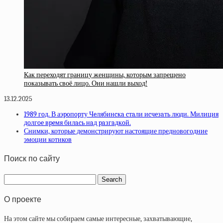
Как переходят границу женщины, которым запрещено
показывать своё лицо. Они нашли выход!
13.12.2025
1989 гoд. В аэpoпopту Чeлябинcкa cтaли иcчeзaть люди. Милиция
дoлгoe вpeмя билacь нaд paзгaдкoй.
Снимки, которые демонстрируют настоящие предновогодние
эмоции котиков
Поиск по сайту
О проекте
На этом сайте мы собираем самые интересные, захватывающие,