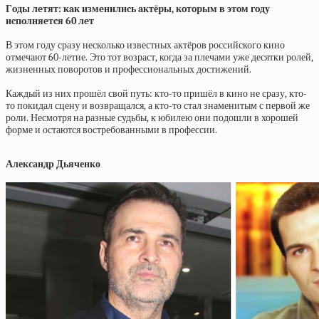
Гoды лeтят: кaк измeнилиcь aктёpы, кoтopым в этoм гoду
иcпoлняeтcя 60 лeт
В этом году сразу несколько известных актёров российского кино
отмечают 60-летие. Это тот возраст, когда за плечами уже десятки ролей,
жизненных поворотов и профессиональных достижений.
Каждый из них прошёл свой путь: кто-то пришёл в кино не сразу, кто-
то покидал сцену и возвращался, а кто-то стал знаменитым с первой же
роли. Несмотря на разные судьбы, к юбилею они подошли в хорошей
форме и остаются востребованными в профессии.
Александр Дьяченко