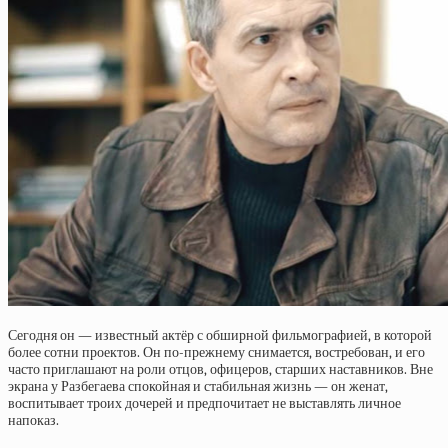
Сегодня он — известный актёр с обширной фильмографией, в которой
более сотни проектов. Он по-прежнему снимается, востребован, и его
часто приглашают на роли отцов, офицеров, старших наставников. Вне
экрана у Разбегаева спокойная и стабильная жизнь — он женат,
воспитывает троих дочерей и предпочитает не выставлять личное
напоказ.