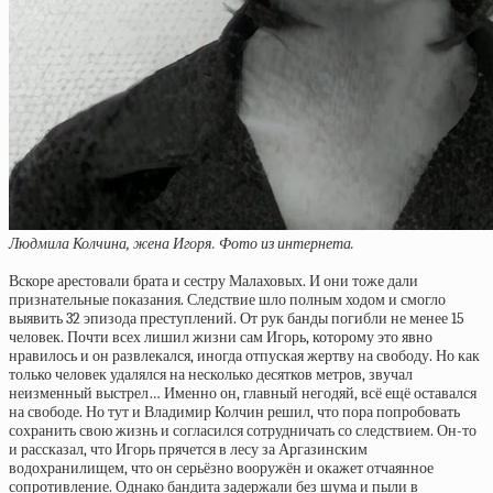
Людмила Колчина, жена Игоря. Фото из интернета.
Вскоре арестовали брата и сестру Малаховых. И они тоже дали
признательные показания. Следствие шло полным ходом и смогло
выявить 32 эпизода преступлений. От рук банды погибли не менее 15
человек. Почти всех лишил жизни сам Игорь, которому это явно
нравилось и он развлекался, иногда отпуская жертву на свободу. Но как
только человек удалялся на несколько десятков метров, звучал
неизменный выстрел… Именно он, главный негодяй, всё ещё оставался
на свободе. Но тут и Владимир Колчин решил, что пора попробовать
сохранить свою жизнь и согласился сотрудничать со следствием. Он-то
и рассказал, что Игорь прячется в лесу за Аргазинским
водохранилищем, что он серьёзно вооружён и окажет отчаянное
сопротивление. Однако бандита задержали без шума и пыли в