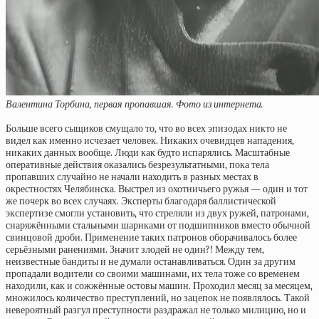
Валентина Торбина, первая пропавшая. Фото из интернета.
Больше всего сыщиков смущало то, что во всех эпизодах никто не
видел как именно исчезает человек. Никаких очевидцев нападения,
никаких данных вообще. Люди как будто испарялись. Масштабные
оперативные действия оказались безрезультатными, пока тела
пропавших случайно не начали находить в разных местах в
окрестностях Челябинска. Выстрел из охотничьего ружья — один и тот
же почерк во всех случаях. Эксперты благодаря баллистической
экспертизе смогли установить, что стреляли из двух ружей, патронами,
снаряжёнными стальными шариками от подшипников вместо обычной
свинцовой дроби. Применение таких патронов оборачивалось более
серьёзными ранениями. Значит злодей не один?! Между тем,
неизвестные бандиты и не думали останавливаться. Один за другим
пропадали водители со своими машинами, их тела тоже со временем
находили, как и сожжённые остовы машин. Проходил месяц за месяцем,
множилось количество преступлений, но зацепок не появлялось. Такой
невероятный разгул преступности раздражал не только милицию, но и