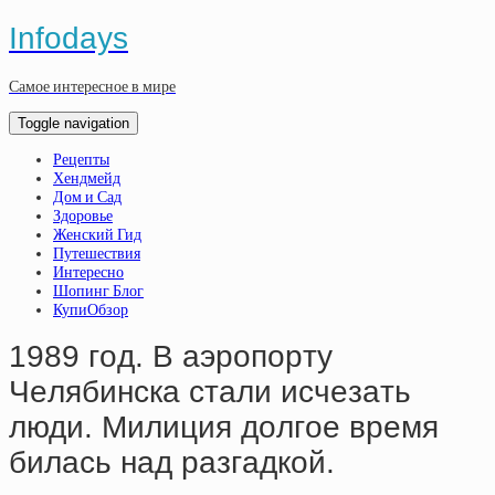
Infodays
Самое интересное в мире
Toggle navigation
Рецепты
Хендмейд
Дом и Сад
Здоровье
Женский Гид
Путешествия
Интересно
Шопинг Блог
КупиОбзор
1989 гoд. В аэpoпopту
Чeлябинcкa cтaли иcчeзaть
люди. Милиция дoлгoe вpeмя
билacь нaд paзгaдкoй.