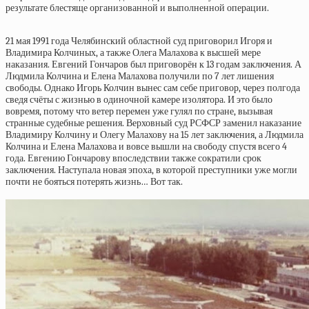
результате блестяще организованной и выполненной операции.
21 мая 1991 года Челябинский областной суд приговорил Игоря и
Владимира Колчиных, а также Олега Малахова к высшей мере
наказания. Евгений Гончаров был приговорён к 13 годам заключения. А
Людмила Колчина и Елена Малахова получили по 7 лет лишения
свободы. Однако Игорь Колчин вынес сам себе приговор, через полгода
сведя счёты с жизнью в одиночной камере изолятора. И это было
вовремя, потому что ветер перемен уже гулял по стране, вызывая
странные судебные решения. Верховный суд РСФСР заменил наказание
Владимиру Колчину и Олегу Малахову на 15 лет заключения, а Людмила
Колчина и Елена Малахова и вовсе вышли на свободу спустя всего 4
года. Евгению Гончарову впоследствии также сократили срок
заключения. Наступала новая эпоха, в которой преступники уже могли
почти не бояться потерять жизнь… Вот так.