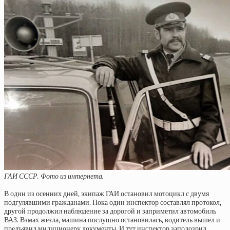
ГАИ СССР. Фото из интернета.
В один из осенних дней, экипаж ГАИ остановил мотоцикл с двумя
подгулявшими гражданами. Пока один инспектор составлял протокол,
другой продолжил наблюдение за дорогой и заприметил автомобиль
ВАЗ. Взмах жезла, машина послушно остановилась, водитель вышел и
предъявил милиционеру документы. И тут инспектор заподозрил