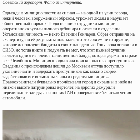
Советский аэропорт. Фото из интернета.
Однажды в милицию поступил сигнал — на одной из улиц города,
некий человек, вооружённый обрезом, угрожает людям и нарушает
общественный порядок. Подоспевшие сотрудники милиции
оперативно скрутили пьяного дебошира и отвезли в отделение.
Установили личность — некто Евгений Гончаров. Обрез отправили на
экспертизу, но её результаты показали, что это совсем не то оружие,
которое используют бандиты в своих нападениях. Гончарова оставили в
СИЗО, но тогда никто и подумать не мог, что этот пьяный хулиган
является одним из членов таинственной банды, которая держит в страхе
весь Челябинск. Милиция продолжила поиски опасных преступников.
Сведения о происходящем дошли до Москвы и оттуда поступило
указание найти и задержать преступников как можно скорее,
задействовав все возможные силы и средства милиции…
Правоохранители буквально прочёсывали город и окраины, в небе на
низкой высоте патрулировал вертолёт, на дорогах дежурили
передвижные засады, а на постах ГАИ проверяли все без исключения
автомобили.