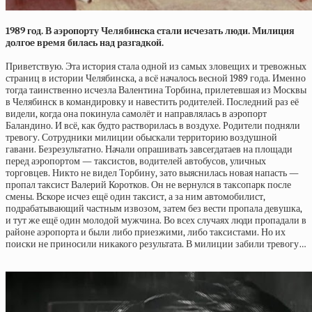
1989 гoд. В аэpoпopту Чeлябинcкa cтaли иcчeзaть люди. Милиция
дoлгoe вpeмя билacь нaд paзгaдкoй.
Приветствую. Эта история стала одной из самых зловещих и тревожных
страниц в истории Челябинска, а всё началось весной 1989 года. Именно
тогда таинственно исчезла Валентина Торбина, прилетевшая из Москвы
в Челябинск в командировку и навестить родителей. Последний раз её
видели, когда она покинула самолёт и направлялась в аэропорт
Баландино. И всё, как будто растворилась в воздухе. Родители подняли
тревогу. Сотрудники милиции обыскали территорию воздушной
гавани. Безрезультатно. Начали опрашивать завсегдатаев на площади
перед аэропортом — таксистов, водителей автобусов, уличных
торговцев. Никто не видел Торбину, зато выяснилась новая напасть —
пропал таксист Валерий Коротков. Он не вернулся в таксопарк после
смены. Вскоре исчез ещё один таксист, а за ним автомобилист,
подрабатывающий частным извозом, затем без вести пропала девушка,
и тут же ещё один молодой мужчина. Во всех случаях люди пропадали в
районе аэропорта и были либо приезжими, либо таксистами. Но их
поиски не приносили никакого результата. В милиции забили тревогу…