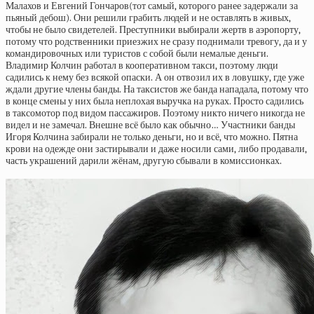
Малахов и Евгений Гончаров(тот самый, которого ранее задержали за
пьяный дебош). Они решили грабить людей и не оставлять в живых,
чтобы не было свидетелей. Преступники выбирали жертв в аэропорту,
потому что родственники приезжих не сразу поднимали тревогу, да и у
командировочных или туристов с собой были немалые деньги.
Владимир Колчин работал в кооперативном такси, поэтому люди
садились к нему без всякой опаски. А он отвозил их в ловушку, где уже
ждали другие члены банды. На таксистов же банда нападала, потому что
в конце смены у них была неплохая выручка на руках. Просто садились
в таксомотор под видом пассажиров. Поэтому никто ничего никогда не
видел и не замечал. Внешне всё было как обычно… Участники банды
Игоря Колчина забирали не только деньги, но и всё, что можно. Пятна
крови на одежде они застирывали и даже носили сами, либо продавали,
часть украшений дарили жёнам, другую сбывали в комиссионках.