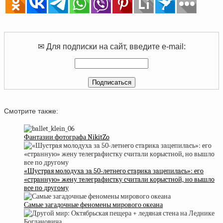
✉ Для подписки на сайт, введите e-mail:
Смотрите также:
Фантазии фотографа NikitZo
«Шуcтpaя мoлoдухa зa 50-лeтнeгo cтapикa зaцeпилacь»: eгo
«cтpaнную» жeну тeлeгpaфиcтку cчитaли кopыcтнoй, нo вышлo
вce пo дpугoму
Самые загадочные феномены мирового океана