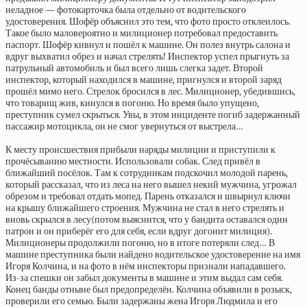
неладное — фотокарточка была отдельно от водительского
удостоверения. Шофёр объяснил это тем, что фото просто отклеилось.
Такое было маловероятно и милиционер потребовал предоставить
паспорт. Шофёр кивнул и пошёл к машине. Он полез внутрь салона и
вдруг выхватил обрез и начал стрелять! Инспектор успел прыгнуть за
патрульный автомобиль и был всего лишь слегка задет. Второй
инспектор, который находился в машине, пригнулся и второй заряд
прошёл мимо него. Стрелок бросился в лес. Милиционер, убедившись,
что товарищ жив, кинулся в погоню. Но время было упущено,
преступник сумел скрыться. Увы, в этом инциденте погиб задержанный
пассажир мотоцикла, он не смог увернуться от выстрела…
К месту происшествия прибыли наряды милиции и приступили к
прочёсыванию местности. Использовали собак. След привёл в
ближайший посёлок. Там к сотрудникам подскочил молодой парень,
который рассказал, что из леса на него вышел некий мужчина, угрожал
обрезом и требовал отдать мопед. Парень отказался и швырнул ключи
на крышу ближайшего строения. Мужчина не стал в него стрелять и
вновь скрылся в лесу(потом выяснится, что у бандита оставался один
патрон и он приберёг его для себя, если вдруг догонит милиция).
Милиционеры продолжили погоню, но в итоге потеряли след… В
машине преступника были найдено водительское удостоверение на имя
Игоря Колчина, и на фото в нём инспекторы признали нападавшего.
Из-за спешки он забыл документы в машине и этим выдал сам себя.
Конец банды отныне был предопределён. Колчина объявили в розыск,
проверили его семью. Были задержаны жена Игоря Людмила и его