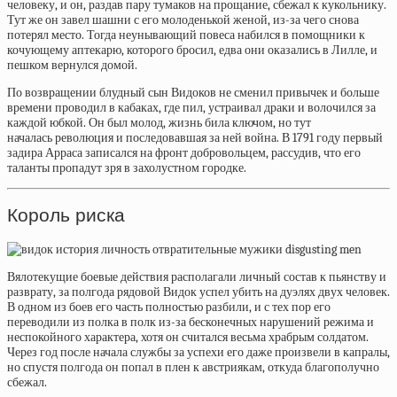
человеку, и он, раздав пару тумаков на прощание, сбежал к кукольнику.
Тут же он завел шашни с его молоденькой женой, из-за чего снова
потерял место. Тогда неунывающий повеса набился в помощники к
кочующему аптекарю, которого бросил, едва они оказались в Лилле, и
пешком вернулся домой.
По возвращении блудный сын Видоков не сменил привычек и больше
времени проводил в кабаках, где пил, устраивал драки и волочился за
каждой юбкой. Он был молод, жизнь била ключом, но тут
началась
революция
и последовавшая за ней война. В 1791 году первый
задира Арраса записался на фронт добровольцем, рассудив, что его
таланты пропадут зря в захолустном городке.
Король риска
Вялотекущие боевые действия располагали личный состав к пьянству и
разврату, за полгода рядовой Видок успел убить на дуэлях двух человек.
В одном из боев его часть полностью разбили, и с тех пор его
переводили из полка в полк из-за бесконечных нарушений режима и
неспокойного характера, хотя он считался весьма храбрым солдатом.
Через год после начала службы за успехи его даже произвели в капралы,
но спустя полгода он попал в плен к австриякам, откуда благополучно
сбежал.