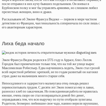
после отправил в них кучу бывших подельников. Он воевал в
Бурбонском полку и мог бы управлять армиями, но слишком любил
прелестных женщин, вино и драки.
Рассказываем об Эжене Франсуа Видоке — первом в мире частном
детективе из Франции, чья гениальность соперничала по силе лишь с
его авантюрным характером.
Лиха беда начало
Эжен Франсуа
Видок
родился в 1775 году в Аррасе, близ Лилля.
Городок был примечателен только тем, что на той же улице вырос
Максимилиан
Робеспьер. Едва научившись ходить, Эжен стал грозой
всей окрестной ребятни: крепкий, не по годам развитый он нагонял
страх даже на мальчишек много старше себя.
Непоседливого и задиристого мальчугана отец-пекарь решил
перевоспитывать трудом. С десяти лет Эжен помогал ему в лавке,
разносил хлеб по заказчикам. Но повседневная работа не нравилась
юноше, очень скоро он стал возвращаться домой без денег,
оправдываясь тем, что всю выручку по пути отобрали хулиганы.
Родители, безмерно любившие свое чадо, наивно верили врунишке,