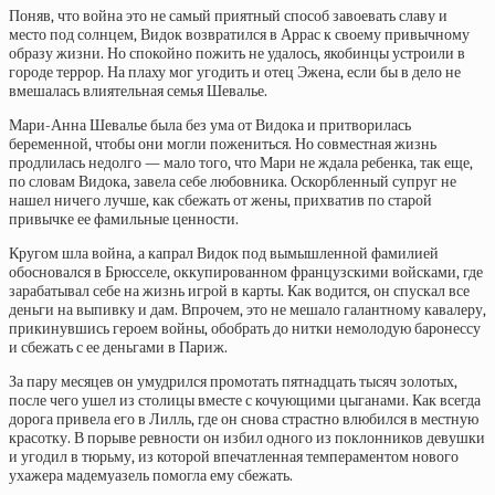
Поняв, что война это не самый приятный способ завоевать славу и
место под солнцем, Видок возвратился в Аррас к своему привычному
образу жизни. Но спокойно пожить не удалось, якобинцы устроили в
городе террор. На плаху мог угодить и отец Эжена, если бы в дело не
вмешалась влиятельная семья Шевалье.
Мари-Анна Шевалье была без ума от Видока и притворилась
беременной, чтобы они могли пожениться. Но совместная жизнь
продлилась недолго — мало того, что Мари не ждала ребенка, так еще,
по словам Видока, завела себе любовника. Оскорбленный супруг не
нашел ничего лучше, как сбежать от жены, прихватив по старой
привычке ее фамильные ценности.
Кругом шла война, а капрал Видок под вымышленной фамилией
обосновался в Брюсселе, оккупированном французскими войсками, где
зарабатывал себе на жизнь игрой в карты. Как водится, он спускал все
деньги на выпивку и дам. Впрочем, это не мешало галантному кавалеру,
прикинувшись героем войны, обобрать до нитки немолодую баронессу
и сбежать с ее деньгами в Париж.
За пару месяцев он умудрился промотать пятнадцать тысяч золотых,
после чего ушел из столицы вместе с кочующими цыганами. Как всегда
дорога привела его в Лилль, где он снова страстно влюбился в местную
красотку. В порыве ревности он избил одного из поклонников девушки
и угодил в тюрьму, из которой впечатленная темпераментом нового
ухажера мадемуазель помогла ему сбежать.