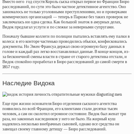
Вместо него год спустя Король сыска открыл первое во Франции Бюро
расследований, по сути это было частное детективное агентство. Оно
занималось не только уголовными преступлениями, но и проверками
коммерческих организаций — теперь в Париже без таких проверок не
заключалась ни одна сделка. Как большой знаток в амурных делах,
Видок предлагал услуги и по слежке за неверными супругами.
Поначалу бывшие коллеги по полиции пытались вставлять ему палки в
колеса: в его конторе частенько проводились обыски, конфисковались
документы. Но Эжен Франсуа держал свою огромную базу данных в
голове и каждый раз легко восстанавливал данные. В конце концов, из-
за бесконечной смены власти в стране от старого детектива отстали, и
Видок спокойно проработал в Бюро расследований до самой смерти в
1857 году.
Наследие Видока
Еще при жизни основателя Бюро отделения сыскного агентства
появились по всей Франции, его клиентами стали десятки тысяч
человек, а сам он сколотил огромное состояние. Видок был женат три
раза, но законных наследников у него не было. На жирный куш
надеялись несколько внебрачных сыновей, однако все средства он
завещал своему главному детищу — Бюро расследований.