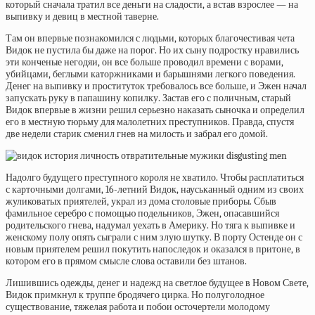
который сначала тратил все деньги на сладости, а встав взрослее — на
выпивку и девиц в местной таверне.
Там он впервые познакомился с людьми, которых благочестивая чета
Видок не пустила бы даже на порог. Но их сыну подростку нравились
эти конченые негодяи, он все больше проводил времени с ворами,
убийцами, беглыми каторжниками и барышнями легкого поведения.
Денег на выпивку и проституток требовалось все больше, и Эжен начал
запускать руку в папашину копилку. Застав его с поличным, старый
Видок впервые в жизни решил серьезно наказать сыночка и определил
его в местную тюрьму для малолетних преступников. Правда, спустя
две недели старик сменил гнев на милость и забрал его домой.
Надолго будущего преступного короля не хватило. Чтобы расплатиться
с карточными долгами, 16-летний Видок, науськанный одним из своих
жуликоватых приятелей, украл из дома столовые приборы. Сбыв
фамильное серебро с помощью подельников, Эжен, опасавшийся
родительского гнева, надумал уехать в Америку. Но тяга к выпивке и
женскому полу опять сыграли с ним злую шутку. В порту Остенде он с
новым приятелем решил покутить напоследок и оказался в притоне, в
котором его в прямом смысле слова оставили без штанов.
Лишившись одежды, денег и надежд на светлое будущее в Новом Свете,
Видок примкнул к труппе бродячего цирка. Но полуголодное
существование, тяжелая работа и побои осточертели молодому