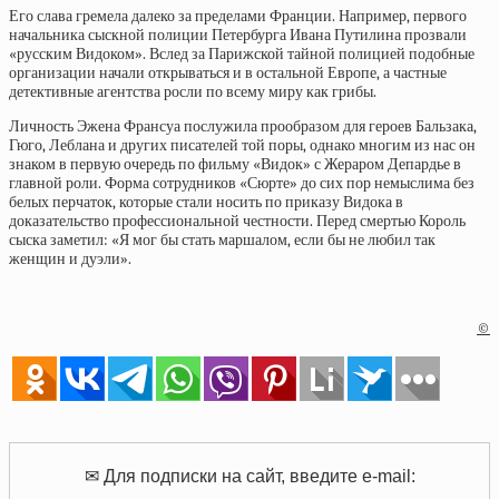
Его слава гремела далеко за пределами Франции. Например, первого
начальника сыскной полиции Петербурга
Ивана Путилина
прозвали
«русским Видоком». Вслед за Парижской тайной полицией подобные
организации начали открываться и в остальной Европе, а частные
детективные агентства росли по всему миру как грибы.
Личность Эжена Франсуа послужила прообразом для героев Бальзака,
Гюго, Леблана и других писателей той поры, однако многим из нас он
знаком в первую очередь по фильму
«Видок»
с Жераром Депардье в
главной роли. Форма сотрудников «Сюрте» до сих пор немыслима без
белых перчаток, которые стали носить по приказу Видока в
доказательство профессиональной честности. Перед смертью Король
сыска заметил: «Я мог бы стать маршалом, если бы не любил так
женщин и дуэли».
©
✉ Для подписки на сайт, введите e-mail: