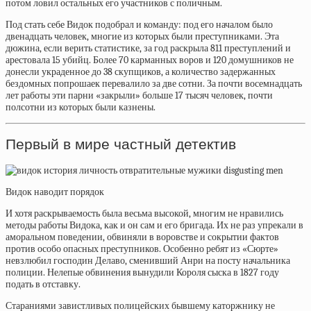
потом ловил остальных его участников с поличным.
Под стать себе Видок подобрал и команду: под его началом было
двенадцать человек, многие из которых были преступниками. Эта
дюжина, если верить статистике, за год раскрыла 811 преступлений и
арестовала 15 убийц. Более 70 карманных воров и 120 домушников не
донесли украденное до 38 скупщиков, а количество задержанных
бездомных попрошаек перевалило за две сотни. За почти восемнадцать
лет работы эти парни «закрыли» больше 17 тысяч человек, почти
полсотни из которых были казнены.
Первый в мире частный детектив
Видок наводит порядок
И хотя раскрываемость была весьма высокой, многим не нравились
методы работы Видока, как и он сам и его бригада. Их не раз упрекали в
аморальном поведении, обвиняли в воровстве и сокрытии фактов
против особо опасных преступников. Особенно ребят из «Сюрте»
невзлюбил господин Делаво, сменивший Анри на посту начальника
полиции. Нелепые обвинения вынудили Короля сыска в 1827 году
подать в отставку.
Стараниями завистливых полицейских бывшему каторжнику не