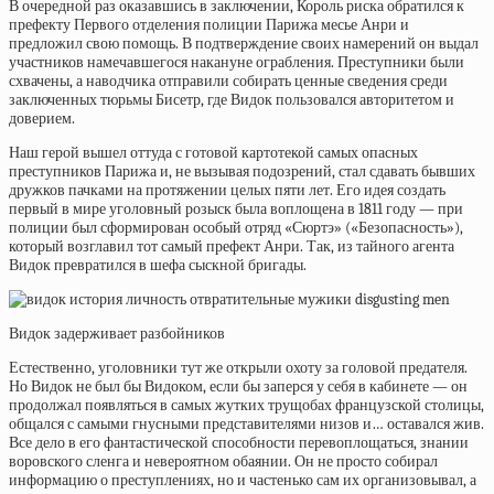
В очередной раз оказавшись в заключении, Король риска обратился к
префекту Первого отделения полиции Парижа месье Анри и
предложил свою помощь. В подтверждение своих намерений он выдал
участников намечавшегося накануне ограбления. Преступники были
схвачены, а наводчика отправили собирать ценные сведения среди
заключенных тюрьмы
Бисетр, где Видок пользовался авторитетом и
доверием.
Наш герой вышел оттуда с готовой картотекой самых опасных
преступников Парижа и, не вызывая подозрений, стал сдавать бывших
дружков пачками на протяжении целых пяти лет. Его идея создать
первый в мире уголовный розыск была воплощена в 1811 году — при
полиции был сформирован особый отряд «Сюртэ» («Безопасность»),
который возглавил тот самый префект Анри. Так, из тайного агента
Видок превратился в шефа сыскной бригады.
Видок задерживает разбойников
Естественно, уголовники тут же открыли охоту за головой предателя.
Но Видок не был бы Видоком, если бы заперся у себя в кабинете — он
продолжал появляться в самых жутких трущобах французской столицы,
общался с самыми гнусными представителями низов и… оставался жив.
Все дело в его фантастической способности перевоплощаться, знании
воровского сленга и невероятном обаянии. Он не просто собирал
информацию о преступлениях, но и частенько сам их организовывал, а