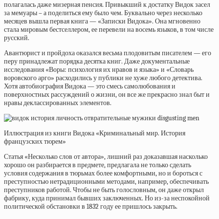
полагалась даже мизерная пенсия. Привыкший к достатку Видок засел
за мемуары – а поделиться ему было чем. Буквально через несколько
месяцев вышла первая книга — «Записки Видока». Она мгновенно
стала мировым бестселлером, ее перевели на восемь языков, в том числе
русский.
Авантюрист и пройдоха оказался весьма плодовитым писателем — его
перу принадлежат порядка десятка книг. Даже документальные
исследования
«Воры: психология их нравов и языка»
и «Словарь
воровского арго» расходились у публики не хуже любого детектива.
Хотя автобиография Видока — это смесь самолюбования и
поверхностных рассуждений о жизни, он все же прекрасно знал быт и
нравы деклассированных элементов.
Иллюстрация из книги Видока «Криминальный мир. История
французских тюрем»
Статья «Несколько слов от автора», лишний раз доказавшая насколько
хорошо он разбирается в предмете, предлагала не только сделать
условия содержания в тюрьмах более комфортными, но и бороться с
преступностью нетрадиционными методами, например, обеспечивать
преступников работой. Чтобы не быть голословным, он даже открыл
фабрику, куда принимал бывших заключенных. Но из-за неспокойной
политической обстановки в 1832 году ее пришлось закрыть.