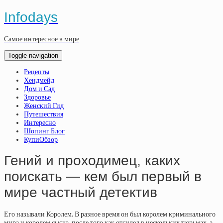
Infodays
Самое интересное в мире
Toggle navigation
Рецепты
Хендмейд
Дом и Сад
Здоровье
Женский Гид
Путешествия
Интересно
Шопинг Блог
КупиОбзор
Гений и проходимец, каких
поискать — кем был первый в
мире частный детектив
Его называли Королем. В разное время он был королем криминального
мира и королем сыска, после того как отсидел в нескольких тюрьмах, а