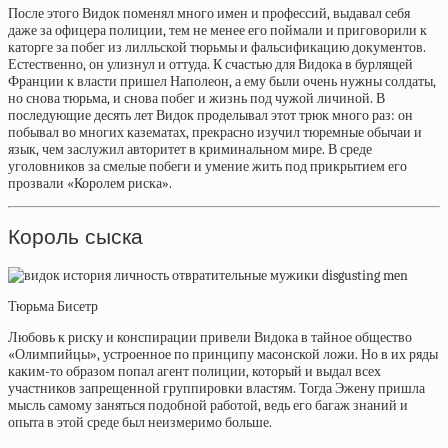
После этого Видок поменял много имен и профессий, выдавал себя
даже за офицера полиции, тем не менее его поймали и приговорили к
каторге за побег из лилльской тюрьмы и фальсификацию документов.
Естественно, он улизнул и оттуда. К счастью для Видока в бурлящей
Франции к власти пришел Наполеон, а ему были очень нужны солдаты,
но снова тюрьма, и снова побег и жизнь под чужой личиной. В
последующие десять лет Видок проделывал этот трюк много раз: он
побывал во многих казематах, прекрасно изучил тюремные обычаи и
язык, чем заслужил авторитет в криминальном мире. В среде
уголовников за смелые побеги и умение жить под прикрытием его
прозвали «Королем риска».
Король сыска
Тюрьма Бисетр
Любовь к риску и конспирации привели Видока в тайное общество
«Олимпийцы», устроенное по принципу масонской ложи. Но в их ряды
каким-то образом попал агент полиции, который и выдал всех
участников запрещенной группировки властям. Тогда Эжену пришла
мысль самому заняться подобной работой, ведь его багаж знаний и
опыта в этой среде был неизмеримо больше.