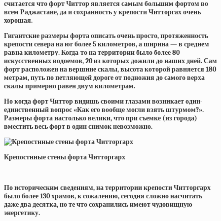
считается что форт Читтор является самым большим фортом во
всем Раджастане, да и сохранность у крепости Читторгах очень
хорошая.
Гигантские размеры форта описать очень просто, протяженность
крепости севера на юг более 5 километров, а ширина — в среднем
равна километру. Когда-то на территории было более 80
искусственных водоемов, 20 из которых дожили до наших дней. Сам
форт расположен на вершине скалы, высота которой равняется 180
метрам, путь по петляющей дороге от подножия до самого верха
скалы примерно равен двум километрам.
Но когда форт Читтор видишь своими глазами возникает один-
единственный вопрос «Как его вообще могли взять штурмом?».
Размеры форта настолько велики, что при съемке (из города)
вместить весь форт в один снимок невозможно.
Крепостнные стены форта Читторгарх
По историческим сведениям, на территории крепости Читторгарх
было более 130 храмов, к сожалению, сегодня сложно насчитать
даже два десятка, но те что сохранились имеют чудовищную
энергетику.