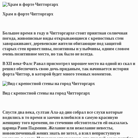
Храм в форте Читторгарх
Большее время в году в Читторгархе стоит приятная солнечная
погода, живописные виды открывающиеся с крепостных стен
завораживают, деревенские жители обитающие под защитой
старых стен приветливы, позитивны и улыбчивы, одним словом
очень позитивное место, но так было не всегда.
В XII веке Фалс Равал присмотрел хорошее место на одной из скал и
решил обеспечить свою дочь приданым, так начинается история
форта Читтор, в которой будет много темных моментов.
Вид с крепостной стены на город Читторгарх
Спустя два века, султан Ала-ад-дин собрал все слухи которые
водились в то время и заочно влюбился в самую красивую
женщину того времени, по стечению обстоятельств ей оказалась
царица Рани Падмини. Желание или нежелание невесты,
новоиспеченный жених знать не хотел, а взял неприступную