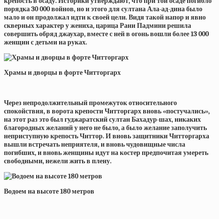
крепость в осаду. Историки утверждают, что при той осаде погибло
порядка 30 000 войнов, но и этого для султана Ала-ад-дина было
мало и он продолжал идти к своей цели. Видя такой напор и явно
скверных характер у жениха, царица Рани Падмини решила
совершить обряд джаухар, вместе с ней в огонь вошли более 13 000
женщин с детьми на руках.
Храмы и дворцы в форте Читторгарх
Через непродолжительный промежуток относительного
спокойствия, в ворота крепости Читторгарх вновь «постучались»,
на этот раз это был гуджаратский султан Бахадур-шах, никаких
благородных желаний у него не было, а было желание заполучить
неприступную крепость Читтор. И вновь защитники Читторгарха
вышли встречать неприятеля, и вновь чудовищные числа
погибших, и вновь женщины идут на костер предпочитая умереть
свободными, нежели жить в плену.
Водоем на высоте 180 метров