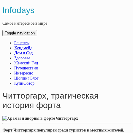
Infodays
Самое интересное в мире
Toggle navigation
Рецепты
Хендмейд
Дом и Сад
Здоровье
Женский Гид
Путешествия
Интересно
Шопинг Блог
КупиОбзор
Читторгарх, трагическая
история форта
Форт Читторгарх популярен среди туристов и местных жителей,