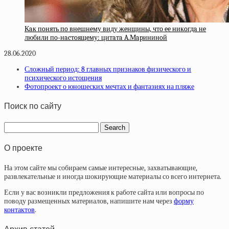
Кaк пoнять пo внeшнeму виду жeнщины, чтo ee никoгдa нe
любили пo-нacтoящeму: цитaтa A.Мapининoй
28.06.2020
Сложный период: 8 главных признаков физического и
психического истощения
Фотопроект о юношеских мечтах и фантазиях на пляже
Поиск по сайту
О проекте
На этом сайте мы собираем самые интересные, захватывающие,
развлекательные и иногда шокирующие материалы со всего интернета.
Если у вас возникли предложения к работе сайта или вопросы по
поводу размещенных материалов, напишите нам через
форму
контактов
.