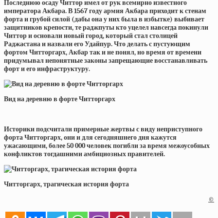
Последнюю осаду Читтор имел от рук всемирно известного
императора Акбара. В 1567 году армия Акбара приходит к стенам
форта и грубой силой (дабы она у них была в избытке) выбивает
защитников крепости, те раджпуты кто уцелел навсегда покинули
Читтор и основали новый город, который стал столицей
Раджастана и назвали его Удайпур. Что делать с пустующим
фортом Читторгарх, Акбар так и не понял, но время от времени
придумывал непонятные законы запрещающие восстанавливать
форт и его инфраструктуру.
Вид на деревню в форте Читторгарх
Историки подсчитали примерные жертвы с виду неприступного
форта Читторгарх, они и для сегодняшнего дня кажутся
ужасающими, более 50 000 человек погибли за время межоусобных
конфликтов тогдашними амбициозных правителей.
Читторгарх, трагическая история форта
©