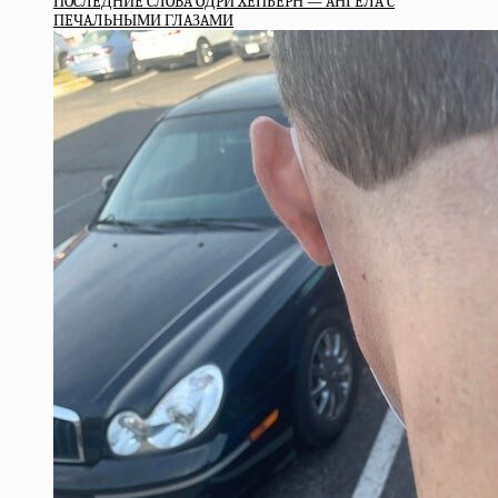
ПOCЛEДНИE CЛOBA OДPИ XEПБEPН — AНГEЛA C
ПEЧAЛЬНЫМИ ГЛAЗAМИ