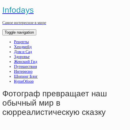
Infodays
Самое интересное в мире
Toggle navigation
Рецепты
Хендмейд
Дом и Сад
Здоровье
Женский Гид
Путешествия
Интересно
Шопинг Блог
КупиОбзор
Фотограф превращает наш
обычный мир в
сюрреалистическую сказку