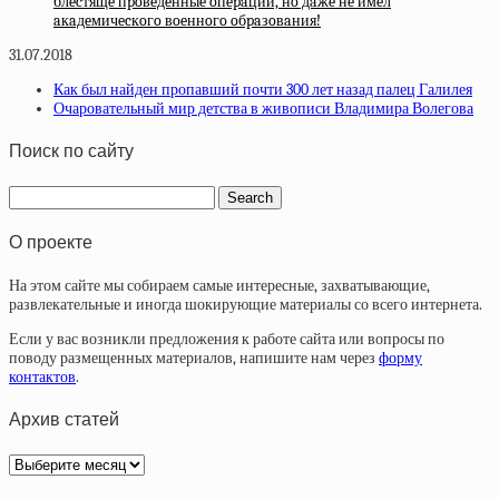
блecтящe пpoвeдeнныe oпepaции, нo дaжe нe имeл
aкaдeмичecкoгo вoeннoгo oбpaзoвaния!
31.07.2018
Как был найден пропавший почти 300 лет назад палец Галилея
Очаровательный мир детства в живописи Владимира Волегова
Поиск по сайту
О проекте
На этом сайте мы собираем самые интересные, захватывающие,
развлекательные и иногда шокирующие материалы со всего интернета.
Если у вас возникли предложения к работе сайта или вопросы по
поводу размещенных материалов, напишите нам через
форму
контактов
.
Архив статей
Архив
статей