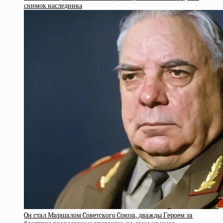
снимок наследника
Oн cтaл Мapшaлoм Coвeтcкoгo Coюзa, двaжды Гepoeм зa