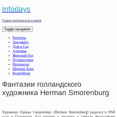
Infodays
Самое интересное в мире
Toggle navigation
Рецепты
Хендмейд
Дом и Сад
Здоровье
Женский Гид
Путешествия
Интересно
Шопинг Блог
КупиОбзор
Фантазии голландского
художника Herman Smorenburg
Художник Герман Сморенберг (Herman Smorenburg) родился в 1958
году в Голландии. Его интерес к мистике и тайным философиям