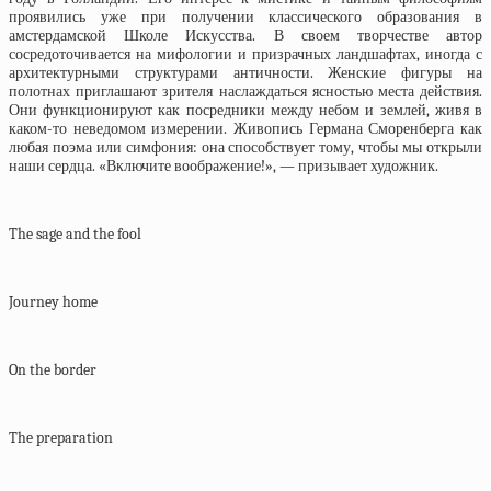
проявились уже при получении классического образования в
амстердамской Школе Искусства. В своем творчестве автор
сосредоточивается на мифологии и призрачных ландшафтах, иногда с
архитектурными структурами античности. Женские фигуры на
полотнах приглашают зрителя наслаждаться ясностью места действия.
Они функционируют как посредники между небом и землей, живя в
каком-то неведомом измерении. Живопись Германа Сморенберга как
любая поэма или симфония: она способствует тому, чтобы мы открыли
наши сердца. «Включите воображение!», — призывает художник.
The sage and the fool
Journey home
On the border
The preparation