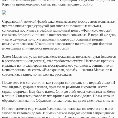
Картина происходящего сейчас выглядит вполне стройно.
Страдающий тяжелой фазой алкоголизма актер, после запоя, испытывая
чувство вины перед супругой (он писал ей покаянные письма),
согласился поступить в реабилитационный центр «Феникс», который
его очень безразличной жене посоветовали знакомые. В первый же день
у него случился приступ эпилепсии, спровоцированный резким
отказом от алкоголя. У запойных алкоголиков на этой стадии болезни
алкогольная эпилепсия становится нормой.
Затем Марьянов, устав писать жене покаянные письма от руки (имеются
в распоряжении следствия), стал требовать ноутбук. Несколько крепких
мужиков из числа персонала постарались его успокоить, решив, что он
мешает остальным спать. «Вы охренели, орлы?» — заявил Марьянов и
совсем, как в кино, попытался их растолкать.
После чего его «опустили», как говорят свидетели, «на первый этаж». И
там, видимо, ударив в живот, привязали ремнями к кровати. Актер
страшно кричал. Ему было плохо. Он и до этой меры жаловался на боли
в спине. Свидетели говорят, что кричал он от боли долго. Но на него не
обращали внимания. Обратили только тогда, когда он уже начал синеть.
И в этот момент еще можно было спасти человека, но вместо этого его
закололи галоперидолом. И именно из-за передозировки запрещенных
препаратов не хотели везти в клинику. А когда повезли, не на скорой, а