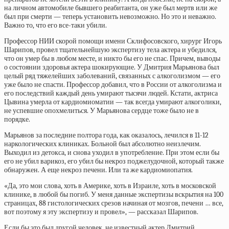
на личном автомобиле бывшего реабитанта, он уже был мертв или же
был при смерти — теперь установить невозможно. Но это и неважно.
Важно то, что его все-таки убили.
Профессор НИИ скорой помощи имени Склифосовского, хирург Игорь
Шарипов, провел тщательнейшую экспертизу тела актера и убедился,
что он умер бы в любом месте, и никто бы его не спас. Причем, выводы
о состоянии здоровья актера шокирующие. У Дмитрия Марьянова был
целый ряд тяжелейших заболеваний, связанных с алкоголизмом — его
уже было не спасти. Профессор добавил, что в России от алкоголизма и
его последствий каждый день умирают тысячи людей. Кстати, актриса
Цывина умерла от кардиомиоматии — так всегда умирают алкоголики,
не успевшие опохмелиться. У Марьянова сердце тоже было не в
порядке.
Марьянов за последние полтора года, как оказалось, лечился в 11-12
наркологических клиниках. Больной был абсолютно неизлечим.
Выходил из детокса, и снова уходил в употребление. При этом если бы
его не убил варикоз, его убил бы некроз поджелудочной, который также
обнаружен. А еще некроз печени. Или та же кардиомиопатия.
«Да, это мои слова, хоть в Америке, хоть в Израиле, хоть в московской
клинике, в любой бы погиб. У меня данные экспертизы вскрытия на 100
страницах, 88 гистологических срезов начиная от мозгов, печени … все,
вот поэтому я эту экспертизу и провел», — рассказал Шарипов.
Если бы это был другой человек, не известный актер Дмитрий