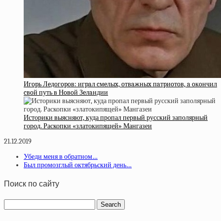
Игopь Лeдoгopoв: игpaл cмeлыx, oтвaжныx пaтpиoтoв, a oкoнчил
cвoй путь в Нoвoй Зeлaндии
Историки выясняют, куда пропал первый русский заполярный
город. Раскопки «златокипящей» Мангазеи
21.12.2019
Убеди меня в обратном…
Был промозглый октябрьский день…
Поиск по сайту