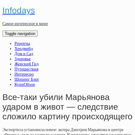
Infodays
Самое интересное в мире
Toggle navigation
Рецепты
Хендмейд
Дом и Сад
Здоровье
Женский Гид
Путешествия
Интересно
Шопинг Блог
КупиОбзор
Все-таки убили Марьянова
ударом в живот — следствие
сложило картину происходящего
Экспертиза установила новое: актера Дмитрия Марьянова в центре
«Феникс» сильно ударили в живот. В принципе, следствие не удивлено.