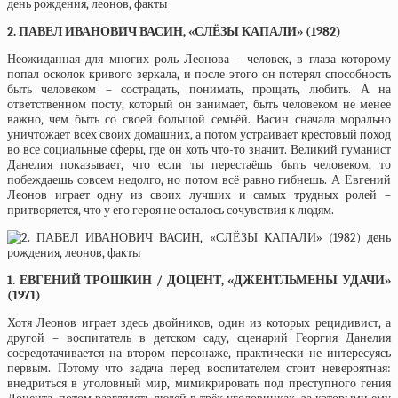
2. ПАВЕЛ ИВАНОВИЧ ВАСИН, «СЛЁЗЫ КАПАЛИ» (1982)
Неожиданная для многих роль Леонова – человек, в глаза которому
попал осколок кривого зеркала, и после этого он потерял способность
быть человеком – сострадать, понимать, прощать, любить. А на
ответственном посту, который он занимает, быть человеком не менее
важно, чем быть со своей большой семьёй. Васин сначала морально
уничтожает всех своих домашних, а потом устраивает крестовый поход
во все социальные сферы, где он хоть что-то значит. Великий гуманист
Данелия показывает, что если ты перестаёшь быть человеком, то
побеждаешь совсем недолго, но потом всё равно гибнешь. А Евгений
Леонов играет одну из своих лучших и самых трудных ролей –
притворяется, что у его героя не осталось сочувствия к людям.
1. ЕВГЕНИЙ ТРОШКИН / ДОЦЕНТ, «ДЖЕНТЛЬМЕНЫ УДАЧИ»
(1971)
Хотя Леонов играет здесь двойников, один из которых рецидивист, а
другой – воспитатель в детском саду, сценарий Георгия Данелия
сосредотачивается на втором персонаже, практически не интересуясь
первым. Потому что задача перед воспитателем стоит невероятная:
внедриться в уголовный мир, мимикрировать под преступного гения