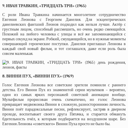
9. ИВАН ТРАВКИН, «ТРИДЦАТЬ ТРИ» (1965)
С роли Ивана Травкина начинается многолетнее сотрудничество
Евгения Леонова с Георгием Данелия. Для эскцентрических
данелиевских фантазий Леонов подходил как нельзя лучше. Актёр с
грустным лицом, способный рассмешить, но очень редко смеющийся.
Похожий на любого человека с улицы и всё же запоминающийся с
первых секунд на экране. Робкий, смущающийся, но в нужные моменты
совершающий героические поступки. Данелия приглашал Леонова в
каждый свой новый фильм, и тот соглашался, даже если роль была
совсем маленькая.
8. ВИННИ ПУХ, «ВИННИ ПУХ» (1969)
Голос Евгения Леонова все советские зрители помнили с раннего
детства. Его Винни Пух из знаменитой серии мультиков – вероятно,
один из самых ярких персонажей советской анимации вообще.
Мультфильм прорисован очень схематично, но голос Леонова
превращает медвежонка Винни в сложную, разностороннюю личность.
Винни поёт парадоксальные песни, рефлексирует, застряв в дверном
проходе, воспитывает своего друга Пятачка, и старается обмануть
бдительность пчёл, к которым подбирается на воздушном шаре. Без
Евгения Леонова «советского» Винни Пуха просто не было бы.