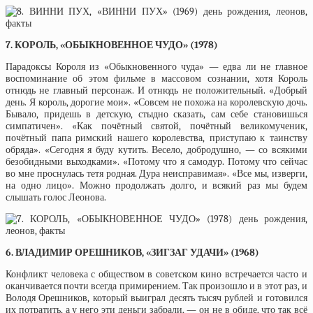
7. КОРОЛЬ, «ОБЫКНОВЕННОЕ ЧУДО» (1978)
Парадоксы Короля из «Обыкновенного чуда» — едва ли не главное
воспоминание об этом фильме в массовом сознании, хотя Король
отнюдь не главный персонаж. И отнюдь не положительный. «Добрый
день. Я король, дорогие мои». «Совсем не похожа на королевскую дочь.
Бывало, придешь в детскую, стыдно сказать, сам себе становишься
симпатичен». «Как почётный святой, почётный великомученик,
почётный папа римский нашего королевства, приступаю к таинству
обряда». «Сегодня я буду кутить. Весело, добродушно, — со всякими
безобидными выходками». «Потому что я самодур. Потому что сейчас
во мне проснулась тетя родная. Дура неисправимая». «Все мы, изверги,
на одно лицо». Можно продолжать долго, и всякий раз мы будем
слышать голос Леонова.
6. ВЛАДИМИР ОРЕШНИКОВ, «ЗИГЗАГ УДАЧИ» (1968)
Конфликт человека с обществом в советском кино встречается часто и
оканчивается почти всегда примирением. Так произошло и в этот раз, и
Володя Орешников, который выиграл десять тысяч рублей и готовился
их потратить, а у него эти деньги забрали, — он не в обиде, что так всё