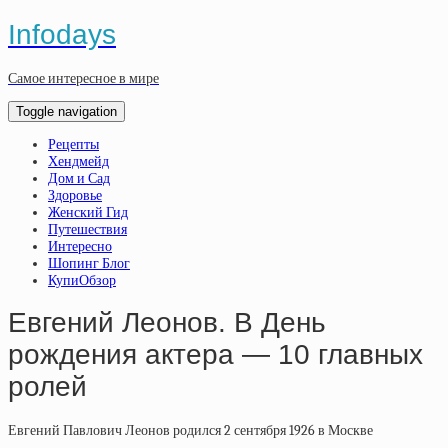
Infodays
Самое интересное в мире
Toggle navigation
Рецепты
Хендмейд
Дом и Сад
Здоровье
Женский Гид
Путешествия
Интересно
Шопинг Блог
КупиОбзор
Евгений Леонов. В День
рождения актера — 10 главных
ролей
Евгений Павлович Леонов родился 2 сентября 1926 в Москве