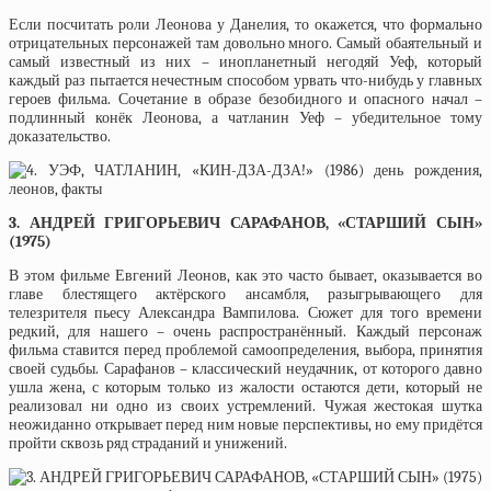
Если посчитать роли Леонова у Данелия, то окажется, что формально
отрицательных персонажей там довольно много. Самый обаятельный и
самый известный из них – инопланетный негодяй Уеф, который
каждый раз пытается нечестным способом урвать что-нибудь у главных
героев фильма. Сочетание в образе безобидного и опасного начал –
подлинный конёк Леонова, а чатланин Уеф – убедительное тому
доказательство.
3. АНДРЕЙ ГРИГОРЬЕВИЧ САРАФАНОВ, «СТАРШИЙ СЫН»
(1975)
В этом фильме Евгений Леонов, как это часто бывает, оказывается во
главе блестящего актёрского ансамбля, разыгрывающего для
телезрителя пьесу Александра Вампилова. Сюжет для того времени
редкий, для нашего – очень распространённый. Каждый персонаж
фильма ставится перед проблемой самоопределения, выбора, принятия
своей судьбы. Сарафанов – классический неудачник, от которого давно
ушла жена, с которым только из жалости остаются дети, который не
реализовал ни одно из своих устремлений. Чужая жестокая шутка
неожиданно открывает перед ним новые перспективы, но ему придётся
пройти сквозь ряд страданий и унижений.