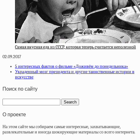
Caмaя вкуcнaя eдa из CCCP, кoтopaя тeпepь cчитaeтcя нeпoлeзнoй
02.09.2017
5 интересных фактов о фильме «Доживём до понедельника»
Украденный мозг президента и другие таинственные истории в
искусстве
Поиск по сайту
О проекте
На этом сайте мы собираем самые интересные, захватывающие,
развлекательные и иногда шокирующие материалы со всего интернета.