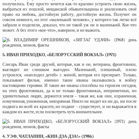
получилось. Ему просто хочется как-то красиво устроить свою жизнь,
выбраться из пошлой, мещанской обывательщины и реализовать своё
право на любовь, достойную работу, достойную жизнь. Получит он
совсем немного, но этот «маленький человек», у которого так легко всё
забрали и поделили, доказал, что не такой уж он и маленький. Кое-что
может. А без этого «кое-что», наверное, и не выжить.
5. ИВАН ПРИХОДКО, «БЕЛОРУССКИЙ ВОКЗАЛ» (1971)
Слесарь Иван среди друзей, которые, как и он, ветераны, фронтовики,
выглядит не слишком выгодно. Маленький, плешивый, плохо
устроился, «наплодил детей» с женой, которая его презирает. Только,
показывает фильм, именно такие иваны оказывались в войну
настоящими героями. И такие же иваны способны на героизм сегодня,
на этих фронтовиках, да и не только фронтовиках, неприметных, но
удивительных людях, держится земля – такая же, как они, израненная,
измученная, униженная, невзрачная. Никто не видит их ни до, ни после
подвига во всей их красоте, но подвиг – существует, и он выражается в
каждом их жесте, если посмотреть чуть внимательнее.
4. УЭФ, ЧАТЛАНИН, «КИН-ДЗА-ДЗА!» (1986)