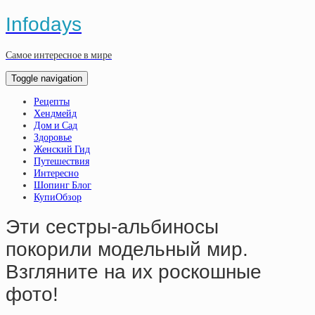
Infodays
Самое интересное в мире
Toggle navigation
Рецепты
Хендмейд
Дом и Сад
Здоровье
Женский Гид
Путешествия
Интересно
Шопинг Блог
КупиОбзор
Эти сестры-альбиносы
покорили модельный мир.
Взгляните на их роскошные
фото!