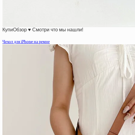
КупиОбзор ♥ Смотри что мы нашли!
Чехол для iPhone на ремне