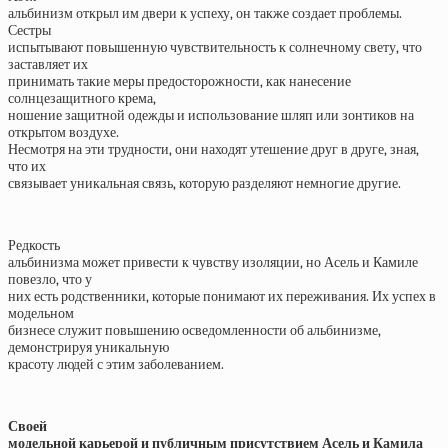
альбинизм открыл им двери к успеху, он также создает проблемы.
Сестры
испытывают повышенную чувствительность к солнечному свету, что
заставляет их
принимать такие меры предосторожности, как нанесение
солнцезащитного крема,
ношение защитной одежды и использование шляп или зонтиков на
открытом воздухе.
Несмотря на эти трудности, они находят утешение друг в друге, зная,
что их
связывает уникальная связь, которую разделяют немногие другие.
Редкость
альбинизма может привести к чувству изоляции, но Асель и Камиле
повезло, что у
них есть родственники, которые понимают их переживания. Их успех в
модельном
бизнесе служит повышению осведомленности об альбинизме,
демонстрируя уникальную
красоту людей с этим заболеванием.
Своей
модельной карьерой и публичным присутствием Асель и Камила