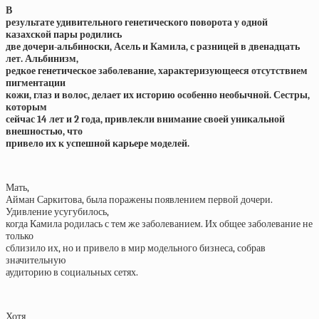
В
результате удивительного генетического поворота у одной
казахской пары родились
две дочери-альбиноски, Асель и Камила, с разницей в двенадцать
лет. Альбинизм,
редкое генетическое заболевание, характеризующееся отсутствием
пигментации
кожи, глаз и волос, делает их историю особенно необычной. Сестры,
которым
сейчас 14 лет и 2 года, привлекли внимание своей уникальной
внешностью, что
привело их к успешной карьере моделей.
Мать,
Айман Саркитова, была поражены появлением первой дочери.
Удивление усугубилось,
когда Камила родилась с тем же заболеванием. Их общее заболевание не
только
сблизило их, но и привело в мир модельного бизнеса, собрав
значительную
аудиторию в социальных сетях.
Хотя