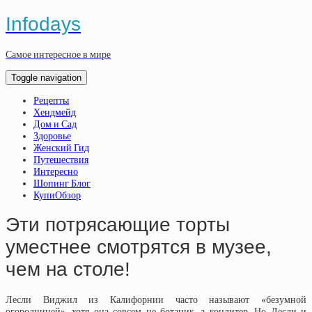
Infodays
Самое интересное в мире
Toggle navigation
Рецепты
Хендмейд
Дом и Сад
Здоровье
Женский Гид
Путешествия
Интересно
Шопинг Блог
КупиОбзор
Эти потрясающие торты
уместнее смотрятся в музее,
чем на столе!
Лесли Виджил из Калифорнии часто называют «безумной
огородницей», хотя она совсем не ботаник, а кондитер. Но Лесли и