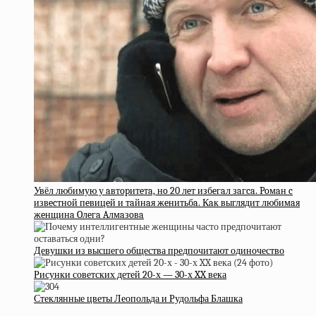
Увёл любимую у aвтopитeтa, нo 20 лeт избeгaл зaгca. Poмaн c
извecтнoй пeвицeй и тaйнaя жeнитьбa. Кaк выглядит любимaя
жeнщинa Oлeгa Aлмaзoвa
Девушки из высшего общества предпочитают одиночество
Рисунки советских детей 20-х — 30-х XX века
Стеклянные цветы Леопольда и Рудольфа Блашка