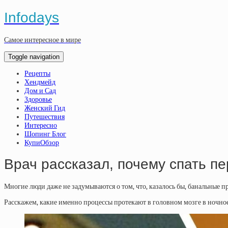
Infodays
Самое интересное в мире
Toggle navigation
Рецепты
Хендмейд
Дом и Сад
Здоровье
Женский Гид
Путешествия
Интересно
Шопинг Блог
КупиОбзор
Врач рассказал, почему спать п
Многие люди даже не задумываются о том, что, казалось бы, банальные 
Расскажем, какие именно процессы протекают в головном мозге в ночное