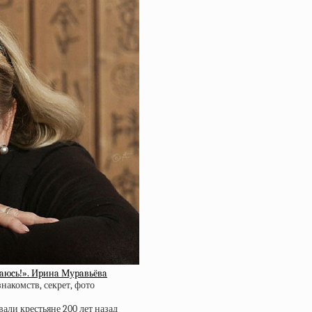
paюcь!». Иpинa Муpaвьёвa