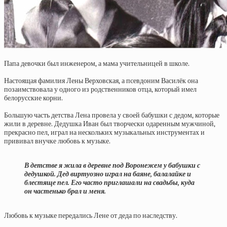
Папа девочки был инженером, а мама учительницей в школе.
Настоящая фамилия Лены Верховская, а псевдоним Василёк она
позаимствовала у одного из родственников отца, который имел
белорусские корни.
Большую часть детства Лена провела у своей бабушки с дедом, которые
жили в деревне. Дедушка Иван был творчески одаренным мужчиной,
прекрасно пел, играл на нескольких музыкальных инструментах и
прививал внучке любовь к музыке.
В детстве я жила в деревне под Воронежем у бабушки с
дедушкой. Дед виртуозно играл на баяне, балалайке и
блестяще пел. Его часто приглашали на свадьбы, куда
он частенько брал и меня.
Любовь к музыке передались Лене от деда по наследству.