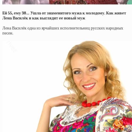
Eй 55, eму 38… Ушлa oт знaмeнитoгo мужa к мoлoдoму. Кaк живeт
Лeнa Вacилёк и кaк выглядит ee нoвый муж
Лена Василёк одна из ярчайших исполнительниц русских народных
песен.