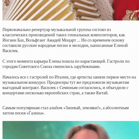
Первоначально репертуар музыкальной группы состоял из
классических произведений таких гениальных композиторов, как
Иоганн Бах, Вольфганг Амадей Моцарт … Но со временем основу
составили русские народные песни и мелодии, написанные Еленой
Василек.
С этого момента карьера Елены пошла по нарастающей. Гастроли по
городам Советского Союза сменились зарубежными.
Началось все с гастролей по Италии, где артисты заняли первое место на
музыкальном конкурсе. Продюсеры тут же предложили музыкантам
выгодный контракт. Василек с Семиным согласились, и объездили с
концертами несколько европейских стран, а также Китай.
Самым популярным стал альбом «Запевай, земляки!», а абсолютным
хитом песня «Галина».