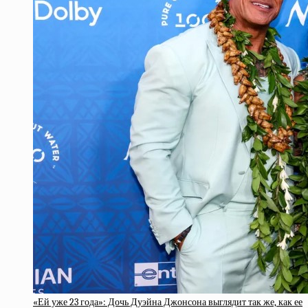
«Ей уже 23 года»: Дочь Дуэйна Джонсона выглядит так же, как ее