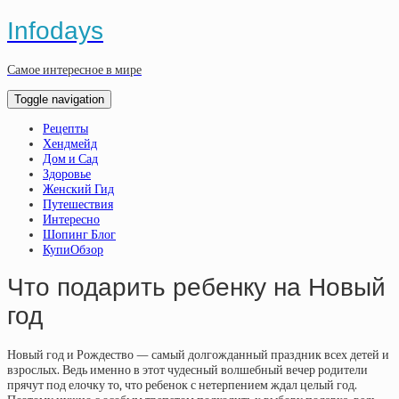
Infodays
Самое интересное в мире
Toggle navigation
Рецепты
Хендмейд
Дом и Сад
Здоровье
Женский Гид
Путешествия
Интересно
Шопинг Блог
КупиОбзор
Что подарить ребенку на Новый
год
Новый год и Рождество — самый долгожданный праздник всех детей и
взрослых. Ведь именно в этот чудесный волшебный вечер родители
прячут под елочку то, что ребенок с нетерпением ждал целый год.