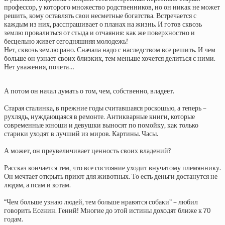
профессор, у которого множество родственников, но он никак не может
решить, кому оставлять свои несметные богатства. Встречается с
каждым из них, расспрашивает о планах на жизнь. И готов сквозь
землю провалиться от стыда и отчаяния: как же поверхностно и
бесцельно живет сегодняшняя молодежь!
Нет, сквозь землю рано. Сначала надо с наследством все решить. И чем
больше он узнает своих близких, тем меньше хочется делиться с ними.
Нет уважения, почета…
А потом он начал думать о том, чем, собственно, владеет.
Старая сталинка, в прежние годы считавшаяся роскошью, а теперь –
рухлядь, нуждающаяся в ремонте. Антикварные книги, которые
современные юноши и девушки выносят по помойку, как только
старики уходят в лучший из миров. Картины. Часы.
А может, он преувеличивает ценность своих владений?
Рассказ кончается тем, что все состояние уходит внучатому племяннику.
Он мечтает открыть приют для животных. То есть деньги достанутся не
людям, а псам и котам.
“Чем больше узнаю людей, тем больше нравятся собаки” – любил
говорить Есенин. Гений! Многие до этой истины доходят ближе к 70
годам.