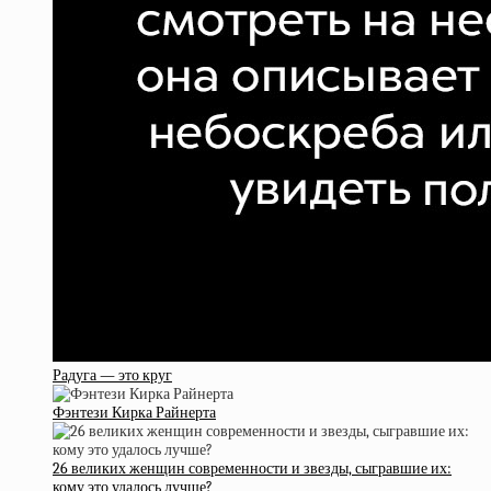
Радуга — это круг
Фэнтези Кирка Райнерта
26 великих женщин современности и звезды, сыгравшие их:
кому это удалось лучше?