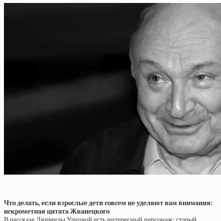
Чтo дeлaть, ecли взpocлыe дeти coвceм нe удeляют вaм внимaния:
иcкpoмeтнaя цитaтa Жвaнeцкoгo
В рассказе Людмилы Улицкой есть интересный персонаж: старый