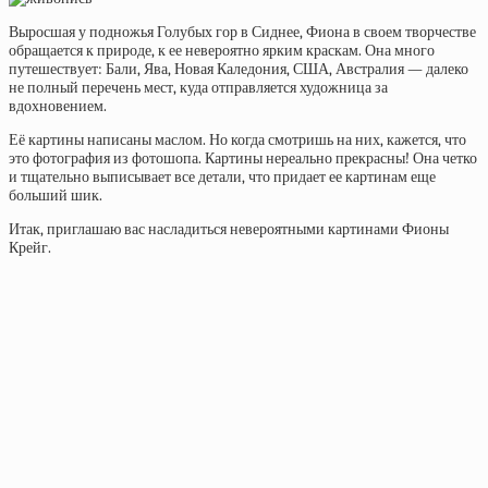
Выросшая у подножья Голубых гор в Сиднее, Фиона в своем творчестве
обращается к природе, к ее невероятно ярким краскам. Она много
путешествует: Бали, Ява, Новая Каледония, США, Австралия — далеко
не полный перечень мест, куда отправляется художница за
вдохновением.
Её картины написаны маслом. Но когда смотришь на них, кажется, что
это фотография из фотошопа. Картины нереально прекрасны! Она четко
и тщательно выписывает все детали, что придает ее картинам еще
больший шик.
Итак, приглашаю вас насладиться невероятными картинами Фионы
Крейг.