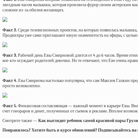
звездным часом малышки, которая произвела фурор своим актерским мас
сложнее из-за обилия желающих.
Факт 2.
Среди телевизионных проектов, на которых появилась малышка, к
Продюсеры уже сами приглашают юную знаменитость на эфиры, с целью
Факт 3.
Рабочий день Евы Смирновой длится от 4 до 6 часов. Время отнима
кое-кто осуждает родителей девочки. Но те отвечают, что Еве очень нрав
Факт 4.
Ева Смирнова настолько популярна, что сам Максим Галкин пред
просто великолепно.
Факт 5.
Финансовая составляющая — важный момент в карьере Евы. Вне в
счет гонораров и денег, полученных от съемок в рекламе. Вполне возмо
Смотрите также —
Как выглядит ребенок самой красивой пары Груз
Понравилось? Хотите быть в курсе обновлений? Подписывайтесь на на