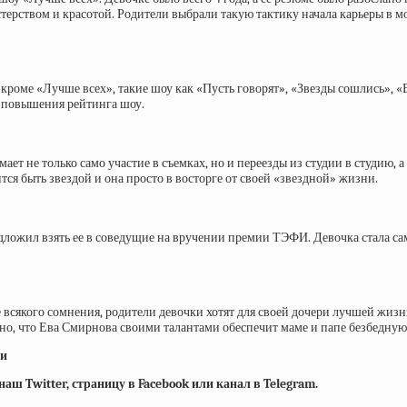
терством и красотой. Родители выбрали такую тактику начала карьеры в 
роме «Лучше всех», такие шоу как «Пусть говорят», «Звезды сошлись», «В
 повышения рейтинга шоу.
ет не только само участие в съемках, но и переезды из студии в студию, а
ится быть звездой и она просто в восторге от своей «звездной» жизни.
ложил взять ее в соведущие на вручении премии ТЭФИ. Девочка стала са
сякого сомнения, родители девочки хотят для своей дочери лучшей жизни
жно, что Ева Смирнова своими талантами обеспечит маме и папе безбедную
ии
ш Twitter, страницу в Facebook или канал в Telegram.