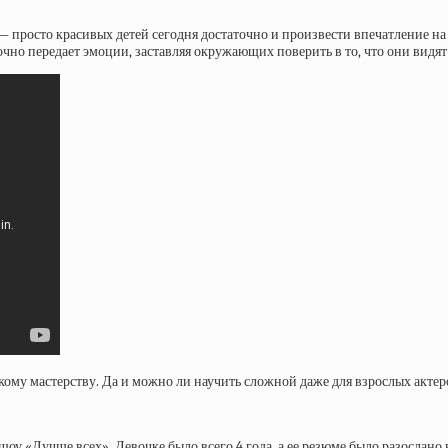
просто красивых детей сегодня достаточно и произвести впечатление на 
чно передает эмоции, заставляя окружающих поверить в то, что они видят 
рскому мастерству. Да и можно ли научить сложной даже для взрослых акте
оу «Лучше всех». Девочке было всего 4 года, а ее резюме было разослано