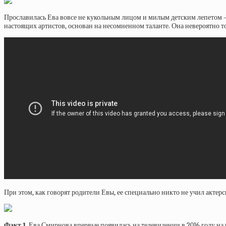
Прославилась Ева вовсе не кукольным лицом и милым детским лепетом — 
настоящих артистов, основан на несомненном таланте. Она невероятно то
При этом, как говорят родители Евы, ее специально никто не учил акте
Факт 1.
Ева Смирнова впервые появилась на телевидении в 2016 году на ш