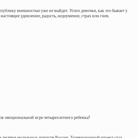
публику внешностью уже не выйдет. Успех девочки, как это бывает у
настоящее удивление, радость, недоумение, страх или гнев.
ров эмоциональной игре четырехлетнего ребенка?
 в десятки модельных агентств России. Телевизионный проект стал