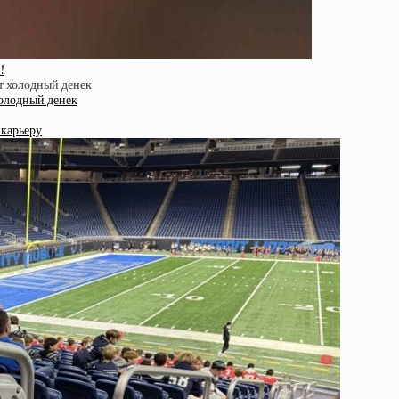
!
олодный денек
 карьеру