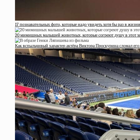
17 познавательных фото, которые надо увидеть хотя бы раз в жизни
20 мимишных малышей животных, которые согреют душу в этот х
Как вспыльчивый характер актёра Виктора Проскурина сломал его