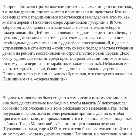
Попрошайничали с размахом: кое-где встречались «нищенские гнезда»,
т.е. целые деревни, где все жители промышляли нищенством. Кто-то
совмещал это с традиционным крестьянским земледелием, кто-то, как
жители деревни Пьявочное озеро Арзамасской губернии в 1870-е,
забросили хлебопашество и занимались исключительно «сбором
пожертвований». Действовали ловко: находили в окрестности бедную
церковь, договаривались с ее служителями, которые справляли все
необходимые документы и книгу для сбора пожертвований, и дальше
устремлялись в странствия – собирать со всех подряд крестьян губернии
деньги на ремонт, восстановление, строительство новой церкви. Дело
богоугодное, фактчекинг среди крестьян работал сами понимаете как,
поэтому всем верили — и заработок выходил знатный. Небольшая его
часть отходила церквям, бывшим в доле, а на остальное деревня
Пьявочное озеро (т.е. «пиявочное») бухала так, что соседи его называли
Пьянишным (т.е. «озером пьяниц»).
Не давать милостыню было стыдно в том числе и потому что многим
она была действительно необходима, чтобы выжить. У некоторых сел,
особенно расположенных в зоне рискованного земледелия, где часты
неурожаи и голод, были вполне реальные причины для того, чтобы
просить милостыню, но промышляли этим и во вполне благополучных
районах. Так, в Московской губернии нищенствовала деревня
Шувалово: сначала, еще в 1812-м, ее жители были вынуждены пойти по
миру с сумой, когда их деревню спалил Наполеон, но постепенно они и