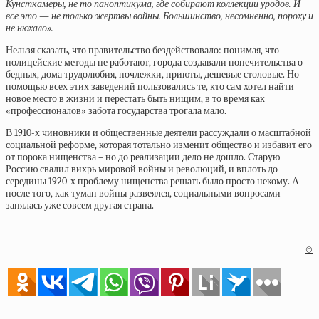
Кунсткамеры, не то паноптику­ма, где собирают коллекции уродов. И
все это — не только жертвы войны. Большинство, несомненно, по­роху и
не нюхало».
Нельзя сказать, что правительство бездействовало: понимая, что
полицейские методы не работают, города создавали попечительства о
бедных, дома трудолюбия, ночлежки, приюты, дешевые столовые. Но
помощью всех этих заведений пользовались те, кто сам хотел найти
новое место в жизни и перестать быть нищим, в то время как
«профессионалов» забота государства трогала мало.
В 1910-х чиновники и общественные деятели рассуждали о масштабной
социальной реформе, которая тотально изменит общество и избавит его
от порока нищенства – но до реализации дело не дошло. Старую
Россию свалил вихрь мировой войны и революций, и вплоть до
середины 1920-х проблему нищенства решать было просто некому. А
после того, как туман войны развеялся, социальными вопросами
занялась уже совсем другая страна.
©