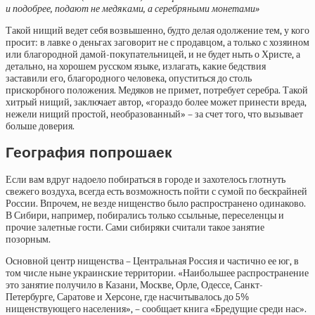
и подобрее, подают не медяками, а серебряными монетами»
Такой нищий ведет себя возвышенно, будто делая одолжение тем, у кого
просит: в лавке о деньгах заговорит не с продавцом, а только с хозяином
или благородной дамой-покупательницей, и не будет ныть о Христе, а
детально, на хорошем русском языке, излагать, какие бедствия
заставили его, благородного человека, опуститься до столь
прискорбного положения. Медяков не примет, потребует серебра. Такой
хитрый нищий, заключает автор, «гораздо более может принести вреда,
нежели нищий простой, необразованный» – за счет того, что вызывает
больше доверия.
География попрошаек
Если вам вдруг надоело побираться в городе и захотелось глотнуть
свежего воздуха, всегда есть возможность пойти с сумой по бескрайней
России. Впрочем, не везде нищенство было распространено одинаково.
В Сибири, например, побирались только ссыльные, переселенцы и
прочие залетные гости. Сами сибиряки считали такое занятие
позорным.
Основной центр нищенства – Центральная Россия и частично ее юг, в
том числе ныне украинские территории. «Наибольшее распространение
это занятие получило в Казани, Москве, Орле, Одессе, Санкт-
Петербурге, Саратове и Херсоне, где насчитывалось до 5%
нищенствующего населения», –
сообщает
книга «Бредущие среди нас».