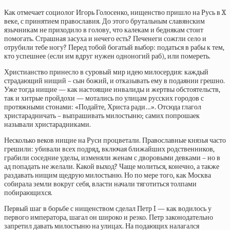
Как
отмечает
социолог Игорь Голосенко, нищенство пришло на Русь в X
веке, с принятием православия. До этого брутальным славянским
язычникам не приходило в голову, что калекам и беднякам стоит
помогать. Страшная засуха и нечего есть? Печенеги сожгли село и
отрубили тебе ногу? Перед тобой богатый выбор: податься в рабы к тем,
кто успешнее (если им вдруг нужен одноногий раб), или помереть.
Христианство принесло в суровый мир идею милосердия: каждый
страдающий нищий – сын божий, и отказывать ему в подаянии грешно.
Уже тогда нищие — как настоящие инвалиды и жертвы обстоятельств,
так и хитрые пройдохи — мотались по улицам русских городов с
протяжными стонами: «Подайте, Христа ради…». Отсюда глагол
христарадничать – выпрашивать милостыню; самих попрошаек
называли христарадниками.
Несколько веков нищие на Руси процветали. Православные князья часто
грешили: убивали всех подряд, включая ближайших родственников,
грабили соседние уделы, изменяли женам с дворовыми девками – но в
ад попадать не желали. Какой выход? Чаще молиться, конечно, а также
раздавать нищим щедрую милостыню. Но по мере того, как Москва
собирала земли вокруг себя, власти начали тяготиться толпами
побирающихся.
Первый шаг в борьбе с нищенством сделал Петр I — как водилось у
первого императора, шагал он широко и резко. Петр законодательно
запретил давать милостыню на улицах. На подающих налагался