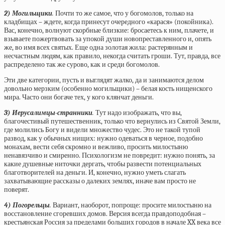
2) Могильщики
.
Почти то же самое, что у богомолов, только на
кладбищах – ждете, когда принесут очередного «карася» (покойника).
Вас, конечно, волнуют скорбные близкие: бросаетесь к ним, плачете, и
взываете пожертвовать за упокой души новопреставленного и, опять
же, во имя всех святых. Еще одна золотая жила: растерянным и
несчастным людям, как правило, некогда считать гроши. Тут, правда, все
распределено так же сурово, как и среди богомолов.
Эти две категории, пусть и выглядят жалко, да и занимаются делом
довольно мерзким (особенно могильщики) – белая кость нищенского
мира. Часто они богаче тех, у кого клянчат деньги.
3) Иерусалимцы-странники
.
Тут надо изображать, что вы,
благочестивый путешественник, только что вернулись из Святой Земли,
где молились Богу и видели множество чудес. Это не такой тупой
развод, как у обычных нищих: нужно одеваться в черное, подобно
монахам, вести себя скромно и вежливо, просить милостыню
ненавязчиво и смиренно. Психологизм не повредит: нужно понять, за
какие душевные ниточки дергать, чтобы развести потенциальных
благотворителей на деньги. И, конечно, нужно уметь слагать
захватывающие рассказы о далеких землях, иначе вам просто не
поверят.
4) Погорельцы
.
Вариант, наоборот, попроще: просите милостыню на
восстановление сгоревших домов. Версия всегда правдоподобная –
крестьянская Россия за пределами больших городов в начале XX века все