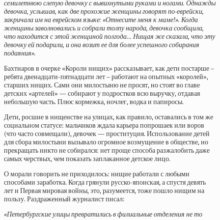
семилетнюю слепую девочку с вывихнутыми руками и ногами. Однажды
девочка, услышав, как две прохожие женщины говорят по-еврейски,
закричала им на еврейском языке: «Отнесите меня к маме!». Когда
женщины заволновались и собрали толпу народа, девочка сообщила,
что находится с этой женщиной полгода… Нищая же сказала, что эту
девочку ей подарили, и она возит ее для более успешного собирания
подаяния».
Бахтиаров в очерке «Короли нищих» рассказывает, как дети постарше –
ребята двенадцати-пятнадцати лет – работают на опытных «королей»,
старших нищих. Сами они милостыню не просят, но стоят во главе
детских «артелей» — собирают у подростков всю выручку, отдавая
небольшую часть. Плюс кормежка, ночлег, водка и папиросы.
Дети, росшие в нищенстве на улицах, как правило, оставались в том же
социальном статусе: мальчиков ждала карьера попрошаек или воров
(что часто совмещали), девочек — проституция. Использование детей
для сбора милостыни вызывало огромное возмущение в обществе, но
прекращать никто не собирался: нет проще способа разжалобить даже
самых черствых, чем показать заплаканное детское лицо.
О морали говорить не приходилось: нищие работали с любыми
способами заработка. Когда грянули русско-японская, а спустя девять
лет и Первая мировая войны, это, разумеется, тоже пошло нищим на
пользу. Раздраженный журналист
писал:
«Петербургские улицы превратились в филиальные отделения не то