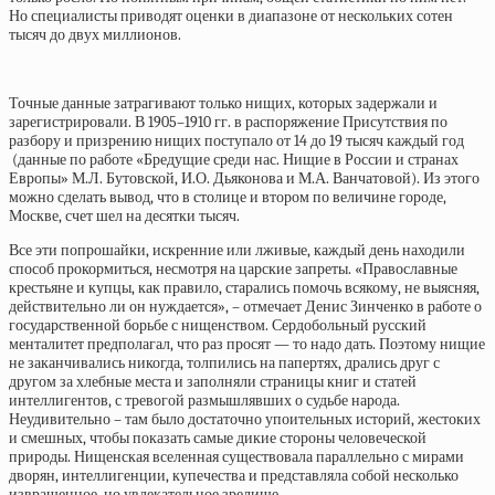
Но специалисты приводят оценки в диапазоне от нескольких сотен
тысяч до двух миллионов.
Точные данные затрагивают только нищих, которых задержали и
зарегистрировали. В 1905–1910 гг. в распоряжение Присутствия по
разбору и призрению нищих поступало от 14 до 19 тысяч каждый год
(данные по
работе
«Бредущие среди нас. Нищие в России и странах
Европы» М.Л. Бутовской, И.О. Дьяконова и М.А. Ванчатовой). Из этого
можно сделать вывод, что в столице и втором по величине городе,
Москве, счет шел на десятки тысяч.
Все эти попрошайки, искренние или лживые, каждый день находили
способ прокормиться, несмотря на царские запреты. «Православные
крестьяне и купцы, как правило, старались помочь всякому, не выясняя,
действительно ли он нуждается», – отмечает Денис Зинченко в работе о
государственной борьбе с нищенством. Сердобольный русский
менталитет предполагал, что раз просят — то надо дать. Поэтому нищие
не заканчивались никогда, толпились на папертях, дрались друг с
другом за хлебные места и заполняли страницы книг и статей
интеллигентов, с тревогой размышлявших о судьбе народа.
Неудивительно – там было достаточно упоительных историй, жестоких
и смешных, чтобы показать самые дикие стороны человеческой
природы. Нищенская вселенная существовала параллельно с мирами
дворян, интеллигенции, купечества и представляла собой несколько
извращенное, но увлекательное зрелище.