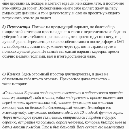
еще деревянная, пожары налетают едва ли не каждое лето, и постоянно
кто-нибудь да горит. Эффективнее найти себе коллег: жену да пару
рыдающих детишек, а то и целую толпу, и слезно просить у каждого
встречного, кто-то да подаст.
5) Переселенцы
. Похоже на предыдущий вариант, но более общо –
нищие этой категории просили денег в связи с переселением из бедных
губерний и незатейливо признавались, что просто идут по свету, ища
лучшей доли. Переселенцев стало особенно много после реформы 1861
г.: свобода есть, земли нету, живете черте где, вот и странствуете в
поисках лучшей доли. Не самый выгодный вариант карьеры: просят
обычно целыми толпами, вам в итоге достанется мало.
6) Калеки
.
Здесь огромный простор для творчества, и даже не
обязательно себе что-то отрезать. Прекрасное доказательство –
такая
история:
«Священник Бирюков неоднократно встречал в районе своего прихода
нищего, который, сидя в санях, ездил по деревням и просил милостыню
перед окнами крестьянских изб, заявляя дрожащим от волнения
голосом, что он безногий и беспомощный человек. Благодаря его
жалкому виду, ему охотно подавали где 5, где 10, а где 20 фунтов зерна.
Через некоторое время священник, отправляясь с требой в другую
деревню, встретил на большой дороге человека, который быстро шел за
двумя возами с хлебом. Это и был безногий. Весь секрет его калечества