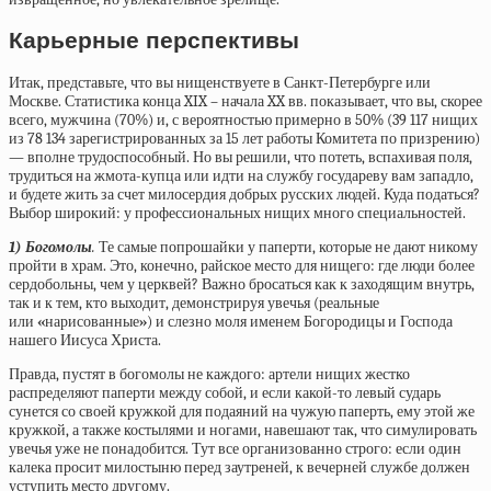
Карьерные перспективы
Итак, представьте, что вы нищенствуете в Санкт-Петербурге или
Москве. Статистика конца XIX – начала XX вв. показывает, что вы, скорее
всего, мужчина (70%) и, с вероятностью примерно в 50% (39 117 нищих
из 78 134 зарегистрированных за 15 лет работы Комитета по призрению)
— вполне трудоспособный. Но вы решили, что потеть, вспахивая поля,
трудиться на жмота-купца или идти на службу государеву вам западло,
и будете жить за счет милосердия добрых русских людей. Куда податься?
Выбор широкий: у профессиональных нищих много специальностей.
1) Богомолы
.
Те самые попрошайки у паперти, которые не дают никому
пройти в храм. Это, конечно, райское место для нищего: где люди более
сердобольны, чем у церквей? Важно бросаться как к заходящим внутрь,
так и к тем, кто выходит, демонстрируя увечья (реальные
или
«
нарисованные
»
) и слезно моля именем Богородицы и Господа
нашего Иисуса Христа.
Правда, пустят в богомолы не каждого: артели нищих жестко
распределяют паперти между собой, и если какой-то левый сударь
сунется со своей кружкой для подаяний на чужую паперть, ему этой же
кружкой, а также костылями и ногами, навешают так, что симулировать
увечья уже не понадобится. Тут все организованно строго: если один
калека просит милостыню перед заутреней, к вечерней службе должен
уступить место другому.