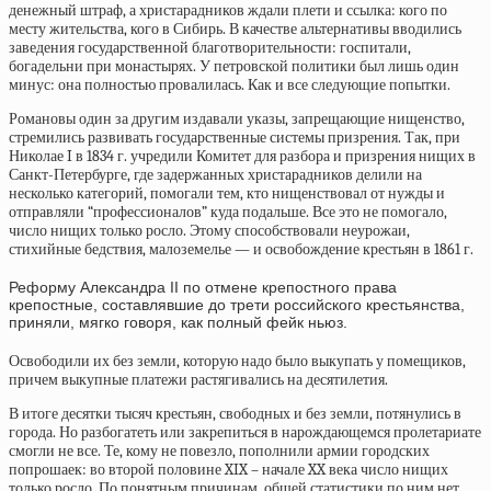
денежный штраф, а христарадников ждали плети и ссылка: кого по
месту жительства, кого в Сибирь. В качестве альтернативы вводились
заведения государственной благотворительности: госпитали,
богадельни при монастырях. У петровской политики был лишь один
минус: она полностью провалилась. Как и все следующие попытки.
Романовы один за другим издавали указы, запрещающие нищенство,
стремились развивать государственные системы призрения. Так, при
Николае I в 1834 г.
учредили
Комитет для разбора и призрения нищих в
Санкт-Петербурге, где задержанных христарадников делили на
несколько категорий, помогали тем, кто нищенствовал от нужды и
отправляли “профессионалов” куда подальше. Все это не помогало,
число нищих только росло. Этому способствовали неурожаи,
стихийные бедствия, малоземелье — и освобождение крестьян в 1861 г.
Реформу Александра II по отмене крепостного права
крепостные, составлявшие до трети российского крестьянства,
приняли, мягко говоря, как полный фейк ньюз.
Освободили их без земли, которую надо было выкупать у помещиков,
причем выкупные платежи растягивались на десятилетия.
В итоге десятки тысяч крестьян, свободных и без земли, потянулись в
города. Но разбогатеть или закрепиться в нарождающемся пролетариате
смогли не все. Те, кому не повезло, пополнили армии городских
попрошаек: во второй половине XIX – начале XX века число нищих
только росло. По понятным причинам, общей статистики по ним нет.