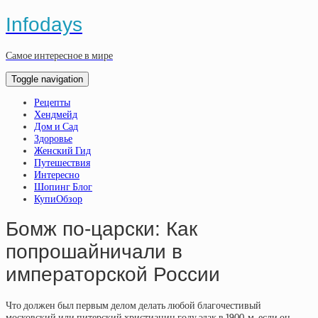
Infodays
Самое интересное в мире
Toggle navigation
Рецепты
Хендмейд
Дом и Сад
Здоровье
Женский Гид
Путешествия
Интересно
Шопинг Блог
КупиОбзор
Бомж по-царски: Как
попрошайничали в
императорской России
Что должен был первым делом делать любой благочестивый
московский или питерский христианин году эдак в 1900-м, если он