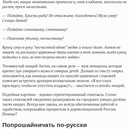
Увидя его, нищие моментально притихли и, охая и вздыхая, заголосили на
распев, прося милостыню.
— Подайте, Христа ради! Не откажите, благодетель! Муж умер!
Семеро детей!
— Подайте слепенькому, слепенькому!
— Помогите убогому, несчастному!
Купец сунул в руку “несчастной вдове” медяк и пошел далее. Антон не
зевает: он распахнул церковные двери именно в тот момент, когда купец
подходил к ним, за что получил тоже медяк»
Упомянутый нищий Антон, на самом деле — муж женщины, которая
кричит про умершего мужа и семерых детей. Дальше по тексту очерка
описывается, как команда нищих по просьбе церковных сторожей
помогает встретить архиерея колокольным звоном. «Я все глаза
проглядел, чтобы не упустить владыку!», – хвастается «слепой» нищий.
Подобные картины – хорошо отрепетированный спектакль. Сотни
таких спектаклей ежедневно разыгрывали на городских улицах десятки
тысяч нищих. Всегда вне закона, но всегда обеспеченные работой и
заработком, попрошайки процветали в дореволюционной России.
Почему?
Попрошайничать по-русски