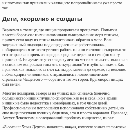
их потомки так привыкли к халяве, что попрошайничали уже просто
так.
Дети, «короли» и солдаты
Вернемся в столицу, где нищие продолжали процветать. Попытки
властей бороться с ними напоминали вычерпывание моря тазиком,
причем если воду из тазика выплескивать обратно в море. Если
задержанный подходил под определение «профессионала»,
побирающегося не от отсутствия работы или по состоянию здоровья, то
его отправляли прочь из городов в родные деревни и села (по месту
приписки). В случае отсутствия документов место жительства выясняли
в основном вопросами типа «ты откуда, холоп?» и зуботычинами. Как
правило, как только их за счет казны доставляли до «дома», те, вежливо
поблагодарив чиновников, отправлялись в новое нищенское
странствие. Чаще всего — обратно в тот же город. Круговорот нищих
был вечен.
Многие помирали, замерзая на улицах или спиваясь (конечно,
большинство нищих глушило спиртное, как не в себя), но в армии
нищих не было недостатка в новобранцах, в том числе детей.
Профессиональные попрошайки использовали собственных детей, но
еще чаще покупали чужих у бедняков, а то и просто воровали. Правовед
Август Левенстим, исследовавший проблему нищенства, писал:
«В селении Белая Церковь появилась нищая, которая возила на тележке