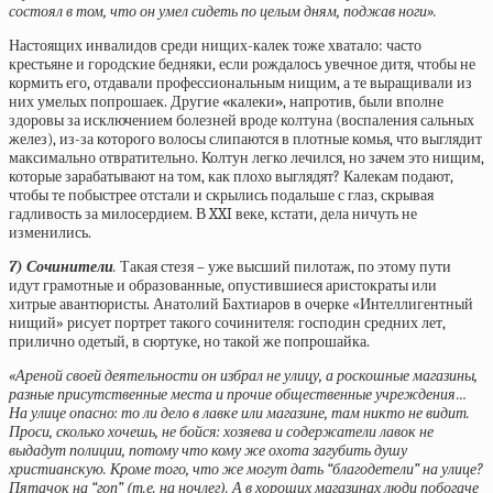
состоял в том, что он умел сидеть по целым дням, поджав ноги».
Настоящих инвалидов среди нищих-калек тоже хватало: часто
крестьяне и городские бедняки, если рождалось увечное дитя, чтобы не
кормить его, отдавали профессиональным нищим, а те выращивали из
них умелых попрошаек. Другие
«
калеки
»
, напротив, были вполне
здоровы за исключением болезней вроде колтуна (воспаления сальных
желез), из-за которого волосы слипаются в плотные комья, что выглядит
максимально отвратительно. Колтун легко лечился, но зачем это нищим,
которые зарабатывают на том, как плохо выглядят? Калекам подают,
чтобы те побыстрее отстали и скрылись подальше с глаз, скрывая
гадливость за милосердием. В XXI веке, кстати, дела ничуть не
изменились.
7) Сочинители
.
Такая стезя – уже высший пилотаж, по этому пути
идут грамотные и образованные, опустившиеся аристократы или
хитрые авантюристы. Анатолий Бахтиаров в
очерке
«Интеллигентный
нищий» рисует портрет такого сочинителя: господин средних лет,
прилично одетый, в сюртуке, но такой же попрошайка.
«Ареной своей деятельности он избрал не улицу, а роскошные магазины,
разные присутственные места и прочие общественные учреждения…
На улице опасно: то ли дело в лавке или магазине, там никто не видит.
Проси, сколько хочешь, не бойся: хозяева и содержатели лавок не
выдадут полиции, потому что кому же охота загубить душу
христианскую. Кроме того, что же могут дать “благодетели” на улице?
Пятачок на “гоп” (т.е. на ночлег). А в хороших магазинах люди побогаче