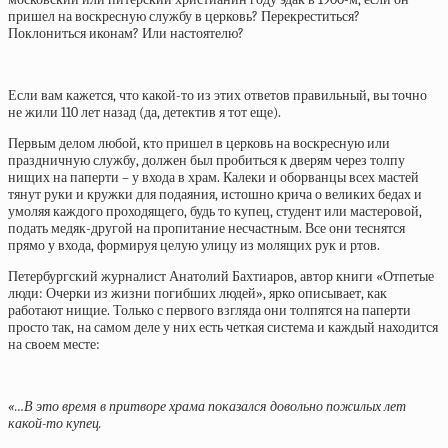
пришел на воскресную службу в церковь? Перекреститься?
Поклониться иконам? Или настоятелю?
Если вам кажется, что какой-то из этих ответов правильный, вы точно
не жили 110 лет назад (да, детектив я тот еще).
Первым делом любой, кто пришел в церковь на воскресную или
праздничную службу, должен был пробиться к дверям через толпу
нищих на паперти – у входа в храм. Калеки и оборванцы всех мастей
тянут руки и кружки для подаяния, истошно крича о великих бедах и
умоляя каждого проходящего, будь то купец, студент или мастеровой,
подать медяк-другой на пропитание несчастным. Все они теснятся
прямо у входа, формируя целую улицу из молящих рук и ртов.
Петербургский журналист Анатолий Бахтиаров, автор
книги
«Отпетые
люди: Очерки из жизни погибших людей», ярко описывает, как
работают нищие. Только с первого взгляда они толпятся на паперти
просто так, на самом деле у них есть четкая система и каждый находится
на своем месте:
«…В это время в притворе храма показался довольно пожилых лет
какой-то купец.