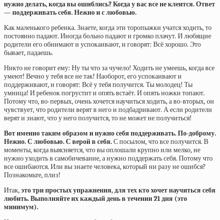
нужно делать, когда вы ошиблись? Когда у вас все не клеится. Ответ
— поддерживать себя. Нежно и с любовью.
Как маленького ребенка. Знаете, когда эти торопыжки учатся ходить, то
постоянно падают. Иногда больно падают и громко плачут. И любящие
родители его обнимают и успокаивают, и говорят: Всё хорошо. Это
бывает, падаешь.
Никто не говорит ему: Ну ты что за чучело! Ходить не умеешь, когда все
умеют! Вечно у тебя все не так! Наоборот, его успокаивают и
поддерживают, и говорят: Всё у тебя получится. Ты молодец! Ты
умница! И ребенок погрустит и опять встаёт. И опять ножки топают.
Потому что, во-первых, очень хочется научиться ходить, а во-вторых, он
чувствует, что родители верят в него и подбадривают. А если родители
верят и знают, что у него получится, то не может не получиться!
Вот именно таким образом и нужно себя поддерживать. По-доброму.
Нежно. С любовью. С верой в себя.
С посылом, что все получится. В
моменты, когда выясняется, что вы оплошали крупно или мелко, не
нужно уходить в самобичевание, а нужно поддержать себя. Потому что
все ошибаются. Или вы знаете человека, который ни разу не ошибся?
Познакомьте, плиз!
Итак,
это три простых упражнения, для тех кто хочет научиться себя
любить. Выполняйте их каждый день в течении 21 дня (это
минимум).