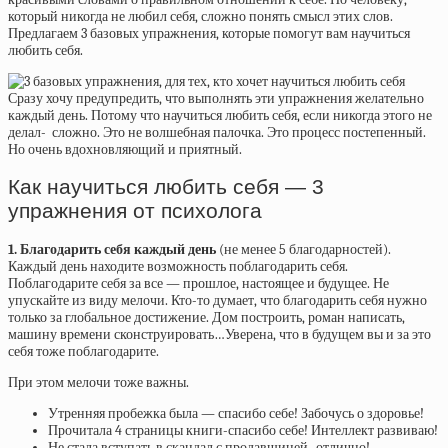
который никогда не любил себя, сложно понять смысл этих слов.
Предлагаем 3 базовых упражнения, которые помогут вам научиться
любить себя.
Сразу хочу предупредить, что выполнять эти упражнения желательно
каждый день. Потому что научиться любить себя, если никогда этого не
делал- сложно. Это не волшебная палочка. Это процесс постепенный.
Но очень вдохновляющий и приятный.
Как научиться любить себя — 3
упражнения от психолога
1. Благодарить себя каждый день
(не менее 5 благодарностей).
Каждый день находите возможность поблагодарить себя.
Поблагодарите себя за все — прошлое, настоящее и будущее. Не
упускайте из виду мелочи. Кто-то думает, что благодарить себя нужно
только за глобальное достижение. Дом построить, роман написать,
машину времени сконструировать…Уверена, что в будущем вы и за это
себя тоже поблагодарите.
При этом мелочи тоже важны.
Утренняя пробежка была — спасибо себе! Забочусь о здоровье!
Прочитала 4 страницы книги-спасибо себе! Интеллект развиваю!
Не стала вступать в скандал с продавщицей- отлично!