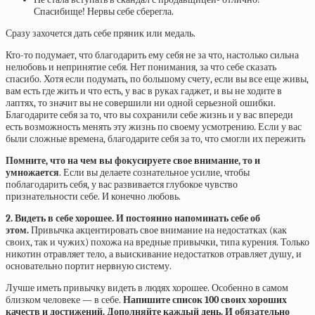
Спасибище! Нервы себе сберегла.
Сразу захочется дать себе пряник или медаль.
Кто-то подумает, что благодарить ему себя не за что, настолько сильна
нелюбовь и непринятие себя. Нет понимания, за что себе сказать
спасибо. Хотя если подумать, по большому счету, если вы все еще живы,
вам есть где жить и что есть, у вас в руках гаджет, и вы не ходите в
лаптях, то значит вы не совершили ни одной серьезной ошибки.
Благодарите себя за то, что вы сохранили себе жизнь и у вас впереди
есть возможность менять эту жизнь по своему усмотрению. Если у вас
были сложные времена, благодарите себя за то, что смогли их пережить
Помните, что на чем вы фокусируете свое внимание, то и
умножается
. Если вы делаете сознательное усилие, чтобы
поблагодарить себя, у вас развивается глубокое чувство
признательности себе. И конечно
любовь.
2. Видеть в себе хорошее. И постоянно напоминать себе об
этом.
Привычка акцентировать свое внимание на недостатках (как
своих, так и чужих) похожа на вредные привычки, типа курения. Только
никотин отравляет тело, а выискивание недостатков отравляет душу, и
основательно портит нервную систему.
Лучше иметь привычку видеть в людях хорошее. Особенно в самом
близком человеке — в себе.
Напишите список 100 своих хороших
качеств и достижений. Дополняйте каждый день. И обязательно