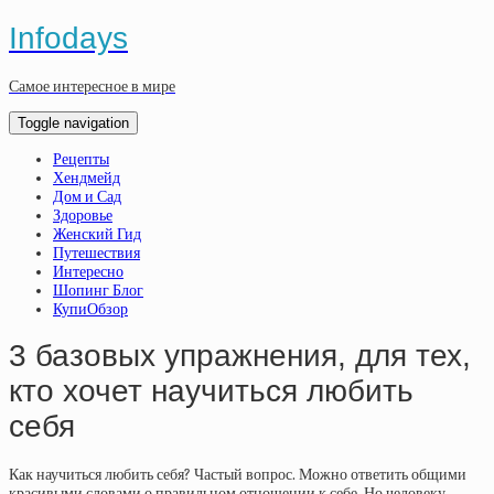
Infodays
Самое интересное в мире
Toggle navigation
Рецепты
Хендмейд
Дом и Сад
Здоровье
Женский Гид
Путешествия
Интересно
Шопинг Блог
КупиОбзор
3 базовых упражнения, для тех,
кто хочет научиться любить
себя
Как научиться любить себя? Частый вопрос. Можно ответить общими
красивыми словами о правильном отношении к себе. Но человеку,