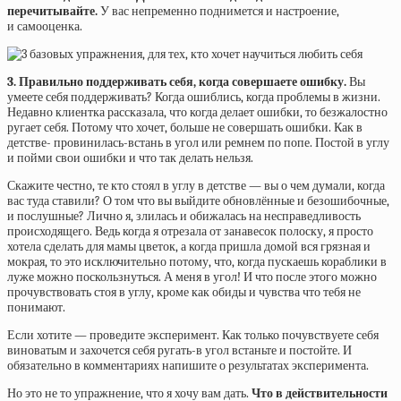
перечитывайте.
У вас непременно поднимется и настроение,
и
самооценка.
3. Правильно поддерживать себя, когда совершаете ошибку.
Вы
умеете себя поддерживать? Когда ошиблись, когда проблемы в жизни.
Недавно клиентка рассказала, что когда делает ошибки, то безжалостно
ругает себя. Потому что хочет, больше не совершать ошибки. Как в
детстве- провинилась-встань в угол или ремнем по попе. Постой в углу
и пойми свои ошибки и что так делать нельзя.
Скажите честно, те кто стоял в углу в детстве — вы о чем думали, когда
вас туда ставили? О том что вы выйдите обновлённые и безошибочные,
и послушные? Лично я, злилась и обижалась на несправедливость
происходящего. Ведь когда я отрезала от занавесок полоску, я просто
хотела сделать для мамы цветок, а когда пришла домой вся грязная и
мокрая, то это исключительно потому, что, когда пускаешь кораблики в
луже можно поскользнуться. А меня в угол! И что после этого можно
прочувствовать стоя в углу, кроме как обиды и чувства что тебя не
понимают.
Если хотите — проведите эксперимент. Как только почувствуете себя
виноватым и захочется себя ругать-в угол встаньте и постойте. И
обязательно в комментариях напишите о результатах эксперимента.
Но это не то упражнение, что я хочу вам дать.
Что в действительности