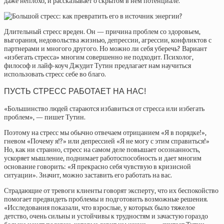
даже неплохо, и рассказывает о скрытом в нем потенциале.
Длительный стресс вреден. Он — причина проблем со здоровьем,
выгорания, недовольства жизнью, депрессии, агрессии, конфликтов с
партнерами и многого другого. Но можно ли себя уберечь? Вариант
«избегать стресса» многим совершенно не подходит. Психолог,
философ и лайф-коуч Джудит Тутин предлагает нам научиться
использовать стресс себе во благо.
ПУСТЬ СТРЕСС РАБОТАЕТ НА НАС!
«Большинство людей стараются избавиться от стресса или избегать
проблем», — пишет Тутин.
Поэтому на стресс мы обычно отвечаем отрицанием «Я в порядке!»,
гневом «Почему я!?» или депрессией «Я не могу с этим справиться!»
Но, как ни странно, стресс на самом деле повышает осознанность,
ускоряет мышление, поднимает работоспособность и дает многим
основание говорить: «Я прекрасно себя чувствую в кризисной
ситуации». Значит, можно заставить его работать на вас.
Страдающие от тревоги клиенты говорят эксперту, что их беспокойство
помогает предвидеть проблемы и подготовить возможные решения.
«Исследования показали, что взрослые, у которых было тяжелое
детство, очень сильны и устойчивы к трудностям и зачастую гораздо