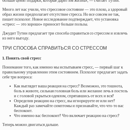
больше ценят подарки, которые дарит им жизнь», — считает Тутин.
Много лет нас учили, что стрессовое состояние — это плохо, а здоровый
образ жизни предполагает отсутствие стресса. Но все совсем не так,
пишет психолог. Новое исследование подтверждает, что установка
«стресс — это хорошо» приносит больше пользы.
Джудит Тутин предлагает три способа справиться со стрессом и извлечь
из него выгоду.
ТРИ СПОСОБА СПРАВИТЬСЯ СО СТРЕССОМ
1. Понять свой стресс
Понимание того, как именно мы испытываем стресс, — первый шаг к
правильному управлению этим состоянием. Психолог предлагает задать
себе три вопроса:
Как выглядит ваша реакция на стресс? Возможно, это тошнота,
боль в животе, сильная головная боль или желание лечь в постель
и с головой укрыться одеялом, спрятавшись от всех и вся?
Определив реакцию на стресс, вы игнорируете ее или нет?
Каждый раз замечайте симптомы и признавайте, что что-то вас
беспокоит.
Что именно вас беспокоит? Что включает реакцию на стресс?
Теперь можно двигаться дальше.