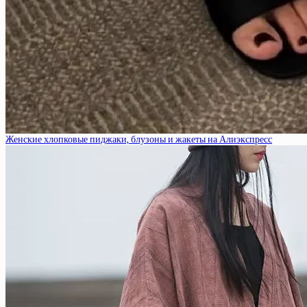
Женские хлопковые пиджаки, блузоны и жакеты на Алиэкспресс