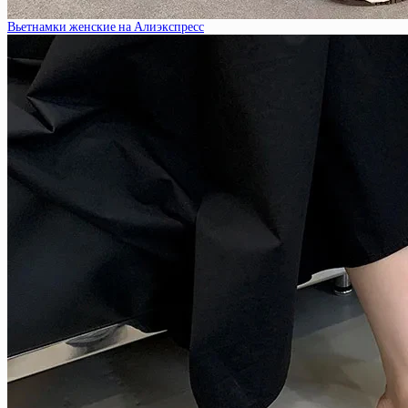
Вьетнамки женские на Алиэкспресс