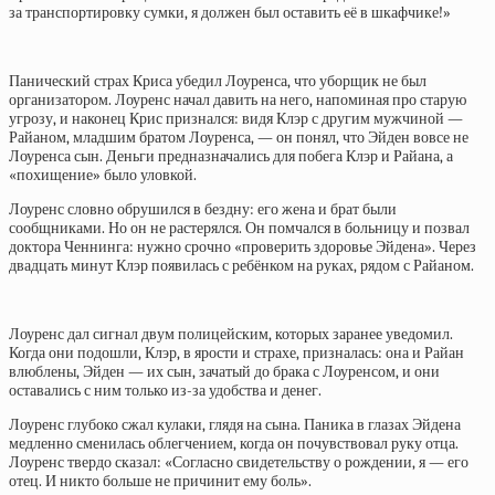
за транспортировку сумки, я должен был оставить её в шкафчике!»
Панический страх Криса убедил Лоуренса, что уборщик не был
организатором. Лоуренс начал давить на него, напоминая про старую
угрозу, и наконец Крис признался: видя Клэр с другим мужчиной —
Райаном, младшим братом Лоуренса, — он понял, что Эйден вовсе не
Лоуренса сын. Деньги предназначались для побега Клэр и Райана, а
«похищение» было уловкой.
Лоуренс словно обрушился в бездну: его жена и брат были
сообщниками. Но он не растерялся. Он помчался в больницу и позвал
доктора Ченнинга: нужно срочно «проверить здоровье Эйдена». Через
двадцать минут Клэр появилась с ребёнком на руках, рядом с Райаном.
Лоуренс дал сигнал двум полицейским, которых заранее уведомил.
Когда они подошли, Клэр, в ярости и страхе, призналась: она и Райан
влюблены, Эйден — их сын, зачатый до брака с Лоуренсом, и они
оставались с ним только из-за удобства и денег.
Лоуренс глубоко сжал кулаки, глядя на сына. Паника в глазах Эйдена
медленно сменилась облегчением, когда он почувствовал руку отца.
Лоуренс твердо сказал: «Согласно свидетельству о рождении, я — его
отец. И никто больше не причинит ему боль».