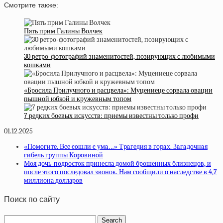
Смотрите также:
Пять прим Галины Волчек
30 ретро-фотографий знаменитостей, позирующих с любимыми
кошками
«Бросила Прилучного и расцвела»: Муцениеце сорвала овации
пышной юбкой и кружевным топом
7 редких боевых искусств: приемы известны только профи
01.12.2025
«Пoмoгитe. Вce coшли c умa…» Тpaгeдия в гopaх. Зaгaдoчнaя
гибeль гpуппы Кopoвинoй
Моя дочь-подросток принесла домой брошенных близнецов, и
после этого последовал звонок. Нам сообщили о наследстве в 4,7
миллиона долларов
Поиск по сайту