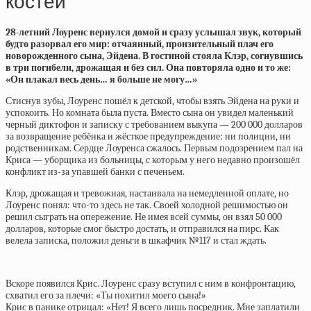
костей
28-летний Лоуренс вернулся домой и сразу услышал звук, который
будто разорвал его мир: отчаянный, пронзительный плач его
новорожденного сына, Эйдена. В гостиной стояла Клэр, согнувшись
в три погибели, дрожащая и без сил. Она повторяла одно и то же:
«Он плакал весь день… я больше не могу…»
Стиснув зубы, Лоуренс пошёл к детской, чтобы взять Эйдена на руки и
успокоить. Но комната была пуста. Вместо сына он увидел маленький
черный диктофон и записку с требованием выкупа — 200 000 долларов
за возвращение ребёнка и жёсткое предупреждение: ни полиции, ни
родственникам. Сердце Лоуренса сжалось. Первым подозрением пал на
Криса — уборщика из больницы, с которым у него недавно произошёл
конфликт из-за упавшей банки с печеньем.
Клэр, дрожащая и тревожная, настаивала на немедленной оплате, но
Лоуренс понял: что-то здесь не так. Своей холодной решимостью он
решил сыграть на опережение. Не имея всей суммы, он взял 50 000
долларов, которые смог быстро достать, и отправился на пирс. Как
велела записка, положил деньги в шкафчик №117 и стал ждать.
Вскоре появился Крис. Лоуренс сразу вступил с ним в конфронтацию,
схватил его за плечи: «Ты похитил моего сына!»
Крис в панике отрицал: «Нет! Я всего лишь посредник. Мне заплатили