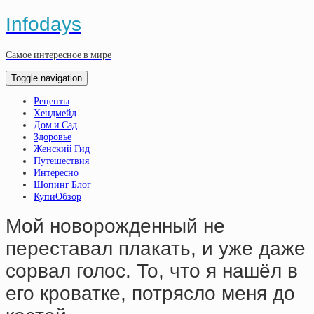
Infodays
Самое интересное в мире
Toggle navigation
Рецепты
Хендмейд
Дом и Сад
Здоровье
Женский Гид
Путешествия
Интересно
Шопинг Блог
КупиОбзор
Мой новорожденный не
переставал плакать, и уже даже
сорвал голос. То, что я нашёл в
его кроватке, потрясло меня до