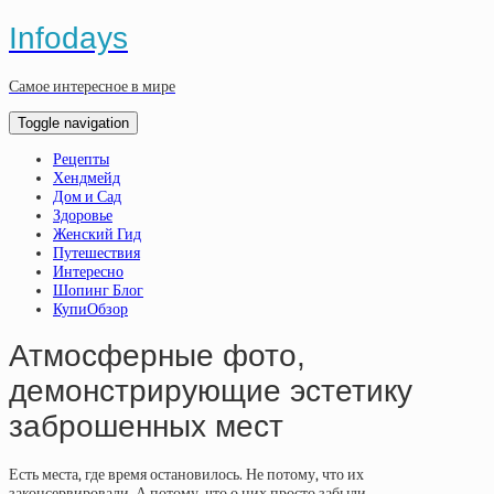
Infodays
Самое интересное в мире
Toggle navigation
Рецепты
Хендмейд
Дом и Сад
Здоровье
Женский Гид
Путешествия
Интересно
Шопинг Блог
КупиОбзор
Атмосферные фото,
демонстрирующие эстетику
заброшенных мест
Есть места, где время остановилось. Не потому, что их
законсервировали. А потому, что о них просто забыли.