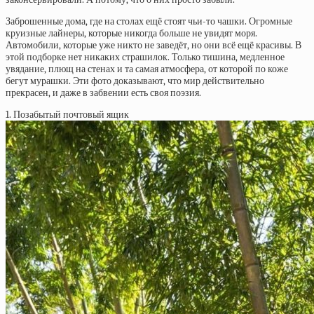
Заброшенные дома, где на столах ещё стоят чьи-то чашки. Огромные
круизные лайнеры, которые никогда больше не увидят моря.
Автомобили, которые уже никто не заведёт, но они всё ещё красивы. В
этой подборке нет никаких страшилок. Только тишина, медленное
увядание, плющ на стенах и та самая атмосфера, от которой по коже
бегут мурашки. Эти фото доказывают, что мир действительно
прекрасен, и даже в забвении есть своя поэзия.
1. Позабытый почтовый ящик