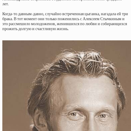
лет.
Когда-то давным-давно, случайно встреченная цыганка, нагадала ей три
брака. В тот момент они только поженились с Алексеем Стычкиным и
это рассмешило молодоженов, женившихся по любви и собирающихся
прожить долгую и счастливую жизнь.