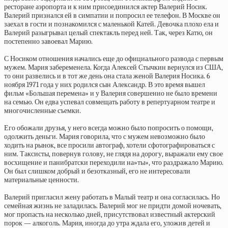
ресторане аэропорта и к ним присоединился актер Валерий Носик.
Валерий признался ей в симпатии и попросил ее телефон. В Москве он
заехал в гости и познакомился с маленькой Катей. Девочка плохо ела и
Валерий разыгрывал целый спектакль перед ней. Так, через Катю, он
постепенно завоевал Марию.
С Носиком отношения начались еще до официального развода с первым
мужем. Мария забеременела. Когда Алексей Стычкин вернулся из США,
то они развелись и в тот же день она стала женой Валерия Носика. 6
ноября 1971 года у них родился сын Александр. В это время вышел
фильм «Большая перемена» и у Валерия совершенно не было времени
на семью. Он едва успевал совмещать работу в репертуарном театре и
многочисленные съемки.
Его обожали друзья, у него всегда можно было попросить о помощи,
одолжить деньги. Мария говорила, что с мужем невозможно было
ходить на рынок, все просили автограф, хотели сфотографироваться с
ним. Таксисты, повернув голову, не глядя на дорогу, выражали ему свое
восхищение и панибратски переходили на»ты», что раздражало Марию.
Он был слишком добрый и безотказный, его не интересовали
материальные ценности.
Валерий пригласил жену работать в Малый театр и она согласилась. Но
семейная жизнь не заладилась. Валерий мог не придти домой ночевать,
мог пропасть на несколько дней, присутствовал известный актерский
порок — алкоголь. Мария, иногда до утра ждала его, уложив детей и