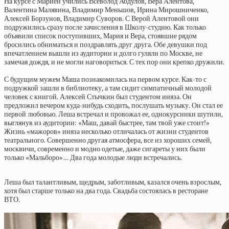
На курсе с Марией учились Всеволод Абдулов, Вера Алентова,
Валентина Малявина, Владимир Меньшов, Ирина Мирошниченко,
Алексей Борзунов, Владимир Суворов. С Верой Алентовой они
подружились сразу после зачисления в Школу-студию. Как только
объявили список поступивших, Мария и Вера, стоявшие рядом
бросились обниматься и поздравлять друг друга. Обе девушки под
впечатлением вышли из аудитории и долго гуляли по Москве, не
замечая дождя, и не могли наговориться. С тех пор они крепко дружили.
С будущим мужем Маша познакомилась на первом курсе. Как-то с
подружкой зашли в библиотеку, а там сидит симпатичный молодой
человек с книгой. Алексей Стычкин был студентом иняза. Он
предложил вечером куда-нибудь сходить, послушать музыку. Он стал ее
первой любовью. Леша встречал и провожал ее, однокурсники шутили,
выглянув из аудитории: «Маш, давай быстрее, там твой уже стоит!»
Жизнь «мажоров» иняза несколько отличалась от жизни студентов
театрального. Совершенно другая атмосфера, все из хороших семей,
москвичи, современно и модно одетые, даже сигареты у них были
только «Мальборо»… Два года молодые люди встречались.
Леша был талантливым, щедрым, заботливым, казался очень взрослым,
хотя был старше только на два года. Свадьба состоялась в ресторане
ВТО.