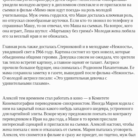
увидели молодую актрису в дипломном спектакле и ее пригласили на
съемки в фильм «Мимо окон идут поезда» на роль молодой
учительницы. Муж очень гордился, что Маше досталась ключевая роль,
но отпускал своеобразные шуточки. Если кто-то звонил по телефону и
спрашивал Машу, то он отвечал, что Маша на съемках. На вопрос, кого
она играет, Леша шутил: «Мартышку без грима!» Молодая жена любила
его за веселый нрав и не обижалась.
Главная роль также досталась Стерниковой и в мелодраме «Нежность»,
увидевшей свет в 1966 году. Картина состоит из трех новелл, которые
объединены общими героями. Девушка совсем не ожидала, что зрители
так тепло встретят картину, а главное оценят ее талант. Актрисе
прочили большое будущее, она снималась с Родионом Нахапетовым. Ее
мама сохранила заметку в газете, вышедшей после фильма «Нежность».
О молодой актрисе писали: «Это удивительная девочка с
удивительными глазами».
Алексей тем временем стал работать в кино — в Комитете
Кинематографии переводчиком-синхронистом. Иногда Мария ходила с
ним на закрытый показ какого нибудь западного шедевра, устроенного
для партийной элиты. Вскоре мужу предложили поехать по контракту
переводчиком в Иран на два года, а Маше в то время прислали
интересный сценарий и пригласили на съемки. Алексей настоял, чтобы
жена поехала с ним и отказалась от съемок. Мария пыталась уговорить
Алексея, что снимется в фильме и сразу же приедет, но тщетно, муж был