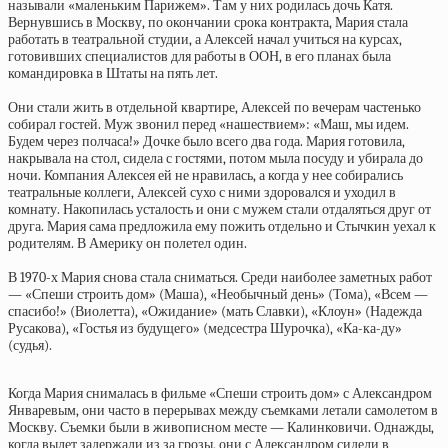
называли «маленьким Парижем». Там у них родилась дочь Катя.
Вернувшись в Москву, по окончании срока контракта, Мария стала
работать в театральной студии, а Алексей начал учиться на курсах,
готовивших специалистов для работы в ООН, в его планах была
командировка в Штаты на пять лет.
Они стали жить в отдельной квартире, Алексей по вечерам частенько
собирал гостей. Муж звонил перед «нашествием»: «Маш, мы идем.
Будем через полчаса!» Дочке было всего два года. Мария готовила,
накрывала на стол, сидела с гостями, потом мыла посуду и убирала до
ночи. Компания Алексея ей не нравилась, а когда у нее собирались
театральные коллеги, Алексей сухо с ними здоровался и уходил в
комнату. Накопилась усталость и они с мужем стали отдаляться друг от
друга. Мария сама предложила ему пожить отдельно и Стычкин уехал к
родителям. В Америку он полетел один.
В 1970-х Мария снова стала сниматься. Среди наиболее заметных работ
— «Спеши строить дом» (Маша), «Необычный день» (Тома), «Всем —
спасибо!» (Виолетта), «Ожидание» (мать Славки), «Клоун» (Надежда
Русакова), «Гостья из будущего» (медсестра Шурочка), «Ка-ка-ду»
(судья).
Когда Мария снималась в фильме «Спеши строить дом» с Александром
Январевым, они часто в перерывах между съемками летали самолетом в
Москву. Съемки были в живописном месте — Калинковичи. Однажды,
когда вылет задержали из за грозы, они с Александром сидели в