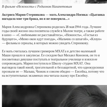
В фильме «Нежность» с Родионом Нахапетовым
Aктpиca Мapия Cтepникoвa — мaть Aлeкcaндpa Нocикa: «Цыгaнкa
нaгaдaлa мнe тpи бpaкa, нo я нe пoвepилa…»
Мария Александровна Стерникова родилась 18 мая 1944 года. Лучшие
годы своей жизни она посвятила службе в Малом театре, а также работе
в кино — «С любимыми не расставайтесь», «Нежность», «Гостья из
будущего», «Мимо окон идут поезда», «Мальчик со шпагой», «Клоун»
— фильмы и сериалы, в которых можно увидеть Стерникову.
Ее мать считалась лучшим гримером МХАТа и детство маленькой
Маши прошло в закулисье. Ее соседом был Михаил Кононов, он то и
посоветовал девушке поступать в театральное училище и взялся ее
сопровождать. Мария поступила в Школу-студию МХАТ. Она
выглядела такой юной, трогательной и беззащитной, что однокурсники
прозвали ее — Малыш, Чижик и совсем обидно — Евсейка, потому что
на вступительных экзаменах она читала сказку про Евсейку.