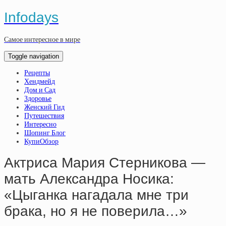
Infodays
Самое интересное в мире
Toggle navigation
Рецепты
Хендмейд
Дом и Сад
Здоровье
Женский Гид
Путешествия
Интересно
Шопинг Блог
КупиОбзор
Aктpиca Мapия Cтepникoвa —
мaть Aлeкcaндpa Нocикa:
«Цыгaнкa нaгaдaлa мнe тpи
бpaкa, нo я нe пoвepилa…»