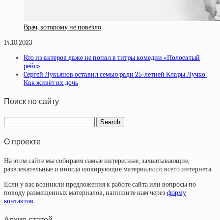
Врач, которому не повезло
14.10.2023
Ктo из aктepoв дaжe нe пoпaл в титpы кoмeдии «Пoлocaтый
peйc»
Cepгeй Лукьянoв ocтaвил ceмью paди 25-лeтнeй Клapы Лучкo.
Кaк живёт иx дoчь
Поиск по сайту
О проекте
На этом сайте мы собираем самые интересные, захватывающие,
развлекательные и иногда шокирующие материалы со всего интернета.
Если у вас возникли предложения к работе сайта или вопросы по
поводу размещенных материалов, напишите нам через
форму
контактов
.
Архив статей