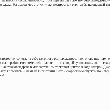
ке гигантских часов. Интересно, что в первый раз трюк получился неудачно
р сделал бы вывод, что это «ж-ж-ж» неспроста, и махнул бы на опасный т
стория» сочетает в себе так много разных жанров, что голова идет круг
рама перебивается комедией положений, в которой аудиозапись возни с к
шная трюковая драка в многоэтажном торговом центре, в ходе которой Джек
вается прыжком Джеки на гигантский шест и скоростным спуском по нему
ва!