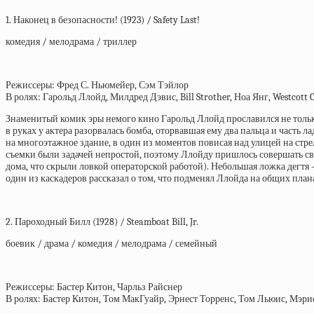
1. Наконец в безопасности! (1923) / Safety Last!
комедия / мелодрама / триллер
Режиссеры: Фред С. Ньюмейер, Сэм Тэйлор
В ролях: Гарольд Ллойд, Милдред Дэвис, Bill Strother, Ноа Янг, Westcott 
Знаменитый комик эры немого кино Гарольд Ллойд прославился не тольк
в руках у актера разорвалась бомба, оторвавшая ему два пальца и часть 
на многоэтажное здание, в один из моментов повисая над улицей на стр
съемки были задачей непростой, поэтому Ллойду пришлось совершать св
дома, что скрыли ловкой операторской работой). Небольшая ложка дегтя 
один из каскадеров рассказал о том, что подменял Ллойда на общих план
2. Пароходный Билл (1928) / Steamboat Bill, Jr.
боевик / драма / комедия / мелодрама / семейный
Режиссеры: Бастер Китон, Чарльз Райснер
В ролях: Бастер Китон, Том МакГуайр, Эрнест Торренс, Том Льюис, Мэр