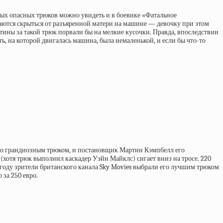
ых опасных трюков можно увидеть и в боевике «Фатальное
аются скрыться от разъяренной матери на машине — девочку при этом
тины за такой трюк порвали бы на мелкие кусочки. Правда, впоследствии
ть, на которой двигалась машина, была немаленькой, и если бы что-то
м-то грандиозным трюком, и постановщик Мартин Кэмпбелл его
хотя трюк выполнил каскадер Уэйн Майклс) сигает вниз на тросе. 220
2 году зрители британского канала Sky Movies выбрали его лучшим трюком
за 250 евро.