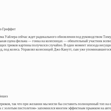
ью Гриффит
яма Уайлера сейчас ждет радикального обновления под руководством Тимур
ральная сцена фильма — гонка на колесницах — обязательный участник все
ющих трюков картины получился случайно. В один момент эпизода несущи
ред, под колеса. Управлял колесницей Джо Канутт, сын уже упоминавшегос
йешез
юков, так что при желании мы могли бы составить полноценный топ на о
 с золотым пистолетом» запомнился многим эффектным прыжком на автом