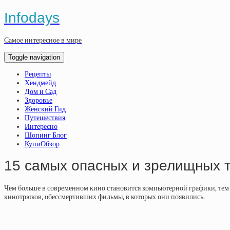
Infodays
Самое интересное в мире
Toggle navigation
Рецепты
Хендмейд
Дом и Сад
Здоровье
Женский Гид
Путешествия
Интересно
Шопинг Блог
КупиОбзор
15 самых опасных и зрелищных т
Чем больше в современном кино становится компьютерной графики, тем 
кинотрюков, обессмертивших фильмы, в которых они появились.