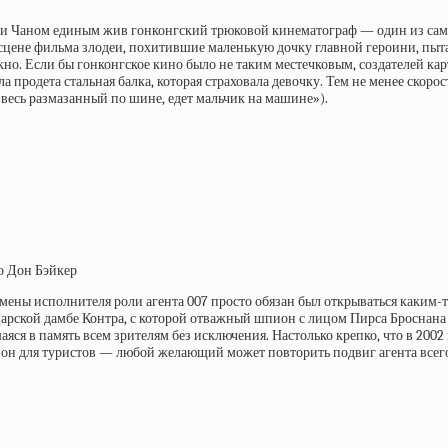
ки Чаном единым жив гонконгский трюковой кинематограф — один из сам
 сцене фильма злодеи, похитившие маленькую дочку главной героини, пыт
но. Если бы гонконгское кино было не таким местечковым, создателей кар
 продета стальная балка, которая страховала девочку. Тем не менее скорос
весь размазанный по шине, едет мальчик на машине»).
о Дон Бэйкер
 смены исполнителя роли агента 007 просто обязан был открываться каки
рской дамбе Контра, с которой отважный шпион с лицом Пирса Броснана (
яся в память всем зрителям без исключения. Настолько крепко, что в 200
он для туристов — любой желающий может повторить подвиг агента всего 