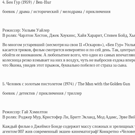
4. Бен Гур (1959) / Ben-Hur
боевик / драма / исторический / мелодрама / приключения
Режиссер: Уильям Уайлер
В ролях: Чарлтон Хестон, Джек Хоукинс, Хайя Харарит, Стивен Бойд, Х
Во многом устаревший (несмотря на свои 11 «Оскаров»), «Бен Гур» Уиль
касается трюков, фильм смотрится невероятно и по сей день. Так, цент
обойти ее вниманием. А любопытнее всего, что один из самых впечатля
колесница резко взмывает на них в воздух, чуть не выбросив ездока впе
что Якима, увидев этот прыжок, буквально побелел от страха за сына.
5. Человек с золотым пистолетом (1974) / The Man with the Golden Gun
боевик / детектив / приключения / триллер
Режиссер: Гай Хэмилтон
В ролях: Роджер Мур, Кристофер Ли, Бритт Экланд, Мод Адамс, Эрве Ви
Каждый фильм о Джеймсе Бонде содержит массу сложных и зрелищных тр
агентом 007 жив современный экшен-кинематограф! Конкретно «Человек