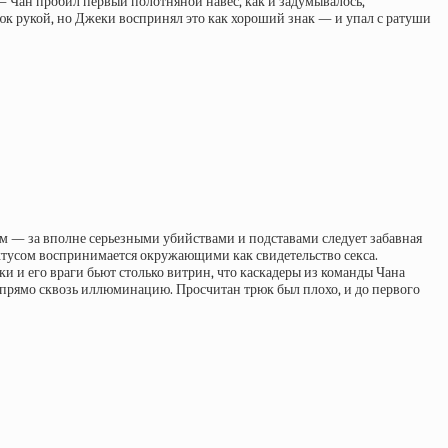
 — Чан пробил первый полотняной навес, как и задумывалось,
рюк рукой, но Джеки воспринял это как хороший знак — и упал с ратуши
ом — за вполне серьезными убийствами и подставами следует забавная
актусом воспринимается окружающими как свидетельство секса.
и и его враги бьют столько витрин, что каскадеры из команды Чана
 прямо сквозь иллюминацию. Просчитан трюк был плохо, и до первого