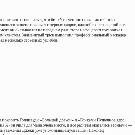
остаточно оговориться, что без «Утраченного ковчега» и Стивена
вающего экшена покоряет с первых кадров, каждой экшен-сценой все
ент он оказывается на переднем радиаторе несущегося грузовика и,
своим хлыстом. Знаменитый трюк выполнил профессиональный каскадер
тал несколько серьезных ушибов.
тка покорить Голливуд с «Большой дракой» и «Гонками Пушечное ядро»
ия А» значила для Чана очень много, и все расчеты оказались верными —
ань уважения Джеки уже упоминавшемуся выше «Наконец