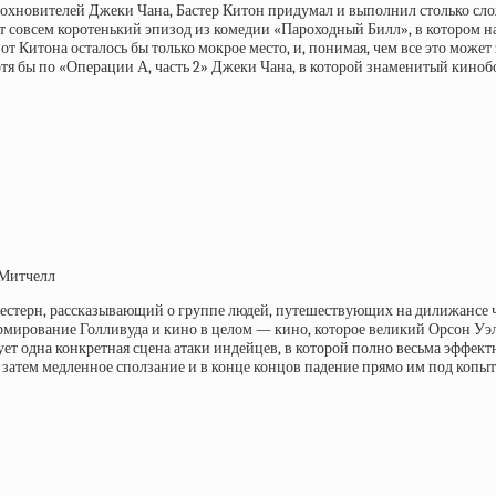
охновителей Джеки Чана, Бастер Китон придумал и выполнил столько слож
 совсем коротенький эпизод из комедии «Пароходный Билл», в котором на
т Китона осталось бы только мокрое место, и, понимая, чем все это может
отя бы по «Операции А, часть 2» Джеки Чана, в которой знаменитый кино
 Митчелл
естерн, рассказывающий о группе людей, путешествующих на дилижансе
мирование Голливуда и кино в целом — кино, которое великий Орсон Уэлл
есует одна конкретная сцена атаки индейцев, в которой полно весьма эффе
 затем медленное сползание и в конце концов падение прямо им под копыт