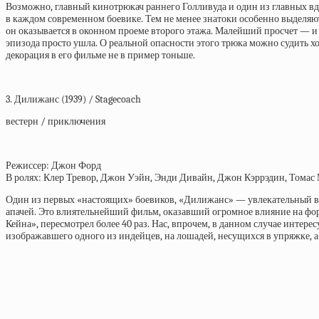
Возможно, главный кинотрюкач раннего Голливуда и один из главных вд
в каждом современном боевике. Тем не менее знатоки особенно выделяют
он оказывается в оконном проеме второго этажа. Малейший просчет — и о
эпизода просто ушла. О реальной опасности этого трюка можно судить х
декорация в его фильме не в пример тоньше.
3. Дилижанс (1939) / Stagecoach
вестерн / приключения
Режиссер: Джон Форд
В ролях: Клер Тревор, Джон Уэйн, Энди Дивайн, Джон Кэррэдин, Томас
Один из первых «настоящих» боевиков, «Дилижанс» — увлекательный в
апачей. Это влиятельнейший фильм, оказавший огромное влияние на фор
Кейна», пересмотрел более 40 раз. Нас, впрочем, в данном случае интер
изображавшего одного из индейцев, на лошадей, несущихся в упряжке, а