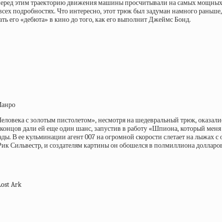
 перед этим траекторию движения машины просчитывали на самых мощных 
всех подробностях. Что интересно, этот трюк был задуман намного раньше
ть его «дебюта» в кино до того, как его выполнит Джеймс Бонд.
Манро
ловека с золотым пистолетом», несмотря на шедевральный трюк, оказали
нце концов дали ей еще один шанс, запустив в работу «Шпиона, который 
ды. В ее кульминации агент 007 на огромной скорости слетает на лыжах с
ик Сильвестр, и создателям картины он обошелся в полмиллиона долларов 
Lost Ark