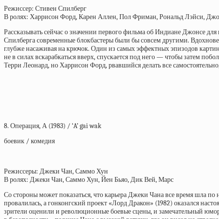
Режиссер: Стивен Спилберг
В ролях: Харрисон Форд, Карен Аллен, Пол Фриман, Рональд Лэйси, Дж
Рассказывать сейчас о значении первого фильма об Индиане Джонсе для в
Спилберга современные блокбастеры были бы совсем другими. Вдохновен
глубже насаживая на крючок. Один из самых эффектных эпизодов картин
не в силах вскарабкаться вверх, спускается под него — чтобы затем по
Терри Леонард, но Харрисон Форд, рвавшийся делать все самостоятельно
8. Операция, А (1983) / ‘A’ gai wak
боевик / комедия
Режиссеры: Джеки Чан, Саммо Хун
В ролях: Джеки Чан, Саммо Хун, Йен Бьяо, Дик Вей, Марс
Со стороны может показаться, что карьера Джеки Чана все время шла по
провалилась, а гонконгский проект «Лорд Дракон» (1982) оказался насто
зрители оценили и революционные боевые сцены, и замечательный юм