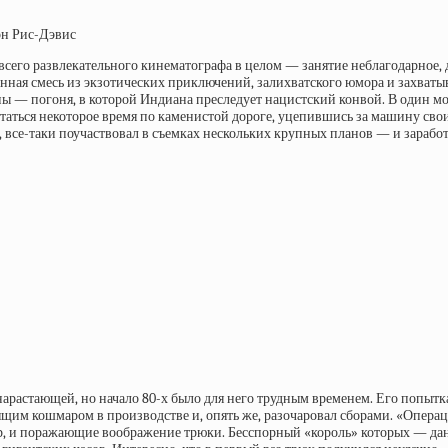
он Рис-Дэвис
сего развлекательного кинематографа в целом — занятие неблагодарное, д
ная смесь из экзотических приключений, залихватского юмора и захваты
ы — погоня, в которой Индиана преследует нацистский конвой. В один мом
болтаться некоторое время по каменистой дороге, уцепившись за машину 
, все-таки поучаствовал в съемках нескольких крупных планов — и зарабо
 нарастающей, но начало 80-х было для него трудным временем. Его попы
ящим кошмаром в производстве и, опять же, разочаровал сборами. «Операц
ор, и поражающие воображение трюки. Бесспорный «король» которых — д