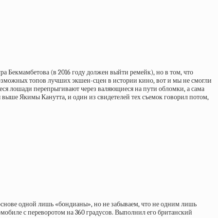
а Бекмамбетова (в 2016 году должен выйти ремейк), но в том, что
возможных топов лучших экшен-сцен в истории кино, вот и мы не смогли
еся лошади перепрыгивают через валяющиеся на пути обломки, а сама
я выше Якимы Канутта, и один из свидетелей тех съемок говорил потом,
снове одной лишь «бондианы», но не забываем, что не одним лишь
обиле с переворотом на 360 градусов. Выполнил его британский