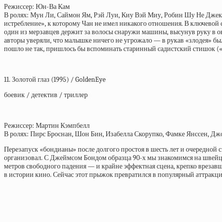
Режиссер: Юн-Ва Кам
В ролях: Мун Ли, Саймон Ям, Рэй Луи, Киу Вэй Миу, Робин Шу Не Дже
истребление», к которому Чан не имел никакого отношения. В ключевой
один из мерзавцев держит за волосы снаружи машины, высунув руку в ок
авторы уверяли, что малышке ничего не угрожало — в рукав «злодея» была
пошло не так, пришлось бы вспоминать старинный садистский стишок («
11. Золотой глаз (1995) / GoldenEye
боевик / детектив / триллер
Режиссер: Мартин Кэмпбелл
В ролях: Пирс Броснан, Шон Бин, Изабелла Скорупко, Фамке Янссен, Дж
Перезапуск «бондианы» после долгого простоя в шесть лет и очередной
организовал. С Джеймсом Бондом образца 90-х мы знакомимся на швейца
метров свободного падения — и крайне эффектная сцена, крепко врезавша
в истории кино. Сейчас этот прыжок превратился в популярный аттракци