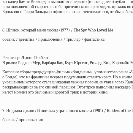
каскадер Бампс Виллард, и выполнил с первого (и последнего) дубля —
и на повышенной скорости, чтобы зрители смогли разглядеть прыжок во 
Брокколи и Гарри Зальцман официально запатентовали его, чтобы избежа
6. Шпион, который меня любил (1977) / The Spy Who Loved Me
боевик / детектив / приключения / триллер / фантастика
Режиссер: Льюис Гилберт
В ролях: Роджер Мур, Барбара Бах, Курт Юргенс, Ричард Кил, Кэролайн 
Кассовые сборы предыдущего фильма «бондианы», упомянутого ранее «Че
о Бонде), что на франшизе всерьез подумывали ставить крест. Но в ко
украшением которого стала шикарная лыжная погоня, снятая в горах Кана
раскрывающийся за его спиной парашют. Этот трюк выполнил каскадер Р
на тот момент это был самый дорогой трюк в истории кино.
7. Индиана Джонс: В поисках утраченного ковчега (1981) / Raiders of the 
боевик / приключения