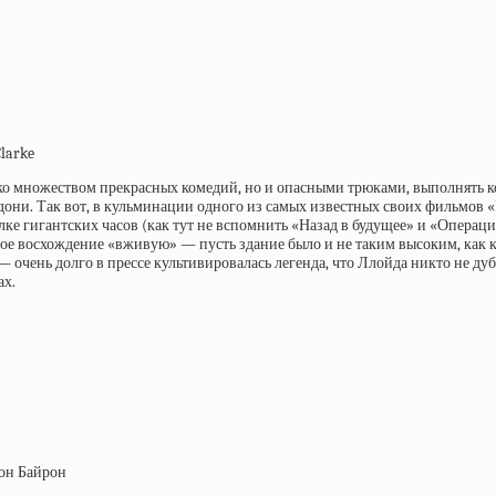
Clarke
о множеством прекрасных комедий, но и опасными трюками, выполнять кото
ладони. Так вот, в кульминации одного из самых известных своих фильмов 
елке гигантских часов (как тут не вспомнить «Назад в будущее» и «Опера
ое восхождение «вживую» — пусть здание было и не таким высоким, как к
— очень долго в прессе культивировалась легенда, что Ллойда никто не ду
ах.
ион Байрон