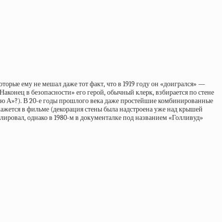
рые ему не мешал даже тот факт, что в 1919 году он «доигрался» —
«Наконец в безопасности» его герой, обычный клерк, взбирается по стене
цию А»?). В 20-е годы прошлого века даже простейшие комбинированные
ажется в фильме (декорация стены была надстроена уже над крышей
блировал, однако в 1980-м в документалке под названием «Голливуд»