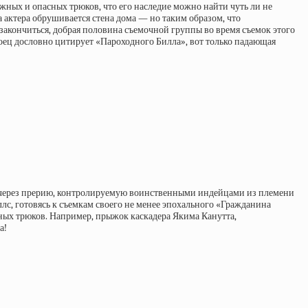
ных и опасных трюков, что его наследие можно найти чуть ли не
 актера обрушивается стена дома — но таким образом, что
 закончиться, добрая половина съемочной группы во время съемок этого
боец дословно цитирует «Пароходного Билла», вот только падающая
 через прерию, контролируемую воинственными индейцами из племени
с, готовясь к съемкам своего не менее эпохального «Гражданина
ктных трюков. Например, прыжок каскадера Якима Канутта,
а!