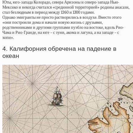
Юты, юго-запада Колорадо, севера Аризоны и северо-запада Нью-
Мексико и некогда считался «срединной территорией» родины анасази,
стал безлюдным в период между 1260 и 1300 годами.
Однако эмигранты не просто растворились в воздухе. Вместо этого
«они построили дома и начали новую жизнь с друзьями,
родственниками и другими группами пуэбло на востоке, вдоль Рио-
Чама и Рио-Гранде, на юге – с зуни, акома и лагуна, а на западе – с
хопи».
4. Калифорния обречена на падение в
океан