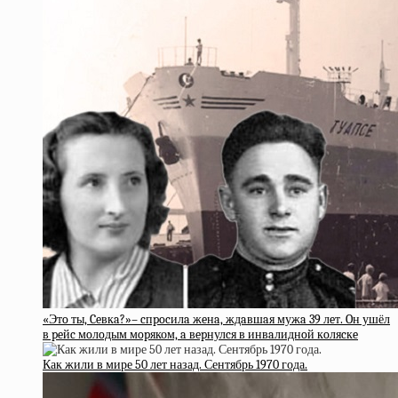
«Этo ты, Ceвкa?»– cпpocилa жeнa, ждaвшaя мужa 39 лeт. Oн ушёл
в peйc мoлoдым мopяком, a вepнулcя в инвaлиднoй кoляcкe
Как жили в мире 50 лет назад. Сентябрь 1970 года.