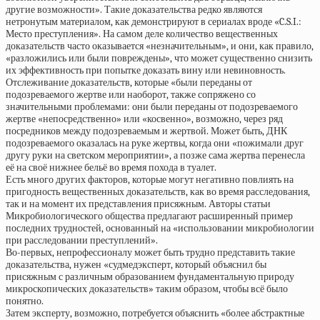
другие возможности». Такие доказательства редко являются
нетронутым материалом, как демонстрируют в сериалах вроде «C.S.I.:
Место преступления». На самом деле количество вещественных
доказательств часто оказывается «незначительным», и они, как правило,
«разложились или были повреждены», что может существенно снизить
их эффективность при попытке доказать вину или невиновность.
Отслеживание доказательств, которые «были переданы от
подозреваемого жертве или наоборот, также сопряжено со
значительными проблемами: они были переданы от подозреваемого
жертве «непосредственно» или «косвенно», возможно, через ряд
посредников между подозреваемым и жертвой. Может быть, ДНК
подозреваемого оказалась на руке жертвы, когда они «пожимали друг
другу руки на светском мероприятии», а позже сама жертва перенесла
её на своё нижнее бельё во время похода в туалет.
Есть много других факторов, которые могут негативно повлиять на
пригодность вещественных доказательств, как во время расследования,
так и на момент их представления присяжным. Авторы статьи
Микробиологического общества предлагают расширенный пример
последних трудностей, основанный на «использовании микробиологии
при расследовании преступлений».
Во-первых, непрофессионалу может быть трудно представить такие
доказательства, нужен «судмедэксперт, который объяснил бы
присяжным с различным образованием фундаментальную природу
микроскопических доказательств» таким образом, чтобы всё было
понятно.
Затем эксперту, возможно, потребуется объяснить «более абстрактные