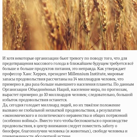
И хотя некоторые организации бьют тревогу по поводу того, что для
предотвращения массового голода в ближайшем будущем требуется всё
больше и больше продуктов питания, это неправда. Как утверждает
профессор Ханс Херрен, президент Millennium Institute, мировые
запасы продовольствия рассчитаны на 14 миллиардов человек, что
примерно в два раза больше нынешнего населения планеты. По данным
Организации Объединённых Наций, население мира, по прогнозам,
вырастет примерно до 10 миллиардов человек; следовательно, большой
избыток продовольствия останется.
Да, сегодня голодает миллиард людей, но их тяжёлое положение
вызвано не глобальной нехваткой продовольствия, а результатом
«экономического и политического неравенства и общих потрясений
(особенно войны)». Вместо того чтобы беспокоиться о производстве
продовольствия, в центр внимания следует поместить заботу о
биосфере, благополучии человека (и животных), свободе человека и
приверженности абсолютной истине.