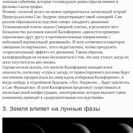
ложным событиям, которые голливудские режиссёры включают в
фильмы о катастрофах.
Почему «золотой штат» не может превратиться в затонувший остров?
Природа разлома Сан-Андреас предотвращает такой сценарий. Сам
разлом образовался вследствие северо-западного движения
Тихоокеанской плиты «вдоль Северной плиты», в результате чего
большинство разломов южной Калифорнии «движутся примерно
параллельно друг другу в противоположных направлениях с
небольшой вертикальной динамикой». И хотя «отмечается некоторое
смещение по вертикали», этого недостаточно, чтобы преодолеть
«горизонтальный эффект» их движения. Таким образом,
калифорнийцам не нужно беспокоиться о том, что они утонут, когда их
штат опустится на дно океана.
Однако нельзя сказать, что жители Калифорнии находятся вне
опасности, поскольку «суша к западу от правостороннего разлома будет
постепенно продвигаться на север вдоль побережья Калифорнии», и
когда-нибудь, в отдалённом будущем, «Лос-Анджелес… будет прилегать
к Сан-Франциско». И хотя Калифорния продолжит существовать в
несколько иной конфигурации, землетрясение, которое вызовет такие
изменения, приведёт к «разрушительным последствиям».
3. Земля влияет на лунные фазы