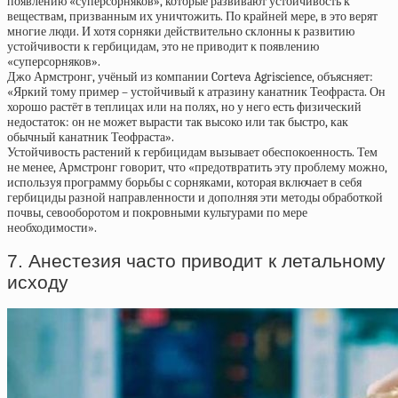
появлению «суперсорняков», которые развивают устойчивость к
веществам, призванным их уничтожить. По крайней мере, в это верят
многие люди. И хотя сорняки действительно склонны к развитию
устойчивости к гербицидам, это не приводит к появлению
«суперсорняков».
Джо Армстронг, учёный из компании Corteva Agriscience, объясняет:
«Яркий тому пример – устойчивый к атразину канатник Теофраста. Он
хорошо растёт в теплицах или на полях, но у него есть физический
недостаток: он не может вырасти так высоко или так быстро, как
обычный канатник Теофраста».
Устойчивость растений к гербицидам вызывает обеспокоенность. Тем
не менее, Армстронг говорит, что «предотвратить эту проблему можно,
используя программу борьбы с сорняками, которая включает в себя
гербициды разной направленности и дополняя эти методы обработкой
почвы, севооборотом и покровными культурами по мере
необходимости».
7. Анестезия часто приводит к летальному
исходу