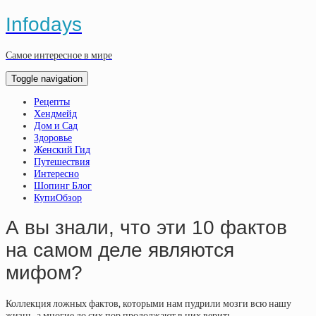
Infodays
Самое интересное в мире
Toggle navigation
Рецепты
Хендмейд
Дом и Сад
Здоровье
Женский Гид
Путешествия
Интересно
Шопинг Блог
КупиОбзор
А вы знали, что эти 10 фактов
на самом деле являются
мифом?
Коллекция ложных фактов, которыми нам пудрили мозги всю нашу
жизнь, а многие до сих пор продолжают в них верить.