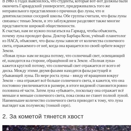
В 1980-х годах выяснилось, что студенты, которые вот-вот должны были
окончить Гарвардский университет, придерживались того же
неправильного представления о причинах фаз луны, что и
девятиклассники соседней школы. Обе группы считали, что фазы луны
связаны с тенью Земли, и это заблуждение разделяют также многие
представители широкой общественности.
К счастью, нам не нужно полагаться на Гарвард, чтобы объяснить,
почему луна проходит фазы. Доктор Барбара Коэн, учёный-планетолог
из НАСА, объясняет, что фазы луны зависят от количества солнечного
света, отражаемого от неё, когда она вращается по своей орбите вокруг
Земли.
«Новая луна» нам не видна потому, что солнечный свет, освещающий
её, находится на стороне, обращённой не к Земле. «Полная луна»
кажется круглой потому, что солнечный свет отражается от всего её
диска. Между этими двумя фазами находятся фазы растущей и
убывающей луны. По мере роста луны – ввиду её вращения вокруг
Земли – она отражает всё больше солнечного света, и кажется, что она
постоянно увеличивается в размере, в итоге видимой становится ровно
половина её части. Затем луна «убывает», поскольку она отражает всё
меньше и меньше солнечного света, пока снова не станет полной луной.
Наименьшее количество солнечного света приводит к тому, что луна
выглядит как полумесяц (тонкий серп).
2. За кометой тянется хвост