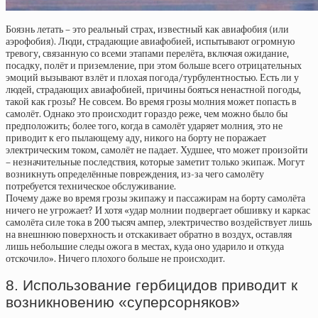
Боязнь летать – это реальный страх, известный как авиафобия (или
аэрофобия). Люди, страдающие авиафобией, испытывают огромную
тревогу, связанную со всеми этапами перелёта, включая ожидание,
посадку, полёт и приземление, при этом больше всего отрицательных
эмоций вызывают взлёт и плохая погода/турбулентностью. Есть ли у
людей, страдающих авиафобией, причины бояться ненастной погоды,
такой как грозы? Не совсем. Во время грозы молния может попасть в
самолёт. Однако это происходит гораздо реже, чем можно было бы
предположить; более того, когда в самолёт ударяет молния, это не
приводит к его пылающему аду, никого на борту не поражает
электрическим током, самолёт не падает. Худшее, что может произойти
– незначительные последствия, которые заметит только экипаж. Могут
возникнуть определённые повреждения, из-за чего самолёту
потребуется техническое обслуживание.
Почему даже во время грозы экипажу и пассажирам на борту самолёта
ничего не угрожает? И хотя «удар молнии подвергает обшивку и каркас
самолёта силе тока в 200 тысяч ампер, электричество воздействует лишь
на внешнюю поверхность и отскакивает обратно в воздух, оставляя
лишь небольшие следы ожога в местах, куда оно ударило и откуда
отскочило». Ничего плохого больше не происходит.
8. Использование гербицидов приводит к
возникновению «суперсорняков»