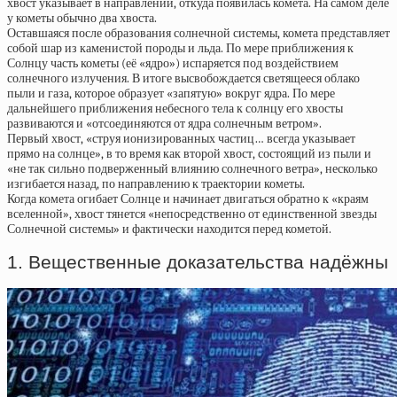
хвост указывает в направлении, откуда появилась комета. На самом деле
у кометы обычно два хвоста.
Оставшаяся после образования солнечной системы, комета представляет
собой шар из каменистой породы и льда. По мере приближения к
Солнцу часть кометы (её «ядро») испаряется под воздействием
солнечного излучения. В итоге высвобождается светящееся облако
пыли и газа, которое образует «запятую» вокруг ядра. По мере
дальнейшего приближения небесного тела к солнцу его хвосты
развиваются и «отсоединяются от ядра солнечным ветром».
Первый хвост, «струя ионизированных частиц… всегда указывает
прямо на солнце», в то время как второй хвост, состоящий из пыли и
«не так сильно подверженный влиянию солнечного ветра», несколько
изгибается назад, по направлению к траектории кометы.
Когда комета огибает Солнце и начинает двигаться обратно к «краям
вселенной», хвост тянется «непосредственно от единственной звезды
Солнечной системы» и фактически находится перед кометой.
1. Вещественные доказательства надёжны