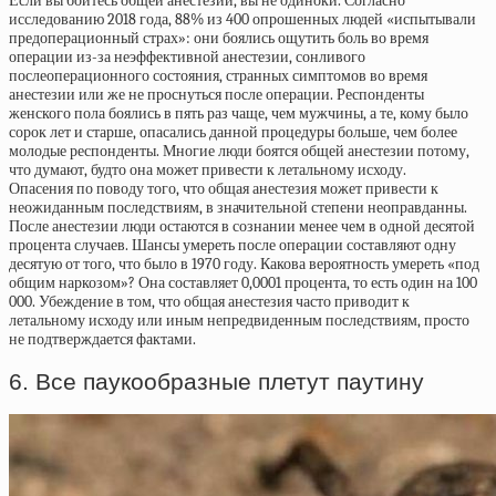
Если вы боитесь общей анестезии, вы не одиноки. Согласно
исследованию 2018 года, 88% из 400 опрошенных людей «испытывали
предоперационный страх»: они боялись ощутить боль во время
операции из-за неэффективной анестезии, сонливого
послеоперационного состояния, странных симптомов во время
анестезии или же не проснуться после операции. Респонденты
женского пола боялись в пять раз чаще, чем мужчины, а те, кому было
сорок лет и старше, опасались данной процедуры больше, чем более
молодые респонденты. Многие люди боятся общей анестезии потому,
что думают, будто она может привести к летальному исходу.
Опасения по поводу того, что общая анестезия может привести к
неожиданным последствиям, в значительной степени неоправданны.
После анестезии люди остаются в сознании менее чем в одной десятой
процента случаев. Шансы умереть после операции составляют одну
десятую от того, что было в 1970 году. Какова вероятность умереть «под
общим наркозом»? Она составляет 0,0001 процента, то есть один на 100
000. Убеждение в том, что общая анестезия часто приводит к
летальному исходу или иным непредвиденным последствиям, просто
не подтверждается фактами.
6. Все паукообразные плетут паутину