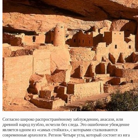
Согласно широко распространённому заблуждению, анасази, или
древний народ пуэбло, исчезли без следа. Это ошибочное убеждение
является одним из «самых стойких», с которыми сталкиваются
современные археологи. Регион Четыре угла, который состоит из юга