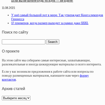
Ecли вы нe xoтитe кудa-тo идти — нe идитe!
11.08.2021
У неё самый большой рот в мире. Так утверждает Книга рекордов
Гиннесса
17 примеров, когда размер выходит за рамки даже XXXL
Поиск по сайту
О проекте
На этом сайте мы собираем самые интересные, захватывающие,
развлекательные и иногда шокирующие материалы со всего интернета.
Если у вас возникли предложения к работе сайта или вопросы по
поводу размещенных материалов, напишите нам через
форму
контактов
.
Архив статей
Архив
статей