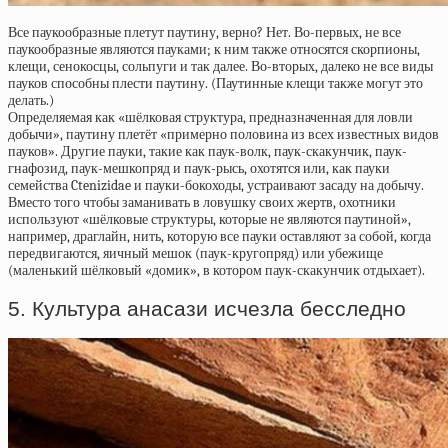
Все паукообразные плетут паутину, верно? Нет. Во-первых, не все
паукообразные являются пауками; к ним также относятся скорпионы,
клещи, сенокосцы, сольпуги и так далее. Во-вторых, далеко не все виды
пауков способны плести паутину. (Паутинные клещи также могут это
делать.)
Определяемая как «шёлковая структура, предназначенная для ловли
добычи», паутину плетёт «примерно половина из всех известных видов
пауков». Другие пауки, такие как паук-волк, паук-скакунчик, паук-
гнафозид, паук-мешкопряд и паук-рысь, охотятся или, как пауки
семейства Ctenizidae и пауки-бокоходы, устраивают засаду на добычу.
Вместо того чтобы заманивать в ловушку своих жертв, охотники
используют «шёлковые структуры, которые не являются паутиной»,
например, драглайн, нить, которую все пауки оставляют за собой, когда
передвигаются, яичный мешок (паук-кругопряд) или убежище
(маленький шёлковый «домик», в котором паук-скакунчик отдыхает).
5. Культура анасази исчезла бесследно