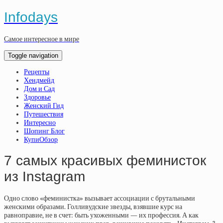
Infodays
Самое интересное в мире
Toggle navigation
Рецепты
Хендмейд
Дом и Сад
Здоровье
Женский Гид
Путешествия
Интересно
Шопинг Блог
КупиОбзор
7 самых красивых феминисток
из Instagram
Одно слово «феминистка» вызывает ассоциации с брутальными
женскими образами. Голливудские звезды, взявшие курс на
равноправие, не в счет: быть ухоженными — их профессия. А как