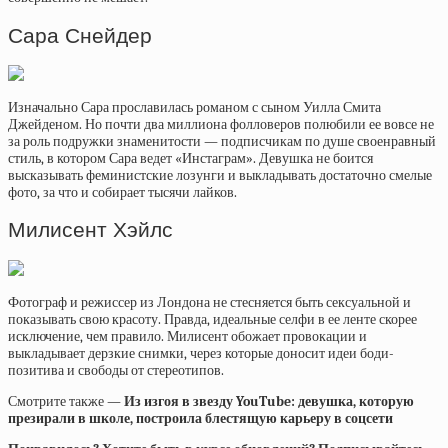
Сара Снейдер
Изначально Сара прославилась романом с сыном Уилла Смита
Джейденом. Но почти два миллиона фолловеров полюбили ее вовсе не
за роль подружки знаменитости — подписчикам по душе своенравный
стиль, в котором Сара ведет «Инстаграм». Девушка не боится
высказывать феминистские лозунги и выкладывать достаточно смелые
фото, за что и собирает тысячи лайков.
Милисент Хэйлс
Фотограф и режиссер из Лондона не стесняется быть сексуальной и
показывать свою красоту. Правда, идеальные селфи в ее ленте скорее
исключение, чем правило. Милисент обожает провокации и
выкладывает дерзкие снимки, через которые доносит идеи боди-
позитива и свободы от стереотипов.
Смотрите также —
Из изгоя в звезду YouTube: девушка, которую
презирали в школе, построила блестящую карьеру в соцсети