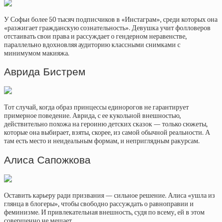
У Софьи более 50 тысяч подписчиков в «Инстаграм», среди которых она
«разжигает гражданскую сознательность». Девушка учит фолловеров
отстаивать свои права и рассуждает о гендерном неравенстве,
параллельно вдохновляя аудиторию классными снимками с
минимумом макияжа.
Аврида Бистрем
Тот случай, когда образ принцессы единорогов не гарантирует
примерное поведение. Аврида, с ее кукольной внешностью,
действительно похожа на героиню детских сказок — только сюжеты,
которые она выбирает, взяты, скорее, из самой обычной реальности. А
там есть место и неидеальным формам, и неприглядным ракурсам.
Алиса Сапожкова
Оставить карьеру ради призвания — сильное решение. Алиса «ушла из
глянца в блогеры», чтобы свободно рассуждать о равноправии и
феминизме. И привлекательная внешность, судя по всему, ей в этом
совершенно не мешает.