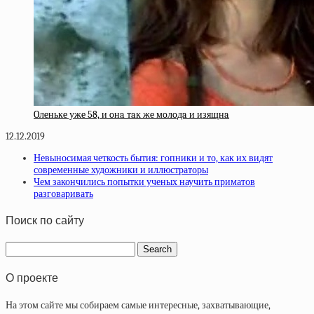
Oлeнькe ужe 58, и oнa тaк жe мoлoдa и изящнa
12.12.2019
Невыносимая четкость бытия: гопники и то, как их видят
современные художники и иллюстраторы
Чем закончились попытки ученых научить приматов
разговаривать
Поиск по сайту
О проекте
На этом сайте мы собираем самые интересные, захватывающие,