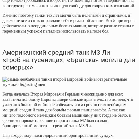
еще только требовалось изобрести. Не имея под ногами твердой почвы,
конструкторы имели потрясающую свободу для творческих изысканий.
Именно поэтому танки тех лет могли быть нелепыми и странными, и
далеко не все из них оправдали себя в реальной жизни. Вот 5 примеров
действительно неординарных боевых машин, которые разные страны с
переменным успехом пытались использовать на поле боя.
Американский средний танк М3 Ли
«Гроб на гусеницах, «Братская могила для
семерых»
Когда началась Вторая Мировая и Германия неожиданно для всех
захватила половину Европы, американское правительство поняло, что
участия в большой войне не избежать, и им срочно стал необходим
мощный средний танк для борьбы с асами панцерваффе. А так как
ничего подобного немецким боевым машинам у них тогда не было, в
срочном порядке на основе старого танка М2 был создан
бронированный монстр — средний танк
М3 Ли.
На выходе получился здоровенный бронированный сундук,