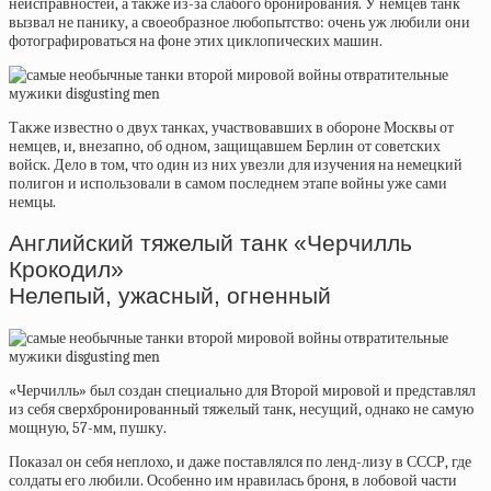
неисправностей, а также из-за слабого бронирования. У немцев танк
вызвал не панику, а своеобразное любопытство: очень уж любили они
фотографироваться на фоне этих циклопических машин.
Также известно о двух танках, участвовавших в обороне Москвы от
немцев, и, внезапно, об одном,
защищавшем Берлин от советских
войск. Дело в том, что один из них увезли для изучения на немецкий
полигон и использовали в самом последнем этапе войны уже сами
немцы.
Английский тяжелый танк «Черчилль
Крокодил»
Нелепый, ужасный, огненный
«Черчилль» был создан специально для Второй мировой и представлял
из себя сверхбронированный тяжелый танк, несущий, однако не самую
мощную, 57-мм, пушку.
Показал он себя неплохо, и даже поставлялся по ленд-лизу в СССР, где
солдаты его любили. Особенно им нравилась броня, в лобовой части