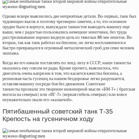
Однако вскоре выяснились две неприятные детали. Во-первых, танк был
чудовищно высок и поэтому чрезмерно заметен, а то, что основное
орудие было в корпусе, вынуждало танкистов выводить машину еще
выше, чем с радостью пользовались немецкие зенитчики, без труда
расстреливавшие хорошо видную цель из тяжелых 88-мм зениток. Во-
вторых, так как танк работал на бензине, он легко воспламенялся и
быстро превращался в огромный металлический гроб для семи человек
экипажа.
Когда же его начали поставлять по ленд-лизу в СССР, наши танкисты
оказались ему совсем не рады. Кроме прочего, выяснилось, что
двигатель очень капризен в том, что касается качества бензина, а
резиновая часть гусениц на нашем бездорожье легко разрушается,
оставляя машину посреди боя без движения. Советские
танкисты
прозвали
это творение инженерной мысли «БМ-7» ( братская
могила на семерых) или «ВГ-7» (верная гибель семерых) или вовсе
неуважительно звали его «каланчой».
Пятибашенный советский танк Т-35
Крепость на гусеничном ходу