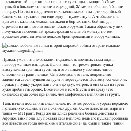
поставленный на резиново-стальные гусеницы, с мощной 76-мм
пушкой в боковом
спонсоне
и еще одной, 37-мм, в небольшой башне
наверху. Но этого создателям показалось мало, и на артиллерийской
башенке они установили еще одну — пулеметную. А чтобы жизнь
врагам не казалась медом, натыкали в бортах танка бойниц для
стрельбы из личного автоматического оружия. Таким образом, у них
получился высоченный трехметровый стальной монстр, по тем
временам действительно неплохо бронированный и вооруженный.
Правда, уже на этапе создания недалекость военных стала
видна
невооруженным взглядом. Дело в том, что трехметровая пушка
выступала за границы гусениц, и это вызвало у военных чинов
опасения на грани паники. Они боялись, что танк непременно
зацепится своей пушкой за грунт и перевернется. Поэтому, согласно их
приказу, пушку укоротили почти до двух метров, и она стала на треть
хуже пробивать броню. В конечном итоге (пусть и не сразу) это
оказалось куда более критично, чем мифическое цепляние за грунт.
Танк начали поставлять англичанам, но те потребовали убрать верхнюю
пулеметную башню, и так появился другой, более известный, вариант
танка — М3 Грант. Когда же начались реальные боевые действия в
Африке, танк поначалу показал себя неплохо, ведь его пушка пробивала
все известные тогда немецкие и итальянские (да, были и такие) танки.