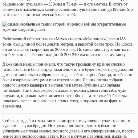
башенными пушками — 150-мм и 75-мм — и огнеметом. В итоге от
огнемета отказались, а калибр основной пушки снизили до 128-мм (но
и это все равно титанический масштаб).
Работающий образец танка
«Маус»
(то есть «Мышонок») весил 188
тонн, был длиной более девяти метров, а высотой более трех. По шоссе
он двигался со скоростью до 20 км в час. Но самая монструозная часть
этой махины — броня толщиной 200-240 мм почти по всему танку.
Даже сами немцы понимали, что такую громадину крайне сложно
использовать в бою, и предполагали, что это будет скорее передвижной
дот, чем танк. Было собрано всего два работающих образца, но оба они
были взорваны немцами при отступлении. Из них потом собрали
одного целого кадавра и выставили в
музее Кубинка для забавы
потомкам. Танк был скорее психологическим ходом генштаба,
чудо-
оружием, призванным в момент постройки — а это уже 44-45 годы —
показать населению, что все не так плохо, а поражения на фронте
временны.
Сейчас каждый из этих танков смотрится в лучшем случае странно, в
худшем — сумасбродно. Но нужно понимать, что это были не
ублюдочные плоды эволюционного древа, а его альтернативные, просто
менее жизнеспособные, ветви. Как и в случае с эволюцией, выжила