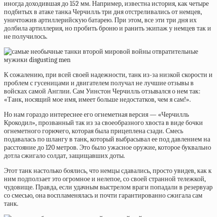
иногда доходившая до 152 мм.
Например, известна история, как четыре
подбитых в атаке танка Черчилль три дня отстреливались от немцев,
уничтожив артиллерийскую батарею. При этом, все эти три дня их
долбила артиллерия, но пробить броню и ранить экипаж у немцев так и
не получилось.
К сожалению, при всей своей надежности, танк из-за низкой скорости и
проблем с гусеницами и двигателем получал не лучшие отзывы в
войсках самой Англии. Сам Уинстон Черчилль
отзывался
о нем так:
«Танк, носящий мое имя, имеет больше недостатков, чем я сам!».
Но нам гораздо интереснее его огнеметная версия —
«Черчилль
Крокодил», прозванный так из за своеобразного хвоста в виде бочки
огнеметного горючего, которая была прицеплена сзади. Смесь
подавалась по шлангу в танк, который выбрасывал ее под давлением на
расстояние до 120 метров. Это было ужасное оружие, которое буквально
дотла сжигало солдат, защищавших доты.
Этот танк настолько боялись, что немцы сдавались, просто увидев, как к
ним подползает это огромное и нелепое, со своей странной тележкой,
чудовище. Правда, если удачным выстрелом враги попадали в резервуар
со смесью, она воспламенялась и почти гарантированно сжигала сам
танк.