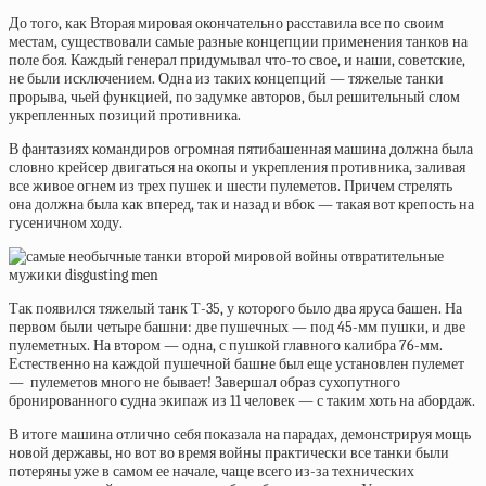
До того, как Вторая мировая окончательно расставила все по своим
местам, существовали самые разные концепции применения танков на
поле боя. Каждый генерал придумывал что-то свое, и наши, советские,
не были исключением. Одна из таких концепций — тяжелые танки
прорыва, чьей функцией, по задумке авторов, был решительный слом
укрепленных позиций противника.
В фантазиях командиров огромная пятибашенная машина должна была
словно крейсер двигаться на окопы и укрепления противника, заливая
все живое огнем из трех пушек и шести пулеметов. Причем стрелять
она должна была как вперед, так и назад и вбок — такая вот крепость на
гусеничном ходу.
Так появился тяжелый танк
Т-35, у которого было два яруса башен. На
первом были четыре башни: две пушечных — под 45-мм пушки, и две
пулеметных. На втором — одна, с пушкой главного калибра 76-мм.
Естественно на каждой пушечной башне был еще установлен пулемет
— пулеметов много не бывает! Завершал образ сухопутного
бронированного судна экипаж из 11 человек — с таким хоть на абордаж.
В итоге машина отлично себя показала на парадах, демонстрируя мощь
новой державы, но вот во время войны практически все танки были
потеряны уже в самом ее начале, чаще всего из-за технических