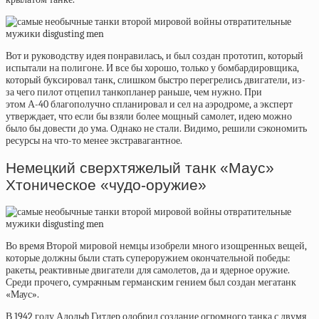
Вот и руководству идея понравилась, и был создан прототип, который
испытали на полигоне. И все бы хорошо, только у бомбардировщика,
который буксировал танк, слишком быстро перегрелись двигатели, из-
за чего пилот отцепил танкопланер раньше, чем нужно. При
этом
А-40
благополучно спланировал и сел на аэродроме, а
эксперт
утверждает, что если бы взяли более мощный самолет, идею можно
было бы довести до ума. Однако не стали. Видимо, решили сэкономить
ресурсы на что-то менее экстравагантное.
Немецкий сверхтяжелый танк «Маус»
Хтоническое «чудо-оружие»
Во время Второй мировой немцы изобрели много изощренных вещей,
которые должны были стать супероружием окончательной победы:
ракеты, реактивные двигатели для самолетов, да и ядерное оружие.
Среди прочего, сумрачным германским гением был создан мегатанк
«Маус».
В 1942 году Адольф Гитлер
одобрил
создание огромного танка с двумя