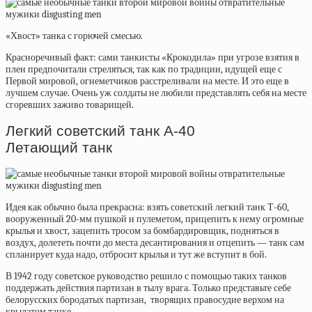
«Хвост» танка с горючей смесью.
Красноречивый факт: сами танкисты «Крокодила» при угрозе взятия в
плен предпочитали стреляться, так как по традиции, идущей еще с
Первой мировой, огнеметчиков расстреливали на месте. И это еще в
лучшем случае. Очень уж солдаты не любили представлять себя на месте
сгоревших заживо товарищей.
Легкий советский танк А-40
Летающий танк
Идея как обычно была прекрасна: взять советский легкий танк
Т-60,
вооруженный 20-мм пушкой и пулеметом, прицепить к нему огромные
крылья и хвост, зацепить тросом за бомбардировщик, подняться в
воздух, долететь почти до места десантирования и отцепить — танк сам
спланирует куда надо, отбросит крылья и тут же вступит в бой.
В 1942 году советское руководство решило с помощью таких танков
поддержать действия партизан в тылу врага. Только представьте себе
белорусских бородатых партизан, творящих правосудие верхом на
крылатом танке.