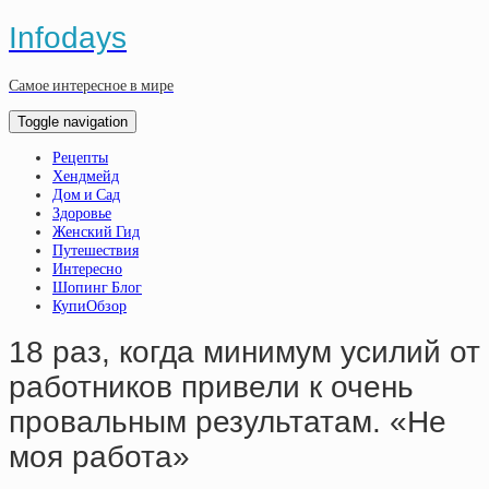
Infodays
Самое интересное в мире
Toggle navigation
Рецепты
Хендмейд
Дом и Сад
Здоровье
Женский Гид
Путешествия
Интересно
Шопинг Блог
КупиОбзор
18 раз, когда минимум усилий от
работников привели к очень
провальным результатам. «Не
моя работа»