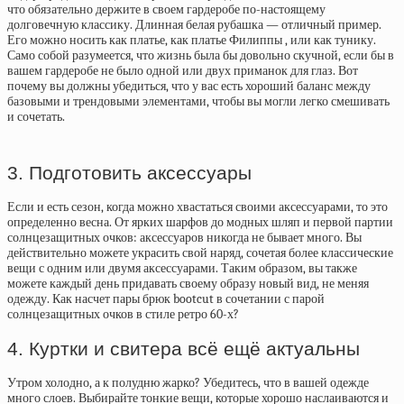
что обязательно держите в своем гардеробе по-настоящему
долговечную классику. Длинная белая рубашка — отличный пример.
Его можно носить как платье, как платье Филиппы , или как тунику.
Само собой разумеется, что жизнь была бы довольно скучной, если бы в
вашем гардеробе не было одной или двух приманок для глаз. Вот
почему вы должны убедиться, что у вас есть хороший баланс между
базовыми и трендовыми элементами, чтобы вы могли легко смешивать
и сочетать.
3. Подготовить аксессуары
Если и есть сезон, когда можно хвастаться своими аксессуарами, то это
определенно весна. От ярких шарфов до модных шляп и первой партии
солнцезащитных очков: аксессуаров никогда не бывает много. Вы
действительно можете украсить свой наряд, сочетая более классические
вещи с одним или двумя аксессуарами. Таким образом, вы также
можете каждый день придавать своему образу новый вид, не меняя
одежду. Как насчет пары брюк bootcut в сочетании с парой
солнцезащитных очков в стиле ретро 60-х?
4. Куртки и свитера всё ещё актуальны
Утром холодно, а к полудню жарко? Убедитесь, что в вашей одежде
много слоев. Выбирайте тонкие вещи, которые хорошо наслаиваются и