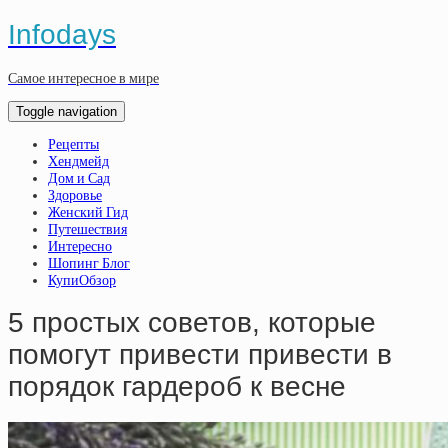
Infodays
Самое интересное в мире
Toggle navigation
Рецепты
Хендмейд
Дом и Сад
Здоровье
Женский Гид
Путешествия
Интересно
Шопинг Блог
КупиОбзор
5 простых советов, которые
помогут привести привести в
порядок гардероб к весне