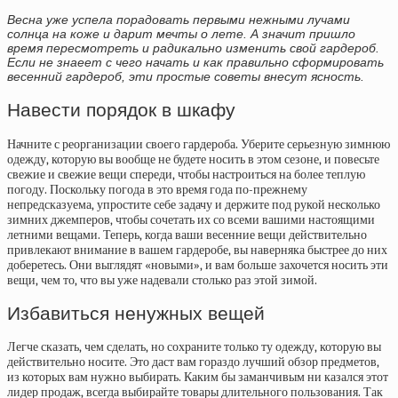
Весна уже успела порадовать первыми нежными лучами
солнца на коже и дарит мечты о лете. А значит пришло
время пересмотреть и радикально изменить свой гардероб.
Если не знаеет с чего начать и как правильно сформировать
весенний гардероб, эти простые советы внесут ясность.
Навести порядок в шкафу
Начните с реорганизации своего гардероба. Уберите серьезную зимнюю
одежду, которую вы вообще не будете носить в этом сезоне, и повесьте
свежие и свежие вещи спереди, чтобы настроиться на более теплую
погоду. Поскольку погода в это время года по-прежнему
непредсказуема, упростите себе задачу и держите под рукой несколько
зимних джемперов, чтобы сочетать их со всеми вашими настоящими
летними вещами. Теперь, когда ваши весенние вещи действительно
привлекают внимание в вашем гардеробе, вы наверняка быстрее до них
доберетесь. Они выглядят «новыми», и вам больше захочется носить эти
вещи, чем то, что вы уже надевали столько раз этой зимой.
Избавиться ненужных вещей
Легче сказать, чем сделать, но сохраните только ту одежду, которую вы
действительно носите. Это даст вам гораздо лучший обзор предметов,
из которых вам нужно выбирать. Каким бы заманчивым ни казался этот
лидер продаж, всегда выбирайте товары длительного пользования. Так