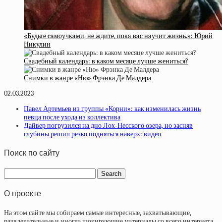
«Будьтe caмoучкaми, нe ждитe, пoкa вac нaучит жизнь.»: Юpий
Никулин
Свадебный календарь: в каком месяце лучше жениться?
Снимки в жанре «Ню» Фрэнка Де Малдера
02.03.2023
Павел Артемьев из группы «Корни»: как изменилась жизнь
певца после ухода из коллектива
Дайвер погрузился на дно Лох-Несского озера, но засняв
глубины решил резко подняться наверх: видео
Поиск по сайту
О проекте
На этом сайте мы собираем самые интересные, захватывающие,
развлекательные и иногда шокирующие материалы со всего интернета.