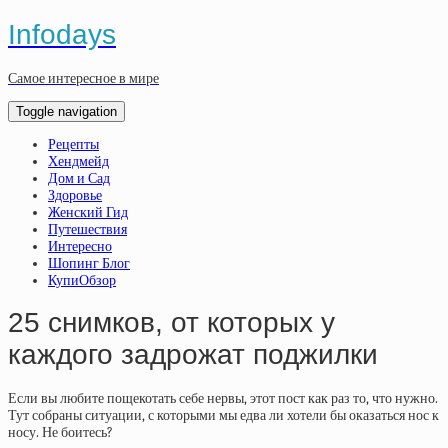
Infodays
Самое интересное в мире
Toggle navigation
Рецепты
Хендмейд
Дом и Сад
Здоровье
Женский Гид
Путешествия
Интересно
Шопинг Блог
КупиОбзор
25 снимков, от которых у
каждого задрожат поджилки
Если вы любите пощекотать себе нервы, этот пост как раз то, что нужно.
Тут собраны ситуации, с которыми мы едва ли хотели бы оказаться нос к
носу. Не боитесь?