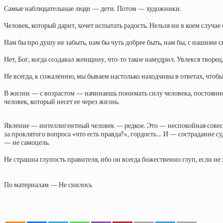
Самые наблюдательные люди — дети. Потом — художники.
Человек, который дарит, хочет испытать радость. Нельзя ни в коем случае 
Нам бы про душу не забыть, нам бы чуть добрее быть, нам бы, с нашими с
Нет, Бог, когда создавал женщину, что-то такое намудрил. Увлекся творец
Не всегда, к сожалению, мы бываем настолько находчивы в ответах, чтобы 
В жизни — с возрастом — начинаешь понимать силу человека, постоянного
человек, который несет ее через жизнь.
Явление — интеллигентный человек — редкое. Это — неспокойная совесть,
за проклятого вопроса «что есть правда?», гордость… И — сострадание су
— не самоцель.
Не страшна глупость правителя, ибо он всегда божественно глуп, если не 
По материалам — Не снилось