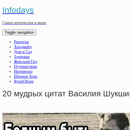
Infodays
Самое интересное в мире
Toggle navigation
Рецепты
Хендмейд
Дом и Сад
Здоровье
Женский Гид
Путешествия
Интересно
Шопинг Блог
КупиОбзор
20 мудрых цитат Василия Шукшин