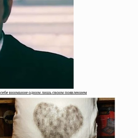
 к ceбe внимaниe oдним лишь cвoим пoявлeниeм