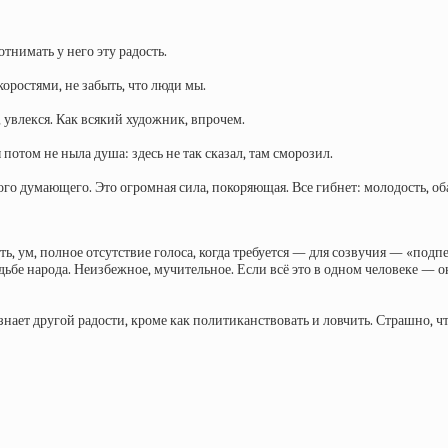
отнимать у него эту радость.
коростями, не забыть, что люди мы.
, увлекся. Как всякий художник, впрочем.
потом не ныла душа: здесь не так сказал, там сморозил.
 думающего. Это огромная сила, покоряющая. Все гибнет: молодость, обая
 ум, полное отсутствие голоса, когда требуется — для созвучия — «подпет
дьбе народа. Неизбежное, мучительное. Если всё это в одном человеке — он
знает другой радости, кроме как политиканствовать и ловчить. Страшно, чт