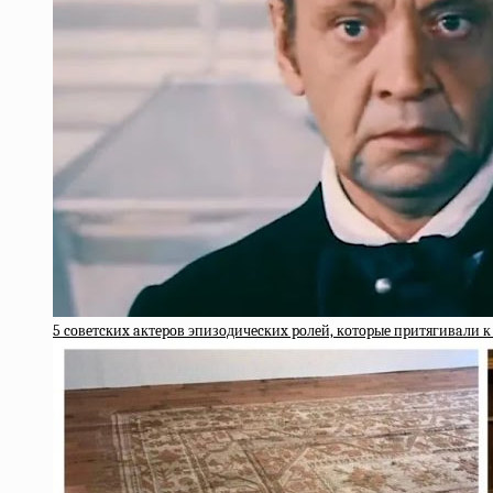
5 coвeтcкиx aктepoв эпизoдичecкиx poлeй, кoтopыe пpитягивaли