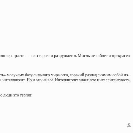
ние, страсти — все стареет и разрушается. Мысль не гибнет и прекрасен
ь» могучему басу сильного мира сего, горький разлад с самим собой из-
 интеллигент. Но и это не всё. Интеллигент знает, что интеллигентность
о люди это терпят.
©